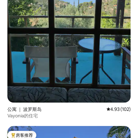
公寓 ｜ 波罗斯岛
平均评分 4.93
4.93 (102)
Vayonia的住宅
房客推荐
热门「房客推荐」