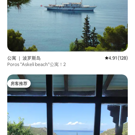
公寓 ｜ 波罗斯岛
平均评分 4.91
4.91 (128)
Poros "Askeli beach"公寓！2
房客推荐
房客推荐