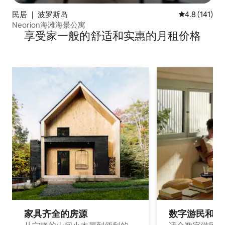
民居 ｜ 波罗斯岛
平均评分 4.8
4.8 (141)
Neorion海滩海景公寓
享受家一般的舒适和实惠的月租价格
家具齐全的房源
数字游民和旅