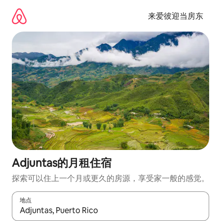
跳
至
来爱彼迎当房东
内
容
Adjuntas的月租住宿
探索可以住上一个月或更久的房源，享受家一般的感觉。
地点
如有搜索结果，请使用上下方向键查看，或通过点击或滑动手势浏