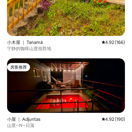
小木屋 ｜ Tanamá
平均评分 4.92
4.92 (166)
宁静的咖啡山度假胜地
房客推荐
房客推荐
小屋 ｜ Adjuntas
平均评分 4.92
4.92 (190)
山景⁓N⁓日落