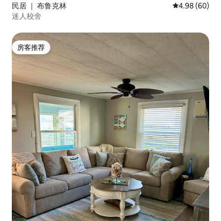
民居 ｜ 布鲁克林
平均评分 4.98
4.98 (60)
迷人校舍
房客推荐
房客推荐