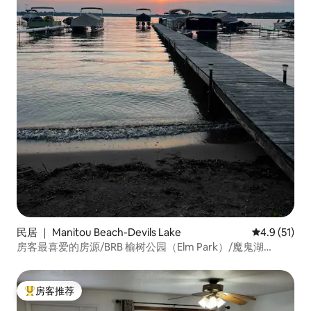
民居 ｜ Manitou Beach-Devils Lake
平均评分 4.
4.9 (51)
房客最喜爱的房源/BRB 榆树公园（Elm Park）/魔鬼湖
（Devils Lake）！
房客推荐
热门「房客推荐」