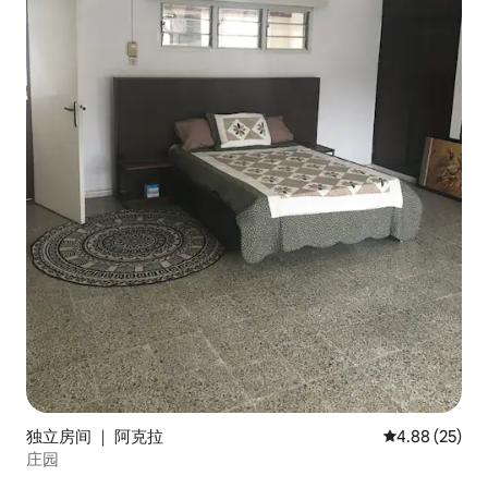
独立房间 ｜ 阿克拉
平均评分 4.88
4.88 (25)
庄园