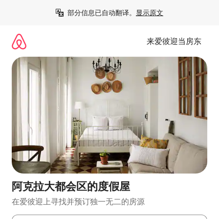
跳
部分信息已自动翻译。
显示原文
至
内
容
来爱彼迎当房东
阿克拉大都会区的度假屋
在爱彼迎上寻找并预订独一无二的房源