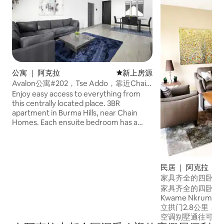
公寓 ｜ 阿克拉
新房源
新上房源
Avalon公寓#202，Tse Addo，靠近Chain
Homes
Enjoy easy access to everything from
this centrally located place. 3BR
apartment in Burma Hills, near Chain
Homes. Each ensuite bedroom has a
desk area. Enjoy a spacious living/dining
space with a 65" Smart TV, full Kitchen,
in-unit washer/dryer, heaters, video
doorbell, AC units and a generator for
民居 ｜ 阿克拉
uninterrupted comfort. 8-min to Kotoka
家具齐全的四卧室
Airport; easy access to Cantonments,
家具齐全的四卧室
Osu, East Legon, Labone & Central
Kwame Nkrum
Accra. Perfect for business or leisure
立拱门2.8公里，
stays. Close proximity to Laboma &
空调别墅通往可欣
Labadi Beach.