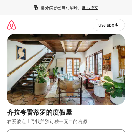
跳
部分信息已自动翻译。
显示原文
至
内
容
Use app
齐拉夸雷蒂罗的度假屋
在爱彼迎上寻找并预订独一无二的房源