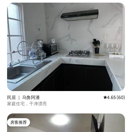
民居 ｜ 乌鲁阿潘
平均评分 4.65
4.65 (60)
家庭住宅，干净漂亮
房客推荐
房客推荐