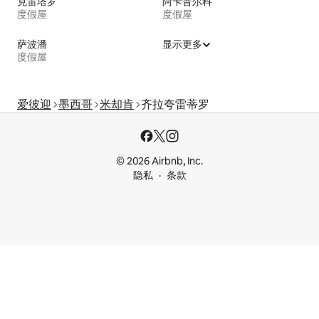
克雷塔罗
阿卡普尔科
度假屋
度假屋
萨波潘
显示更多
度假屋
爱彼迎
墨西哥
米却肯
齐拉夸雷蒂罗
© 2026 Airbnb, Inc.
隐私
条款