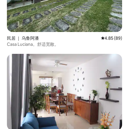
民居 ｜ 乌鲁阿潘
平均评分 4.85
4.85 (89)
Casa Luciana。舒适宽敞。