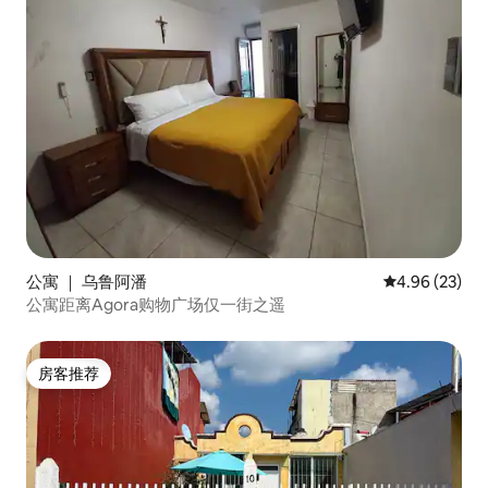
公寓 ｜ 乌鲁阿潘
平均评分 4.96
4.96 (23)
公寓距离Agora购物广场仅一街之遥
房客推荐
房客推荐