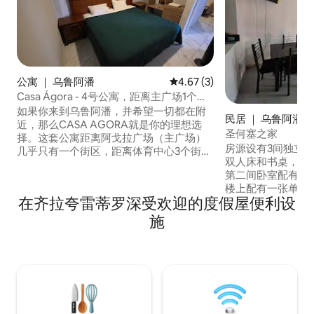
公寓 ｜ 乌鲁阿潘
平均评分 4.67 分（满分 5 分）
4.67 (3)
Casa Ágora - 4号公寓，距离主广场1个街
区
如果你来到乌鲁阿潘，并希望一切都在附
民居 ｜ 乌鲁阿潘
近，那么CASA AGORA就是你的理想选
圣何塞之家
择。这套公寓距离阿戈拉广场（主广场）
房源设有3间独立
几乎只有一个街区，距离体育中心3个街
双人床和书桌，因
区，距离市内新建的缆车站300米！！距离
第二间卧室配有一
食品店只有半个街区。距离中央车站4个街
楼上配有一张单人
区。 无论是出差还是与家人同行，都欢迎
在齐拉夸雷蒂罗深受欢迎的度假屋便利设
床，总共4张床。 
入住。公寓有2间卧室，配备加大双人床和
赏您最喜爱的节目。 房源配有车库、
双人床、迷你吧和基本厨具。光纤互联
施
网和您可能需要的所有
网、电视等！
物广场「Plaza 500」附近 
单。