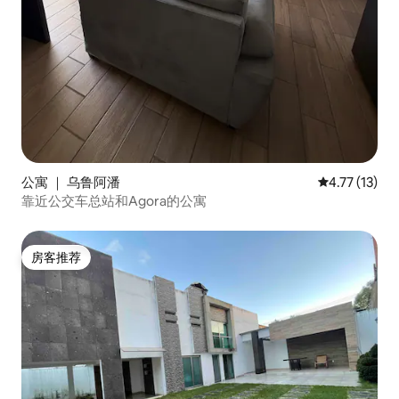
公寓 ｜ 乌鲁阿潘
平均评分 4.7
4.77 (13)
靠近公交车总站和Agora的公寓
房客推荐
房客推荐