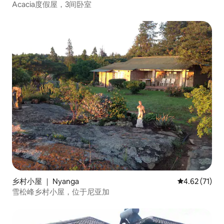
Acacia度假屋，3间卧室
乡村小屋 ｜ Nyanga
平均评分 4.6
4.62 (71)
雪松峰乡村小屋，位于尼亚加