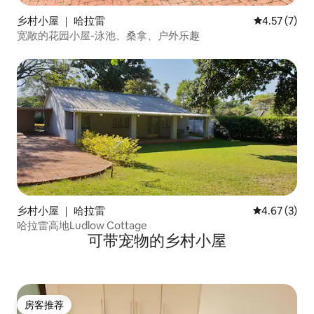
乡村小屋 ｜ 哈拉雷
平均评分 4.5
4.57 (7)
宽敞的花园小屋-泳池、桑拿、户外乐趣
乡村小屋 ｜ 哈拉雷
平均评分 4.6
4.67 (3)
哈拉雷高地Ludlow Cottage
可带宠物的乡村小屋
房客推荐
房客推荐