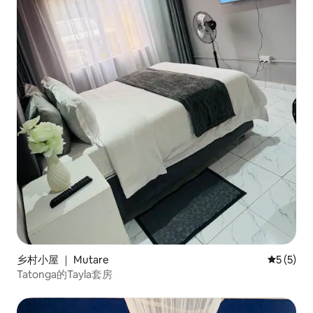
乡村小屋 ｜ Mutare
平均评分 
5 (5)
Tatonga的Tayla套房