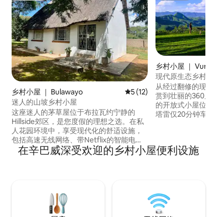
乡村小屋 ｜ Vumba 
ns
现代原生态乡村小屋 
从经过翻修的现代
乡村小屋 ｜ Bulawayo
平均评分 5 分（满分 5 分），
5 (12)
赏到壮丽的360度Vumb
迷人的山坡乡村小屋
的开放式小屋位于
这座迷人的茅草屋位于布拉瓦约宁静的
塔雷仅20分钟车程
Hillside郊区，是您度假的理想之选。在私
生活。在楼上的阁
人花园环境中，享受现代化的舒适设施，
在私人户外淋浴间欣
包括高速无线网络、带Netflix的智能电
您可以与家人和朋
在辛巴威深受欢迎的乡村小屋便利设施
视、半太阳能供电和可靠的钻孔水。距离
或放松身心。 泳池边的休息室。非常适合
市中心仅10分钟路程，距离Hillside
安静、优质的度假
Dams、The Smokehouse和Hillside购物
营。
中心仅几分钟路程，是商务差旅、周末度
假或家庭出游的完美基地。