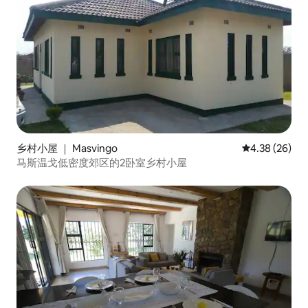
乡村小屋 ｜ Masvingo
平均评分 4.38
4.38 (26)
马斯温戈低密度郊区的2卧室乡村小屋