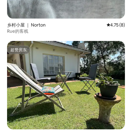
乡村小屋 ｜ Norton
平均评分 4.7
4.75 (8)
Rue的客栈
超赞房东
超赞房东