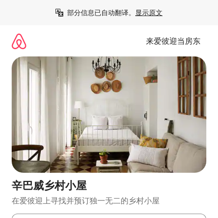
跳
部分信息已自动翻译。
显示原文
至
内
容
来爱彼迎当房东
辛巴威乡村小屋
在爱彼迎上寻找并预订独一无二的乡村小屋