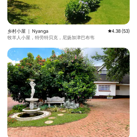
乡村小屋 ｜ Nyanga
平均评分 4.3
4.38 (53)
牧羊人小屋，特劳特贝克，尼扬加津巴布韦