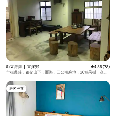
独立房间 ｜ 東河鄉
平均评分 4.86
4.86 (78)
羊橋農莊，都蘭山下，面海，三公頃綠地，26種果樹，夜不
閉戶，雞犬相聞，不覺已忘憂。
房客推荐
房客推荐