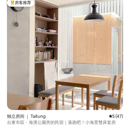
房客推荐
热门「房客推荐」
独立房间 ｜ Taitung
平均评分 5
5 (47)
台東市區・海濱公園旁的民宿｜落跑吧！小海景雙床套房