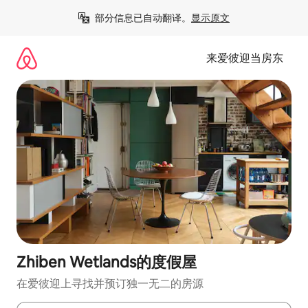
跳
部分信息已自动翻译。
显示原文
至
内
容
来爱彼迎当房东
Zhiben Wetlands的度假屋
在爱彼迎上寻找并预订独一无二的房源