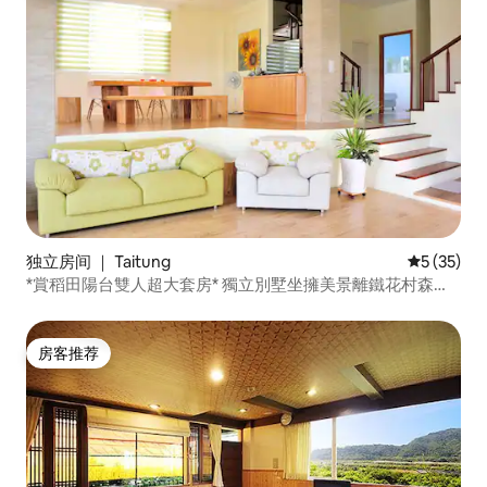
独立房间 ｜ Taitung
平均评分 5
5 (35)
*賞稻田陽台雙人超大套房* 獨立別墅坐擁美景離鐵花村森林
海濱花園 8分鐘車程（附早餐車位）
房客推荐
房客推荐