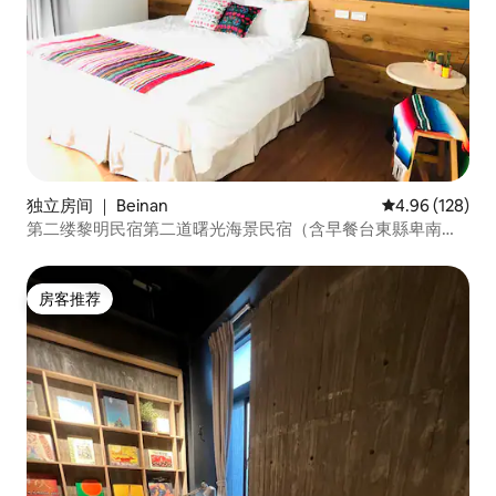
独立房间 ｜ Beinan
平均评分 4.96
4.96 (128)
第二缕黎明民宿第二道曙光海景民宿（含早餐台東縣卑南
鄉）
房客推荐
房客推荐