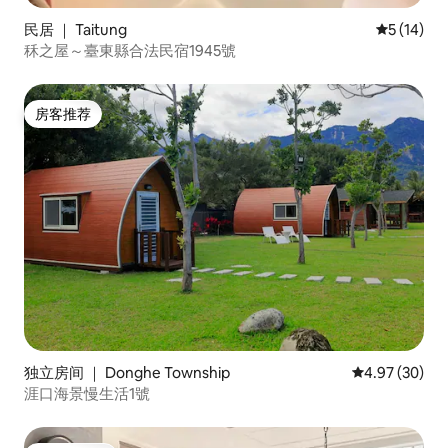
民居 ｜ Taitung
平均评分 5
5 (14)
秝之屋～臺東縣合法民宿1945號
房客推荐
房客推荐
独立房间 ｜ Donghe Township
平均评分 4.97
4.97 (30)
涯口海景慢生活1號