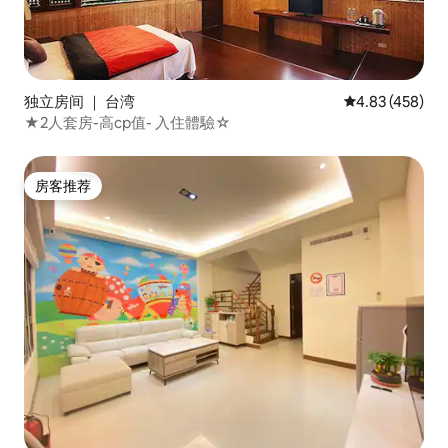
独立房间 ｜ 台湾
平均评分 4.83
4.83 (458)
★2人套房-高cp值- 入住體驗☆
房客推荐
房客推荐