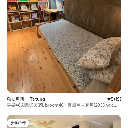
独立房间 ｜ Taitung
平均评分 5
5 (19)
晃晃46図書適民宿Libroom46：閱讀單人套房(203Single
Room)
房客推荐
房客推荐