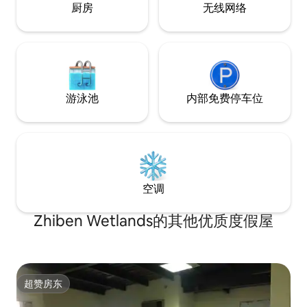
山大海。 生活機能好，居住安全交通便利
提供一個乾淨溫馨的空間，讓您好好放鬆
厨房
无线网络
的隱‧台東In Taitu
泡湯 渡假。 每組入住的朋友 我們會提供兩
選擇！
瓶700cc瓶水 與兩條大毛巾為原則，並請
依照預定人數入住。 若有特殊需求請於留
言處提前告知，我們儘可能滿足您的特殊
需要 您入住所使用的床套/被單/毛巾都是
送洗消毒的乾淨備品，把最優惠的價格給
游泳池
内部免费停车位
愛乾淨優質的您，也希望您可以愛惜我們
的小空間。
空调
Zhiben Wetlands的其他优质度假屋
超赞房东
超赞房东