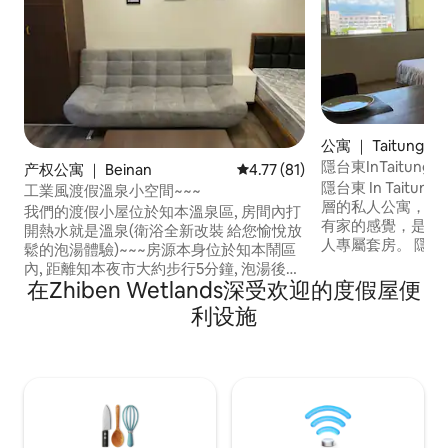
公寓 ｜ Taitung
隱台東InTaitu
产权公寓 ｜ Beinan
平均评分 4.77 分（满分 5 分），
4.77 (81)
近市場.夜市.鐵花
隱台東 In Tait
工業風渡假溫泉小空間~~~
利生活機能佳
層的私人公寓，溫
我們的渡假小屋位於知本溫泉區, 房間內打
有家的感覺，是旅
開熱水就是溫泉(衛浴全新改裝 給您愉悅放
人專屬套房。 隱‧台東In Taitung有對外大
鬆的泡湯體驗)~~~房源本身位於知本鬧區
窗，採光良好。備有
內, 距離知本夜市大約步行5分鐘, 泡湯後即
氣，冰箱、加大彈
在Zhiben Wetlands深受欢迎的度假屋便
可就近享用美食. 本房源距離台東市區大約
椅及大書桌。浴廁
15-20分鐘車程. 剛好晚上逛完台東鐵花村,
利设施
放機車，周邊有付費
享受小吃美食之旅後回到渡家小屋泡湯~也
台東In Taitun
是另一種很不錯的體驗 很適合優閒的三天
市場，隱藏版的傳
兩夜小旅行 Long stay或月租更有優惠折
料理盡在眼前。 隱台東 In Taitung鄰近觀
扣，歡迎加Line詢問（ID:tzuchi0918) 房
光夜市及鐵花村新
內有提供沐浴盥洗備品 與大浴巾(牙刷因涉
聯及無印良品，3
及個人使用衛生 所以我們僅提供牙膏喔).
以善用大眾交通工
有冰箱可以儲備簡單的食物飲料 我們可以