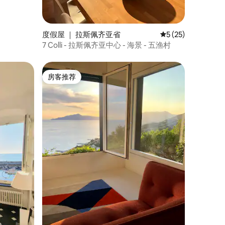
度假屋 ｜ 拉斯佩齐亚省
平均评分 5 分（满分
5 (25)
7 Colli - 拉斯佩齐亚中心 - 海景 - 五渔村
房客推荐
房客推荐