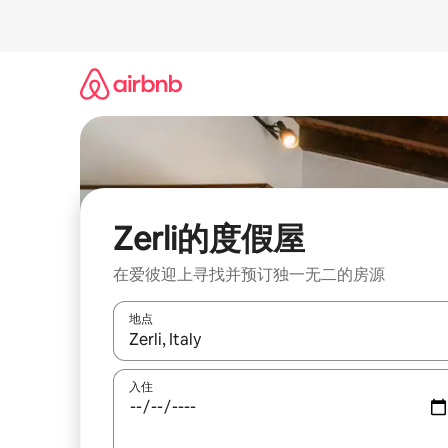
跳
至
内
容
Zerli的度假屋
在爱彼迎上寻找并预订独一无二的房源
地点
如有搜索结果，请使用上下方向键查看，或通过点
入住