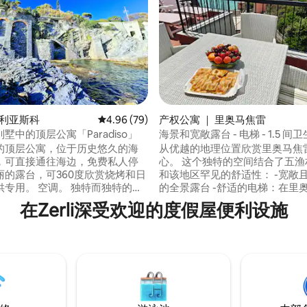
 5 分），共 49 条评价
博利亚斯科
平均评分 4.96 分（满分 5 分），共 79 条评价
4.96 (79)
产权公寓 ｜ 里奥马焦雷
墅中的顶层公寓「Paradiso」
海景和宽敞露台 - 电梯 - 1.5 间
的顶层公寓，位于历史悠久的海
从优越的地理位置欣赏里奥马焦
，可直接通往海边，免费私人停
心。 这个独特的空间结合了五渔
丽的露台，可360度欣赏烧烤和日
和该地区罕见的舒适性： -宽敞
供专用。 空调。 独特而独特的解
的全景露台 -舒适的电梯：在里
 步行5分钟即可抵达火车站
对罕见 - 优越的地理位置：步行
在Zerli深受欢迎的度假屋便利设施
Terre、Santa
即可抵达火车站，位于安静的区
ta/Portofino、Camogli和Genoa
近一切。 -现代舒适：每间客房
 花园里有2个停车位：利古利亚的
调、快速无线网络、洗衣机和洗碗
 步行
古里亚地区CITRA代码：011024-L
餐厅和商店。