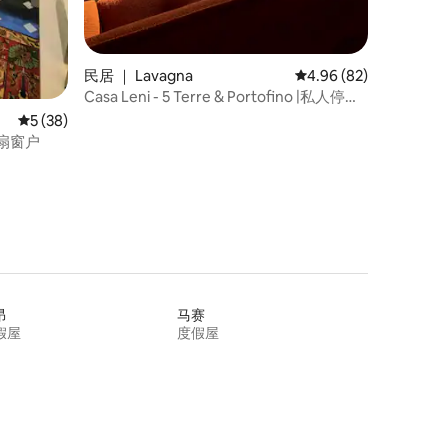
民居 ｜ Lavagna
平均评分 4.96 分（满分
4.96 (82)
Casa Leni - 5 Terre & Portofino |私人停车
场
平均评分 5 分（满分 5 分），共 38 条评价
5 (38)
的3扇窗户
昂
马赛
假屋
度假屋