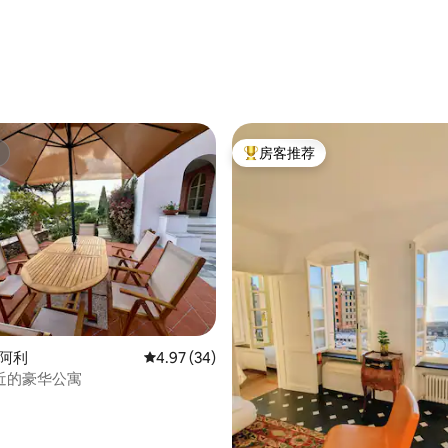
房客推荐
热门「房客推荐」
 5 分），共 11 条评价
佐阿利
平均评分 4.97 分（满分 5 分），共 34 条评价
4.97 (34)
近的豪华公寓