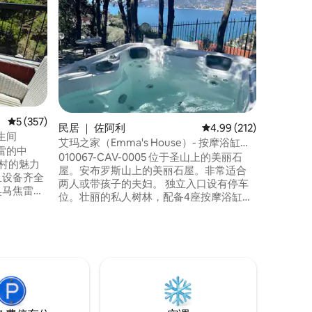
您会爱上
橄榄园环绕
庄，阳光充足
古老的乡
点，地理
幻般的无
水浴缸。
性接触的
明和大海
平均评分 5 分（满分 5 分），共 357 条评价
5 (357)
民居 ｜ 佐阿利
平均评分 4.99 分（满分 
4.99 (212)
卫生间
艾玛之家（Emma's House）- 按摩浴缸和
雷的中
私人花园
010067-CAV-0005 位于圣山上的美丽石
村的魅力
屋。安布罗斯山上的美丽石屋。非常适合
且设备齐全
两人或带孩子的夫妇。 独立入口设有停车
奥马焦雷绝
位。壮丽的私人树林，配备4座按摩浴缸，
仅需1分钟
可俯瞰菲诺港。（ 01/05至30/09期间包含
域，但靠
按摩浴缸，淡季收费） 烧烤区。房子由一
均配备空
间带加大双人床和单人沙发床的卧室、带
机。 利
淋浴的浴室和带厨房的起居区组成，可俯
T-0187
瞰另一个带躺椅和咖啡桌的私人花园。