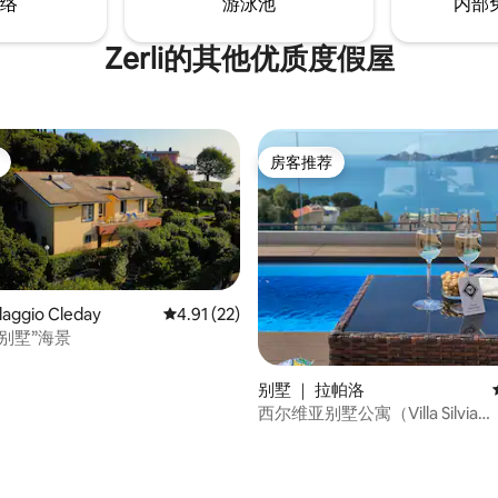
络
游泳池
内部
Zerli的其他优质度假屋
房客推荐
房客推荐
laggio Cleday
平均评分 4.91 分（满分 5 分），共 22 条评价
4.91 (22)
别墅”海景
 5 分），共 83 条评价
别墅 ｜ 拉帕洛
西尔维亚别墅公寓（Villa Silvia
Apartment）- 私人泳池