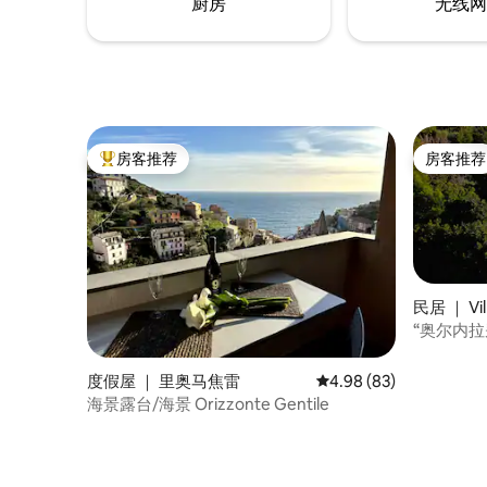
厨房
无线网
房客推荐
房客推荐
热门「房客推荐」
房客推荐
民居 ｜ Vil
“奥尔内拉
度假屋 ｜ 里奥马焦雷
平均评分 4.98 分（满分
4.98 (83)
海景露台/海景 Orizzonte Gentile