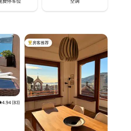
免费停车位
空调
房客推荐
热门「房客推荐」
平均评分 4.94 分（满分 5 分），共 83 条评价
4.94 (83)