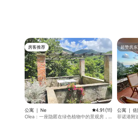
房客推荐
超赞房东
房客推荐
超赞房东
公寓 ｜ Ne
平均评分 4.91 分（满分
4.91 (11)
公寓 ｜ 
Olea：一座隐匿在绿色植物中的景观房，
菲诺港附
可以俯瞰附近的Chiavari小镇