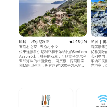
民居 ｜ 柯尔尼利亚
平均评分 4.96 分（满分
4.96 (49)
民居 ｜ 
五渔村之家 - 五渔村小径
海滨豪华别
位于连接科尔尼利亚和韦尔纳扎的Sentiero
优雅宽敞
Azzurro上，独特的石屋，可欣赏科尔尼利
滨别墅内
亚和海岸的壮丽景色。 两层楼，两间卧室
车场和美
和1.5间卫生间，拥有超过1000平方米的美
光浴室，
丽独立花园，种有橄榄树、柠檬、橙子。
决方案。
步行10-15分钟即可抵达Corniglia ，正上方
（Cinque 
是Ittiturismo SP4488餐厅，在Stanley
Margheri
Tucci的《寻找意大利》中出现过。 房子有
连接）。
一个大型户外厨房和户外桌椅和凉亭
宝贵舒适！ 在私人悬崖上直达海边。
即可前往