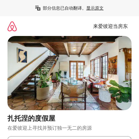
跳
部分信息已自动翻译。
显示原文
至
内
容
来爱彼迎当房东
扎托涅的度假屋
在爱彼迎上寻找并预订独一无二的房源