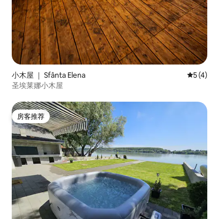
小木屋 ｜ Sfânta Elena
平均评分 
5 (4)
圣埃莱娜小木屋
房客推荐
房客推荐