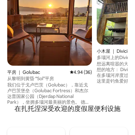
小木屋 ｜ Divici
多瑙河上的Divici-
想远离喧嚣的大城
想的地方： Divici
平房 ｜ Golubac
平均评分 4.94 分（满分 5 分），
4.94 (36)
在多瑙河岸度过宁
从黎明到黄昏 “Sol”平房
这里是钓鱼爱好者
我们位于戈卢巴茨（Golubac），靠近戈
欢探索大自然的美景
卢巴茨堡垒（Golubac Fortress）和杰尔
和Big Buraul瀑布，
达普国家公园（Djerdap National
Old岛，那里有野
Park），坐拥多瑙河最美丽的景色。 德尔
河上的日落令人叹
在扎托涅深受欢迎的度假屋便利设施
达普国家公园（ĐERDAP National Park）
到您！
距离房源仅几公里，戈卢巴奇卡要塞
（GOLUBAČKA TVRĐAVA）距离房源4公
里，图曼修道院（TUMANE
MONASTERY）距离房源9公里，银湖