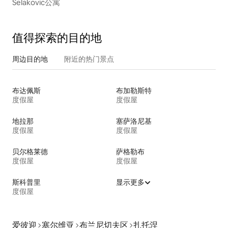
Selakovic公寓
值得探索的目的地
周边目的地
附近的热门景点
布达佩斯
布加勒斯特
度假屋
度假屋
地拉那
塞萨洛尼基
度假屋
度假屋
贝尔格莱德
萨格勒布
度假屋
度假屋
斯科普里
显示更多
度假屋
爱彼迎
塞尔维亚
布兰尼切夫区
扎托涅