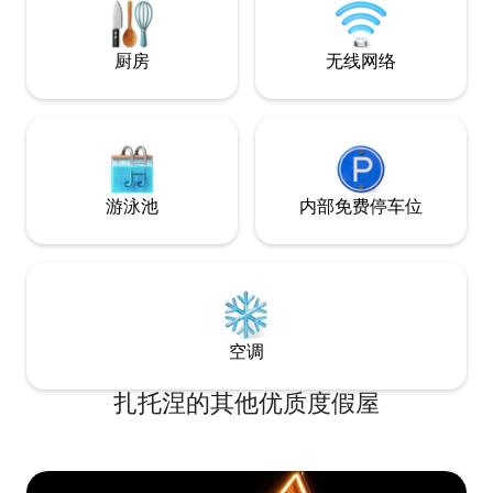
（SREBRNO JEZERO）距离房源25公里，
莱潘斯基维尔（LEPENSKI VIR）距离房源
40公里 该房源环保且离网，这意味着在太
厨房
无线网络
阳能电池板的帮助下供电，并使用自家井
中的水。
游泳池
内部免费停车位
空调
扎托涅的其他优质度假屋