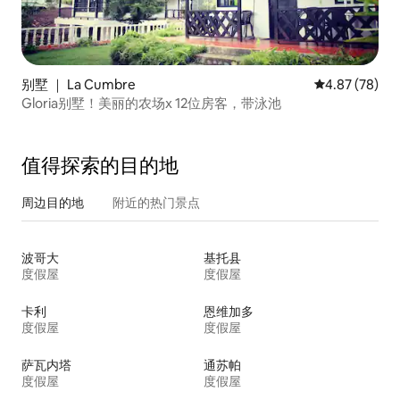
别墅 ｜ La Cumbre
平均评分 4.87
4.87 (78)
Gloria别墅！美丽的农场x 12位房客，带泳池
值得探索的目的地
周边目的地
附近的热门景点
波哥大
基托县
度假屋
度假屋
卡利
恩维加多
度假屋
度假屋
萨瓦内塔
通苏帕
度假屋
度假屋