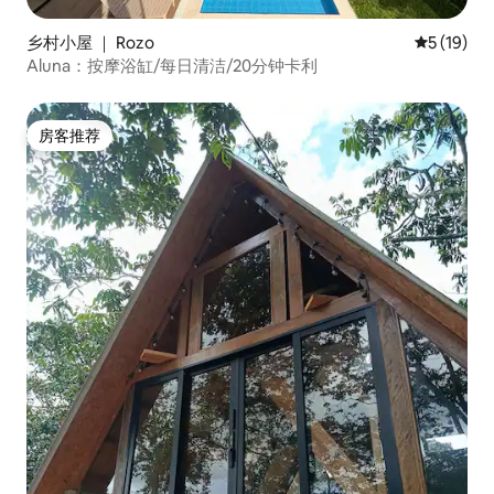
乡村小屋 ｜ Rozo
平均评分 5
5 (19)
Aluna：按摩浴缸/每日清洁/20分钟卡利
房客推荐
房客推荐