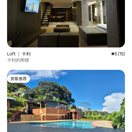
Loft ｜ 卡利
平均评分 5
5 (15)
卡利的阁楼
房客推荐
房客推荐