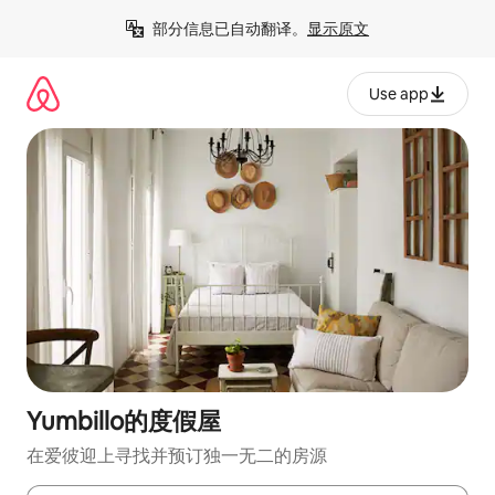
跳
部分信息已自动翻译。
显示原文
至
内
容
Use app
Yumbillo的度假屋
在爱彼迎上寻找并预订独一无二的房源