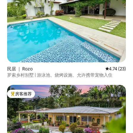
民居 ｜ Rozo
平均评分 4.7
4.74 (23)
罗索乡村别墅 | 游泳池、烧烤设施、允许携带宠物入住
房客推荐
热门「房客推荐」