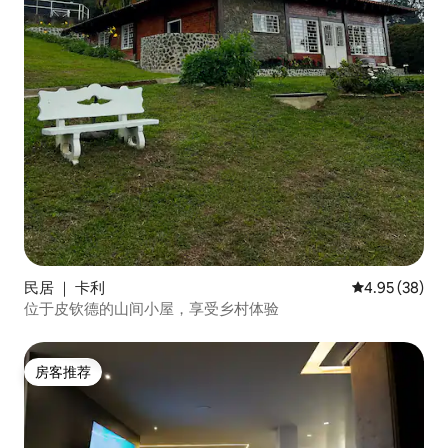
民居 ｜ 卡利
平均评分 4.95
4.95 (38)
位于皮钦德的山间小屋，享受乡村体验
房客推荐
房客推荐