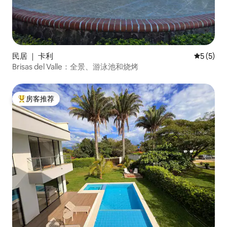
民居 ｜ 卡利
平均评分 
5 (5)
Brisas del Valle：全景、游泳池和烧烤
房客推荐
热门「房客推荐」