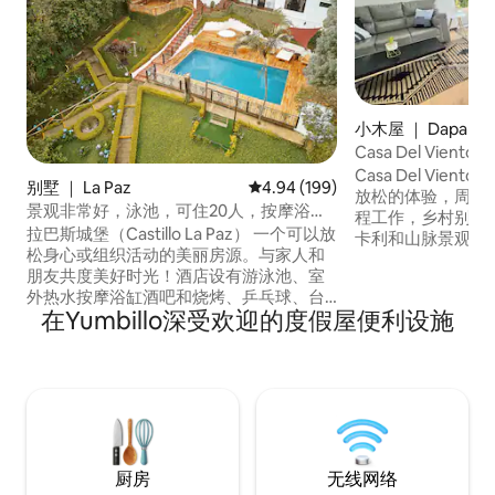
小木屋 ｜ Dapa
Casa Del Vien
人
Casa Del Vie
别墅 ｜ La Paz
平均评分 4.94 分（满分 5 分），共
4.94 (199)
放松的体验，周围
景观非常好，泳池，可住20人，按摩浴
程工作，乡村别墅
缸，活动室
拉巴斯城堡（Castillo La Paz） 一个可以放
卡利和山脉景观。
松身心或组织活动的美丽房源。与家人和
摩浴缸、设备齐全
朋友共度美好时光！酒店设有游泳池、室
烟熏桶、无线网络
外热水按摩浴缸酒吧和烧烤、乒乓球、台
影。 与大自然亲密
在Yumbillo深受欢迎的度假屋便利设施
球、互联网、活动室、10辆汽车停车场、
辆通道和充足的美食区。
足球场和火坑。距离卡利（Cali）45分钟
购物中心仅25分钟
车程，距离机场（CLO）1小时车程。住在
的房源。
独立房子里的现场管家。 此预订仅包括最
多可容纳20位房客的住宿。 可以为您安排
交通和专业厨师
厨房
无线网络