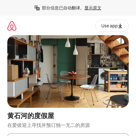
跳
部分信息已自动翻译。
显示原文
至
内
容
Use app
黄石河的度假屋
在爱彼迎上寻找并预订独一无二的房源