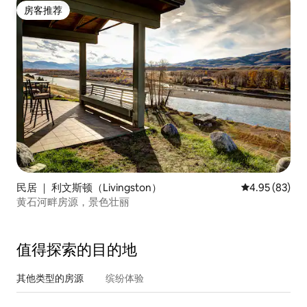
房客推荐
房客推荐
民居 ｜ 利文斯顿（Livingston）
平均评分 4.95
4.95 (83)
黄石河畔房源，景色壮丽
值得探索的目的地
其他类型的房源
缤纷体验