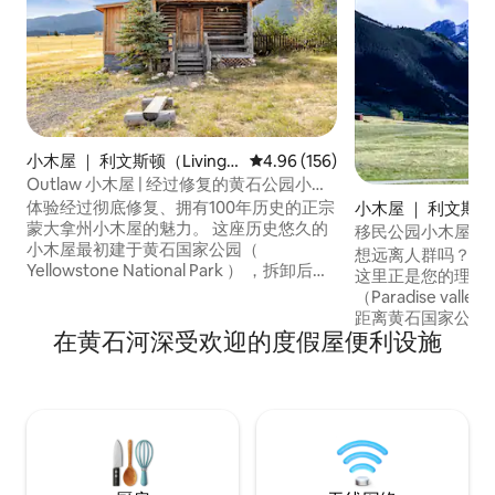
小木屋 ｜ 利文斯顿（Livingst
平均评分 4.96 分（满分 5 分），共
4.96 (156)
on）
Outlaw 小木屋 | 经过修复的黄石公园小木
屋
体验经过彻底修复、拥有100年历史的正宗
小木屋 ｜ 利文斯顿（L
蒙大拿州小木屋的魅力。 这座历史悠久的
ton）
移民公园小木屋，
小木屋最初建于黄石国家公园（
可携带宠物
想远离人群吗？ 但又需要保持联系？那么
Yellowstone National Park ） ，拆卸后搬
这里正是您的理想
迁到山坡上，可俯瞰利文斯顿（
（Paradise va
Livingston ）的山坡上。 这间舒适的小屋
距离黄石国家公园
可360度欣赏阿布萨罗卡、疯狂和布里杰山
在黄石河深受欢迎的度假屋便利设施
斯顿（Livingst
脉的美景。 ☀️ 利文斯顿| 6英里 🎶 松溪小
离博兹曼国际机场（B
屋| 14英里 ⛰️ 奇科温泉| 27英里 ✈️ 博兹曼国
International 
际机场（BZN）| 39英里 🦬 黄石国家公园 |
人难以置信的360
56英里
11,000英尺高的
分钟内即可抵达几
们提供可靠的无线