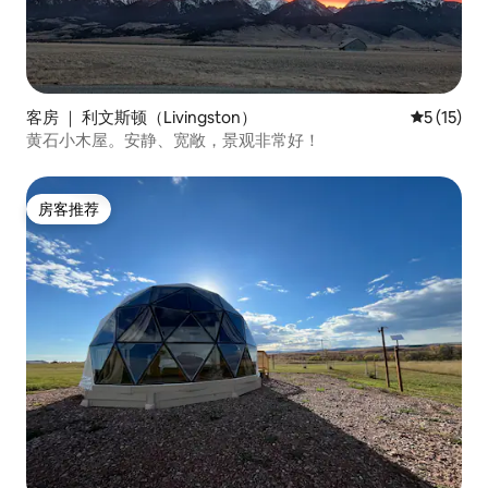
客房 ｜ 利文斯顿（Livingston）
平均评分 5
5 (15)
黄石小木屋。安静、宽敞，景观非常好！
房客推荐
房客推荐