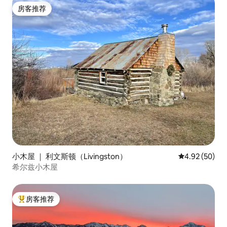
房客推荐
房客推荐
小木屋 ｜ 利文斯顿（Livingston）
平均评分 4.92
4.92 (50)
希尔兹小木屋
房客推荐
热门「房客推荐」