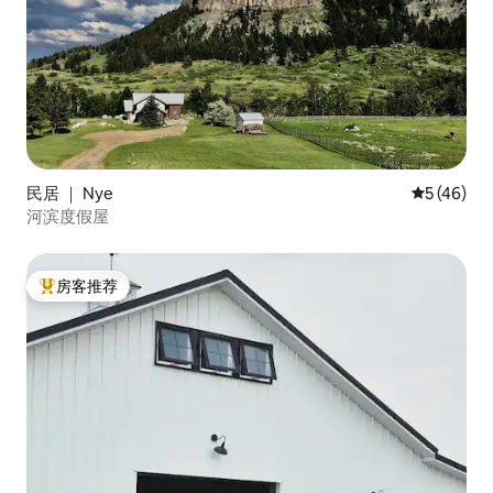
民居 ｜ Nye
平均评分 5
5 (46)
河滨度假屋
房客推荐
热门「房客推荐」