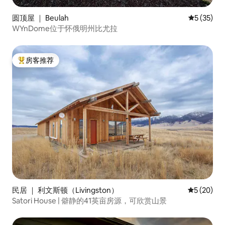
圆顶屋 ｜ Beulah
平均评分 5
5 (35)
WYnDome位于怀俄明州比尤拉
房客推荐
热门「房客推荐」
民居 ｜ 利文斯顿（Livingston）
平均评分 5
5 (20)
Satori House | 僻静的41英亩房源，可欣赏山景