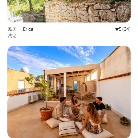
民居 ｜ Erice
平均评分 5
5 (34)
城墙