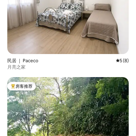
民居 ｜ Paceco
平均评分 
5 (8)
月亮之家
房客推荐
热门「房客推荐」