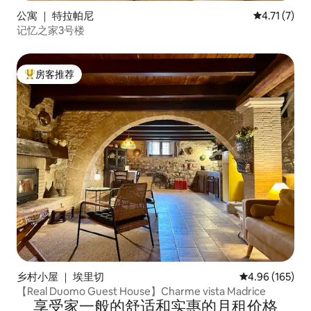
公寓 ｜ 特拉帕尼
平均评分 4.
4.71 (7)
记忆之家3号楼
房客推荐
热门「房客推荐」
乡村小屋 ｜ 埃里切
平均评分 4.96
4.96 (165)
【Real Duomo Guest House】Charme vista Madrice
享受家一般的舒适和实惠的月租价格