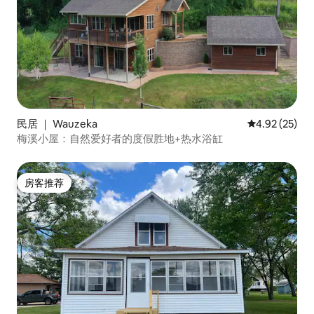
民居 ｜ Wauzeka
平均评分 4.9
4.92 (25)
梅溪小屋：自然爱好者的度假胜地+热水浴缸
房客推荐
房客推荐