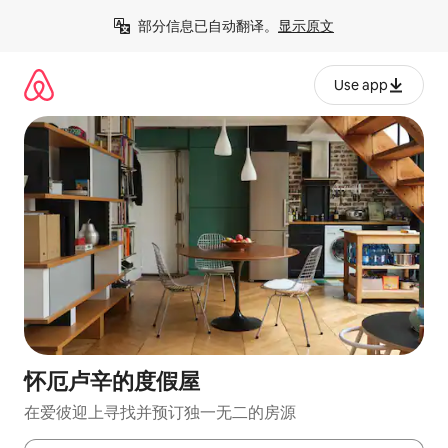
跳
部分信息已自动翻译。
显示原文
至
内
容
Use app
怀厄卢辛的度假屋
在爱彼迎上寻找并预订独一无二的房源