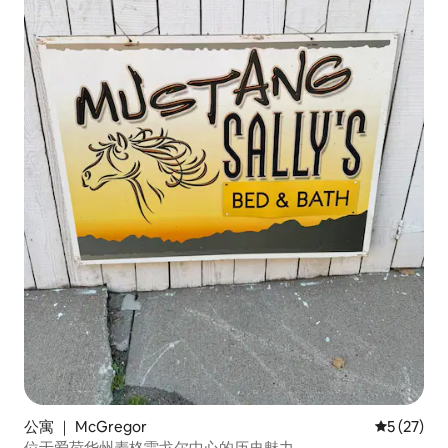
公寓 ｜ McGregor
平均评分 5
5 (27)
位于爱荷华州麦格雷戈尔中心的历史魅力