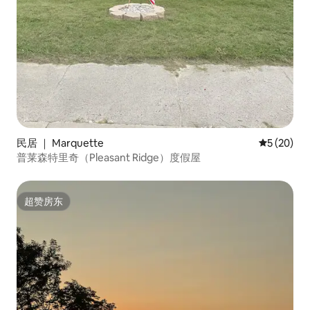
民居 ｜ Marquette
平均评分 5
5 (20)
普莱森特里奇（Pleasant Ridge）度假屋
超赞房东
超赞房东