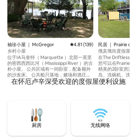
袖珍小屋 ｜ McGregor
平均评分 4.81 分（满分 5 分），共
4.81 (139)
民居 ｜ Prairie du 
乡村小屋
俄亥俄街度假屋-
位于IA马奎特（ Marquette ）北部一英里
在The Driftle
的密西西西比河（ Mississippi River ）的古
您可以在Prairie 
朴小屋。 公共区域有一间卧室，配备额外
精美的2卧室房源
的沙发床。 公共船只落地，赌场和酒庄都
岛、洗碗机、洗衣
在怀厄卢辛深受欢迎的度假屋便利设施
在一英里以内。 房源内有燃气烤架和火
式淋浴间。 我们提
坑。 距离Effigy Mounds and Pikes Peak不
餐具。 卧室和客厅均配有高速互联网和智
到3英里。 Prairie du Chien就在桥对面。
能电视。 室外泳池（季节性）、热水浴缸
在附近的麦格雷戈（ McGregor ）用餐和
和按摩椅。 我们
购物中心都很棒！ 有趣的家庭度假胜地或
狗狗跑步（收取宠
适合渔民入住！ 季节性乡村小屋预订5月至
民-街边有停车位
10月中旬。
厨房
无线网络