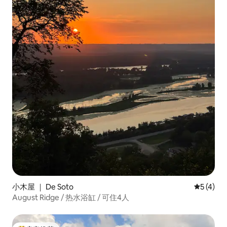
小木屋 ｜ De Soto
平均评分 
5 (4)
August Ridge / 热水浴缸 / 可住4人