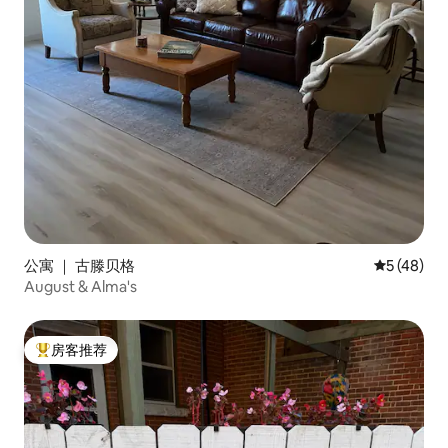
公寓 ｜ 古滕贝格
平均评分 5
5 (48)
August & Alma's
房客推荐
热门「房客推荐」