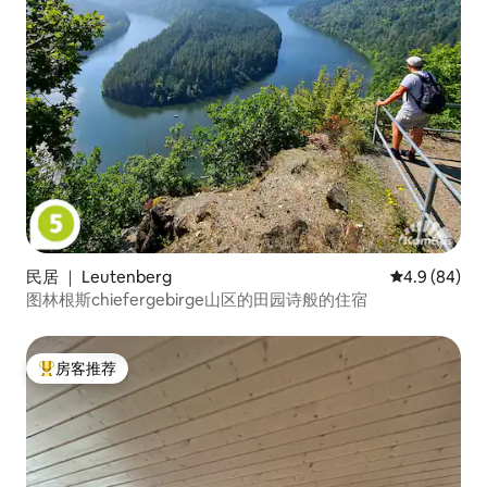
民居 ｜ Leutenberg
平均评分 4.9
4.9 (84)
图林根斯chiefergebirge山区的田园诗般的住宿
房客推荐
热门「房客推荐」