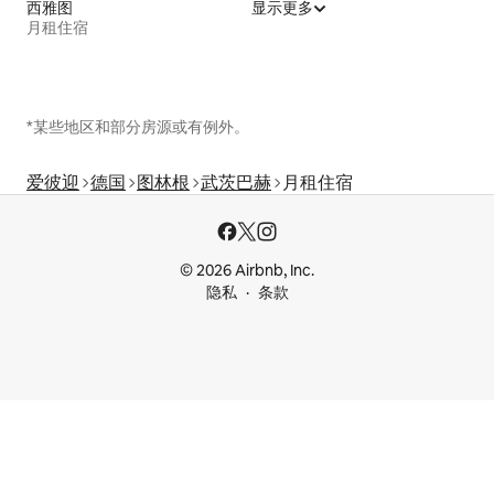
西雅图
显示更多
月租住宿
*某些地区和部分房源或有例外。
爱彼迎
德国
图林根
武茨巴赫
月租住宿
© 2026 Airbnb, Inc.
隐私
条款