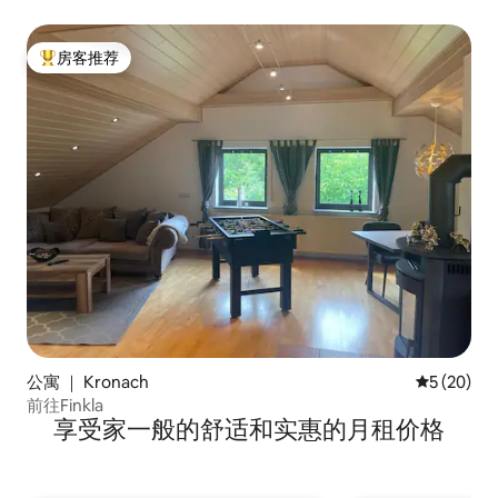
房客推荐
热门「房客推荐」
公寓 ｜ Kronach
平均评分 5
5 (20)
前往Finkla
享受家一般的舒适和实惠的月租价格