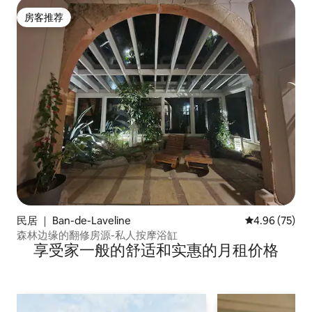
房客推荐
房客推荐
民居 ｜ Ban-de-Laveline
平均评分 4.96
4.96 (75)
森林边缘的翻修房源-私人按摩浴缸
享受家一般的舒适和实惠的月租价格