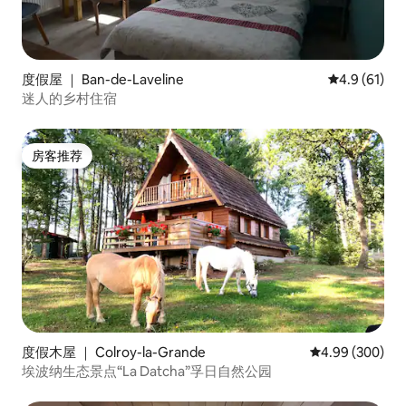
度假屋 ｜ Ban-de-Laveline
平均评分 4.9
4.9 (61)
迷人的乡村住宿
房客推荐
房客推荐
度假木屋 ｜ Colroy-la-Grande
平均评分 4.99
4.99 (300)
埃波纳生态景点“La Datcha”孚日自然公园