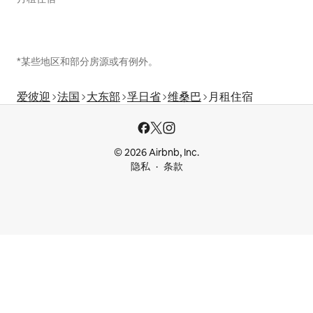
*某些地区和部分房源或有例外。
爱彼迎
法国
大东部
孚日省
维桑巴
月租住宿
© 2026 Airbnb, Inc.
隐私
条款