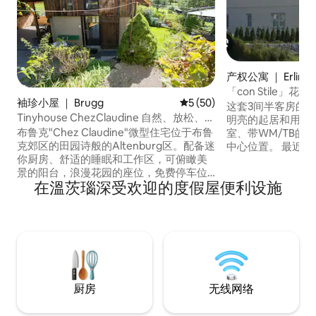
产权公寓 ｜ Erlinsb
「con Stile」花
袖珍小屋 ｜ Brugg
平均评分 5 分（满分 5 分），
5 (50)
这套3间半客房的
Tinyhouse ChezClaudine 自然、放松、花
明亮的起居和用餐
园、阿勒河
布鲁克"Chez Claudine"微型住宅位于布鲁
室、带WM/TB的
克郊区的田园诗般的Altenburg区。配备迷
中心位置。 最近的
你厨房、舒适的睡眠和工作区，可俯瞰美
钟。 因此，乘坐
景的阳台，浪漫花园的座位，免费停车位
松抵达Aarau、Zuri
在溫茨瑙深受欢迎的度假屋便利设施
和无线网络。 这里是放松或工作的绿洲，
Basel、Bern。 靠
也是探索、观光和骑自行车的好起点。 布
可以漫步、自行车
鲁克（Brugg）位于 巴塞尔、伯尔尼和苏
商店
黎世。 3分钟（汽车）、7分钟（自行车）
或步行20分钟即可抵达市中心或火车站。
禁止携带动物。
厨房
无线网络