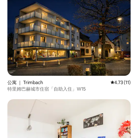
公寓 ｜ Trimbach
平均评分 4.7
4.73 (11)
特里姆巴赫城市住宿「自助入住」W15