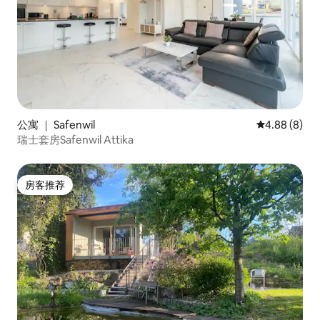
公寓 ｜ Safenwil
平均评分 4.8
4.88 (8)
瑞士套房Safenwil Attika
房客推荐
房客推荐