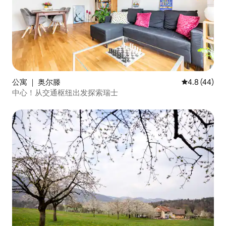
公寓 ｜ 奥尔滕
平均评分 4.8
4.8 (44)
中心！从交通枢纽出发探索瑞士