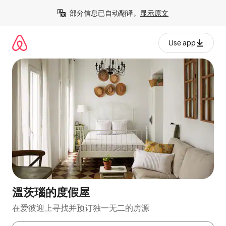
跳
部分信息已自动翻译。
显示原文
至
内
容
Use app
溫茨瑙的度假屋
在爱彼迎上寻找并预订独一无二的房源