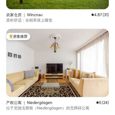
农家仓房 ｜ Winznau
平均评分 4.8
4.87 (31)
质朴舒适：在稻草床上睡觉
房客推荐
热门「房客推荐」
产权公寓 ｜ Niedergösgen
平均评分 5
5 (24)
位于尼德戈斯根（Niedergösgen）的无障碍公寓