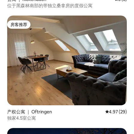
位于黑森林南部的带独立桑拿房的度假公寓
房客推荐
房客推荐
产权公寓 ｜ Oftringen
平均评分 4.97
4.97 (29)
独家4.5室公寓