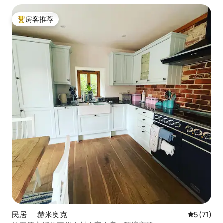
房客推荐
热门「房客推荐」
民居 ｜ 赫米奥克
平均评分 5
5 (71)