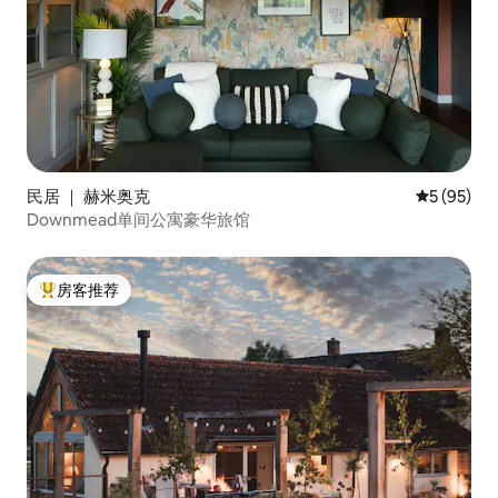
民居 ｜ 赫米奥克
平均评分 5
5 (95)
Downmead单间公寓豪华旅馆
房客推荐
热门「房客推荐」