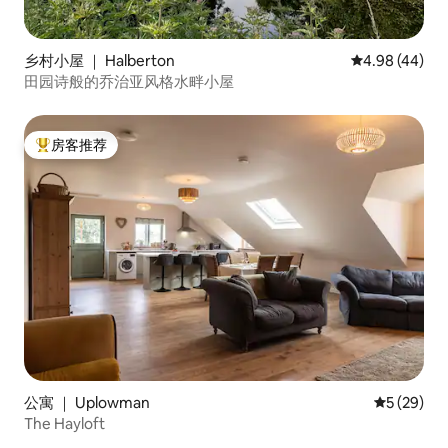
乡村小屋 ｜ Halberton
平均评分 4.98
4.98 (44)
田园诗般的乔治亚风格水畔小屋
房客推荐
热门「房客推荐」
公寓 ｜ Uplowman
平均评分 5
5 (29)
The Hayloft