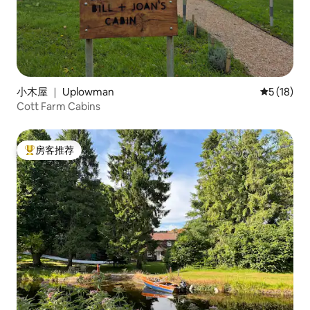
小木屋 ｜ Uplowman
平均评分 5
5 (18)
Cott Farm Cabins
房客推荐
热门「房客推荐」