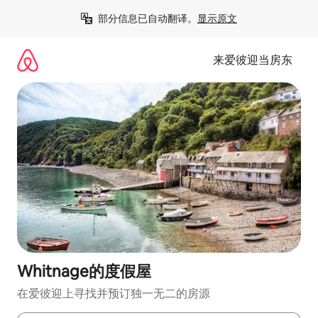
跳
部分信息已自动翻译。
显示原文
至
内
容
来爱彼迎当房东
Whitnage的度假屋
在爱彼迎上寻找并预订独一无二的房源