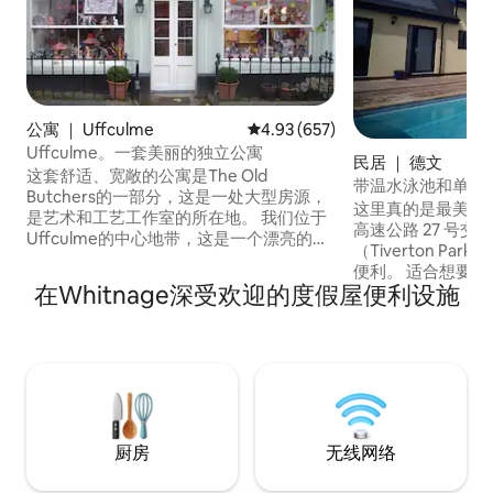
公寓 ｜ Uffculme
平均评分 4.93 分（满分 5 分），共
4.93 (657)
Uffculme。一套美丽的独立公寓
民居 ｜ 德文
这套舒适、宽敞的公寓是The Old
带温水泳池和单间公寓的
Butchers的一部分，这是一处大型房源，
这里真的是最美丽的
是艺术和工艺工作室的所在地。 我们位于
高速公路 27 号
Uffculme的中心地带，这是一个漂亮的村
（Tiverton Par
庄，有一家酒吧、一家咖啡馆、鱼和薯条
便利。 适合想要探索西南部地区、参加迷
吧和两家当地商店。 这里非常适合遛狗、
在Whitnage深受欢迎的度假屋便利设施
你瑜伽静修、在当
徒步旅行、钓鱼和骑自行车，附近有Culm
嚣、来到乡村的 1~3 
河。 Uffculme靠近M5 27号交叉口，位于
有温水泳池，配备游泳池
埃克塞特和汤顿之间，附近有Tiverton
淋浴间、床和沙发床。 希望适合
Parkway的铁路线。
神经多样性疾病或
适合儿童和婴幼儿
厨房
无线网络