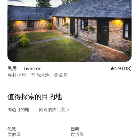
民居 ｜ Tiverton
平均评分 4.9
4.9 (118)
乡村小屋、室内泳池、桑拿房
值得探索的目的地
周边目的地
附近的热门景点
伦敦
巴黎
度假屋
度假屋