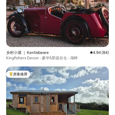
乡村小屋 ｜ Kentisbeare
平均评分 4.94
4.94 (84)
Kingfishers Devon - 豪华5星级谷仓 - 湖畔
房客推荐
热门「房客推荐」