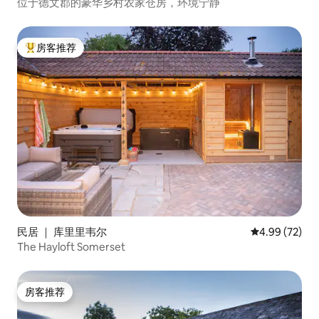
位于德文郡的豪华乡村农家仓房，环境宁静
房客推荐
热门「房客推荐」
民居 ｜ 库里里韦尔
平均评分 4.99
4.99 (72)
The Hayloft Somerset
房客推荐
房客推荐