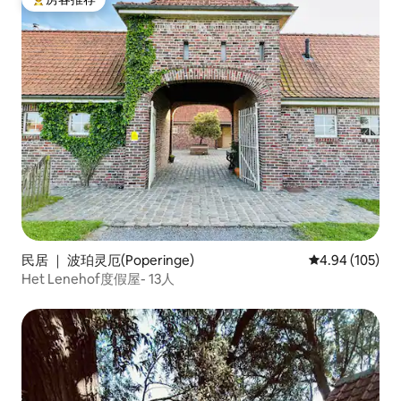
热门「房客推荐」
民居 ｜ 波珀灵厄(Poperinge)
平均评分 4.94
4.94 (105)
Het Lenehof度假屋- 13人