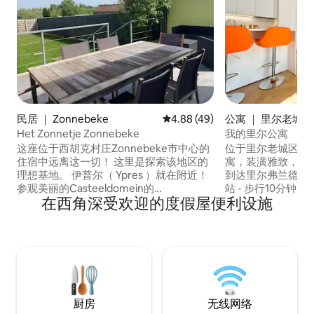
民居 ｜ Zonnebeke
平均评分 4.88 分（满分 5 分），
4.88 (49)
公寓 ｜ 里尔老城
Het Zonnetje Zonnebeke
我的里尔公寓
这座位于西胡克村庄Zonnebeke市中心的
位于里尔老城区中
住宿中远离这一切！ 这里是探索该地区的
寓，装潢雅致，充满
理想基地。 伊普尔（ Ypres ）就在附近！
到达里尔弗兰德尔
参观美丽的Casteeldomein的
站 - 步行10分钟即
在西角深受欢迎的度假屋便利设施
Passchendaele博物馆或附近的许多其他
Lille Flandre
博物馆！ The Tyne Cot Cemetery、The
-距离里尔竞技场1.
Last Post、The Old Cheese maker
距离维尔纳夫-达斯
Passchendaale、Bellewaerde、
场12公里（驾车15分
Bellewaerde aqua park……一切都很近！
离里尔-莱肯机场12公里 地下
该地区也有许多自行车路线！ 尽情享受，
V'Lille自行车
放松身心！
近。
厨房
无线网络