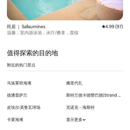
民居 ｜ Sallaumines
平均评分 4.99
4.99 (97)
温馨，室内游泳池，水疗/桑拿，度假
值得探索的目的地
附近的热门景点
马洛莱班海滩
佩里代扎
德潘普萨兰
斯特兰德卡德赞巴德(Strand Cadzand-Bad)
皮埃尔·莫鲁瓦球场
克诺克－海斯特
卡莱海滩
显示更多