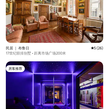
民居 ｜ 布鲁日
平均评分 5
5 (26)
17世纪联排别墅 • 距离市场广场200米
房客推荐
房客推荐