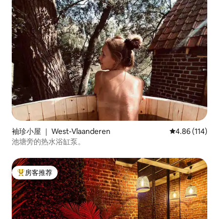
袖珍小屋 ｜ West-Vlaanderen
平均评分 4.86
4.86 (114)
池塘旁的热水浴缸泵。
房客推荐
热门「房客推荐」