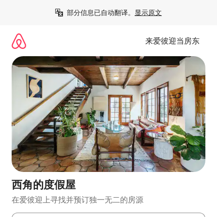
跳
部分信息已自动翻译。
显示原文
至
内
容
来爱彼迎当房东
西角的度假屋
在爱彼迎上寻找并预订独一无二的房源