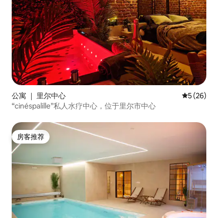
公寓 ｜ 里尔中心
平均评分 5
5 (26)
“cinéspalille”私人水疗中心，位于里尔市中心
房客推荐
房客推荐