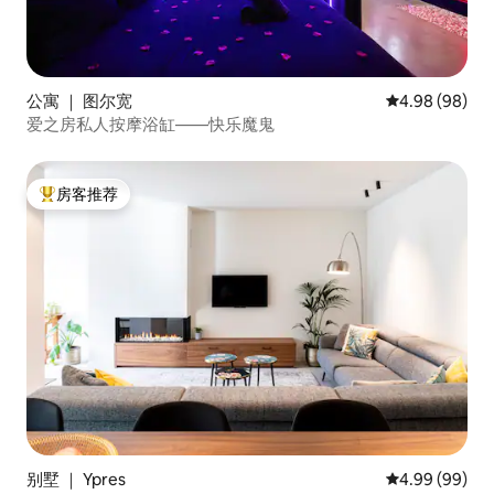
公寓 ｜ 图尔宽
平均评分 4.98
4.98 (98)
爱之房私人按摩浴缸——快乐魔鬼
房客推荐
热门「房客推荐」
别墅 ｜ Ypres
平均评分 4.99
4.99 (99)