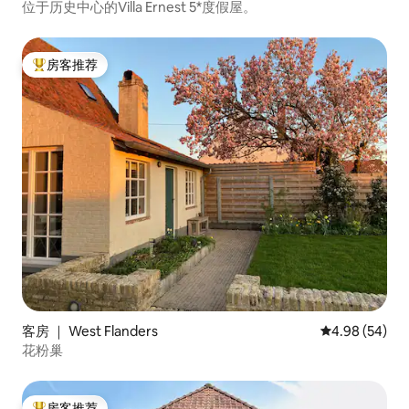
位于历史中心的Villa Ernest 5*度假屋。
房客推荐
热门「房客推荐」
客房 ｜ West Flanders
平均评分 4.98
4.98 (54)
花粉巢
房客推荐