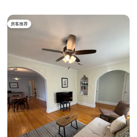
房客推荐
房客推荐