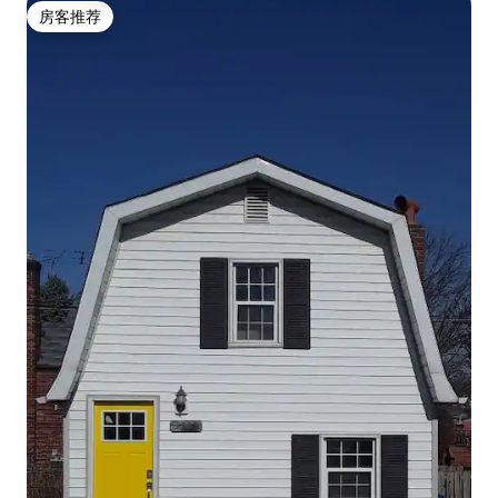
房客推荐
房客推荐