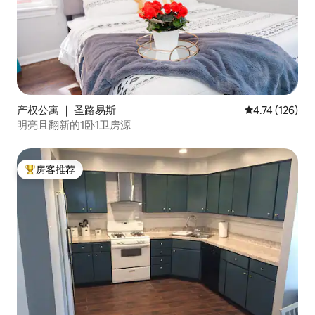
产权公寓 ｜ 圣路易斯
平均评分 4.74
4.74 (126)
明亮且翻新的1卧1卫房源
房客推荐
热门「房客推荐」