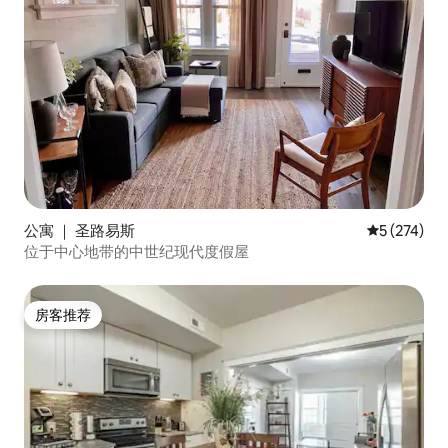
公寓 ｜ 圣路易斯
平均评分 5 
5 (274)
位于中心地带的中世纪现代度假屋
房客推荐
房客推荐