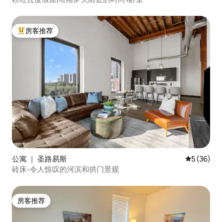
房客推荐
热门「房客推荐」
公寓 ｜ 圣路易斯
平均评分 5
5 (36)
砖床-令人惊叹的河滨和拱门景观
房客推荐
房客推荐