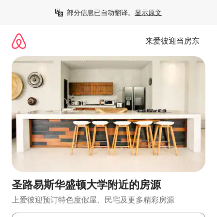
跳
部分信息已自动翻译。
显示原文
至
内
容
来爱彼迎当房东
圣路易斯华盛顿大学附近的房源
上爱彼迎预订特色度假屋、民宅及更多精彩房源