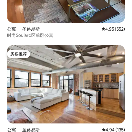
公寓 ｜ 圣路易斯
平均评分 4.95
4.95 (552)
时尚Soulard区单卧公寓
房客推荐
房客推荐
公寓 ｜ 圣路易斯
平均评分 4.94
4.94 (135)