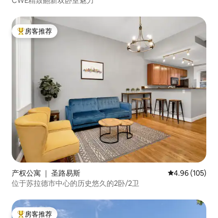
CWE精致翻新双卧室魅力
房客推荐
热门「房客推荐」
产权公寓 ｜ 圣路易斯
平均评分 4.96
4.96 (105)
位于苏拉德市中心的历史悠久的2卧/2卫
房客推荐