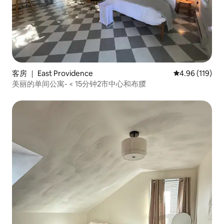
客房 ｜ East Providence
平均评分 4.96
4.96 (119)
美丽的单间公寓- < 15分钟2市中心和布朡