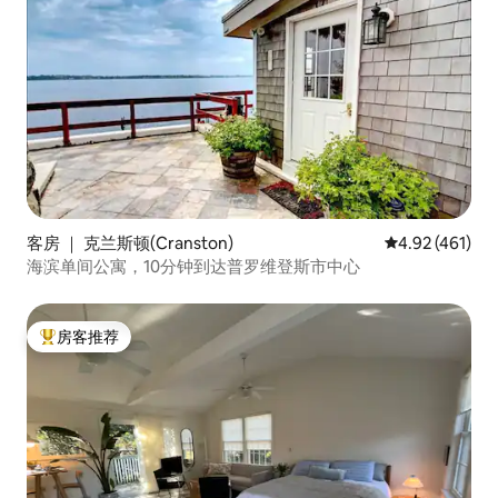
客房 ｜ 克兰斯顿(Cranston)
平均评分 4.92
4.92 (461)
海滨单间公寓，10分钟到达普罗维登斯市中心
房客推荐
热门「房客推荐」