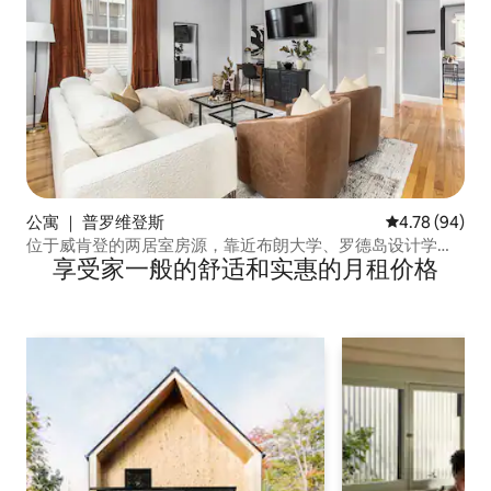
公寓 ｜ 普罗维登斯
平均评分 4.78
4.78 (94)
位于威肯登的两居室房源，靠近布朗大学、罗德岛设计学院
享受家一般的舒适和实惠的月租价格
和市中心