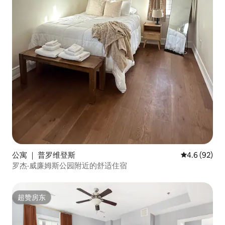
公寓 ｜ 普罗维登斯
平均评分 4.6
4.6 (92)
罗杰·威廉姆斯公园附近的舒适住宿
超赞房东
超赞房东