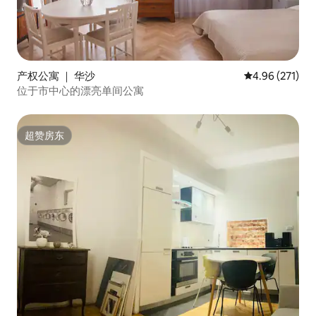
产权公寓 ｜ 华沙
平均评分 4.96
4.96 (271)
位于市中心的漂亮单间公寓
超赞房东
超赞房东