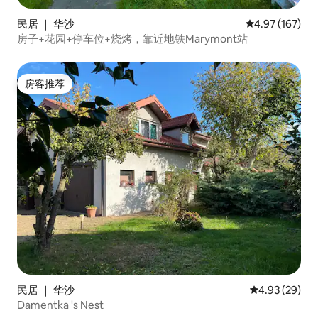
民居 ｜ 华沙
平均评分 4.97
4.97 (167)
房子+花园+停车位+烧烤，靠近地铁Marymont站
房客推荐
房客推荐
民居 ｜ 华沙
平均评分 4.93
4.93 (29)
Damentka 's Nest