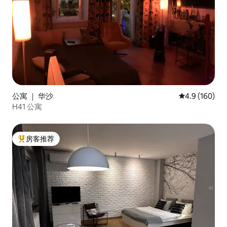
公寓 ｜ 华沙
平均评分 4.9
4.9 (160)
H41 公寓
房客推荐
热门「房客推荐」