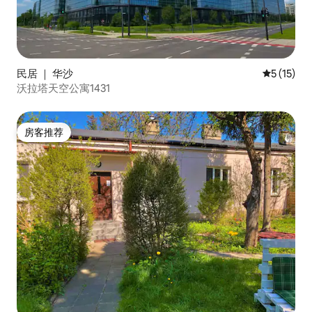
民居 ｜ 华沙
平均评分 5
5 (15)
沃拉塔天空公寓1431
房客推荐
房客推荐