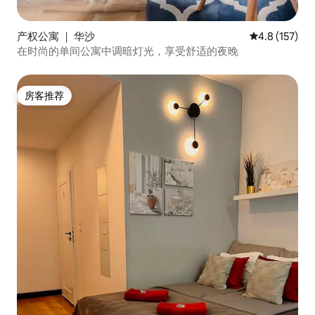
产权公寓 ｜ 华沙
平均评分 4.8
4.8 (157)
在时尚的单间公寓中调暗灯光，享受舒适的夜晚
房客推荐
房客推荐