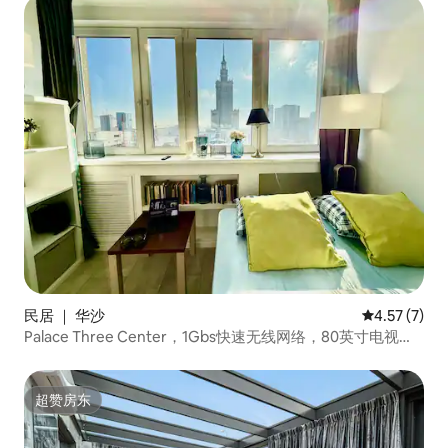
民居 ｜ 华沙
平均评分 4.5
4.57 (7)
Palace Three Center，1Gbs快速无线网络，80英寸电视，
Netflix HBO
超赞房东
超赞房东