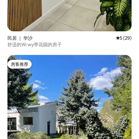
民居 ｜ 华沙
平均评分 5
5 (29)
舒适的W-wy带花园的房子
房客推荐
房客推荐