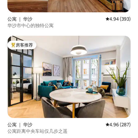
公寓 ｜ 华沙
平均评分 4.94
4.94 (393)
华沙市中心的独特公寓
房客推荐
热门「房客推荐」
公寓 ｜ 华沙
平均评分 4.96
4.96 (287)
公寓距离中央车站仅几步之遥