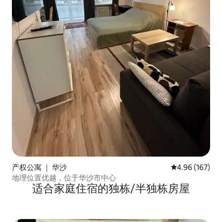
产权公寓 ｜ 华沙
平均评分 4.96
4.96 (167)
地理位置优越，位于华沙市中心
适合家庭住宿的独栋/半独栋房屋