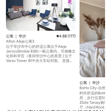
公寓 ｜ 华沙
平均评分 4.88 分（满分 5 分），共
4.88 (177)
Alton Aleje公寓3
位于华沙市中心的舒适公寓位于Aleje
Jerozolimskie 83的一栋公寓内，可俯瞰文
化和科学宫（夜间华沙中心的美景:) 位于
Varso Tower 和中央火车站对面。 直接进
入通往联排别墅入口的滑动楼梯！ 该地区
还有：地下购物通道（ Underground
Shopping Passage ） ，那里有许多精品店
和餐厅，然后是金色露台购物中心（
公寓 ｜ 华沙
Golden Terraces Shopping Center ）和
BoHo City-自
著名的硬石咖啡馆（ Hard Rock Cafe 带独
时尚舒适的BoHo
立卫生间的公寓
所，步行仅需5分
Złote Taras
厅（Hard Rock