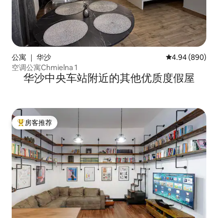
公寓 ｜ 华沙
平均评分 4.94 
4.94 (890)
空调公寓Chmielna 1
华沙中央车站附近的其他优质度假屋
房客推荐
热门「房客推荐」