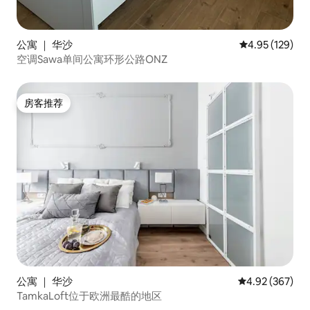
公寓 ｜ 华沙
平均评分 4.95
4.95 (129)
空调Sawa单间公寓环形公路ONZ
房客推荐
房客推荐
公寓 ｜ 华沙
平均评分 4.92
4.92 (367)
TamkaLoft位于欧洲最酷的地区