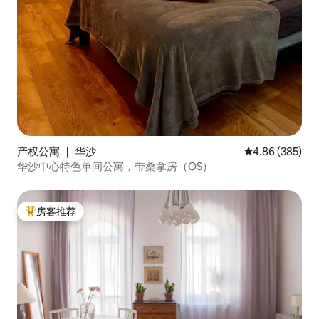
产权公寓 ｜ 华沙
平均评分 4.86
4.86 (385)
华沙中心特色单间公寓，带桑拿房（OS）
房客推荐
热门「房客推荐」