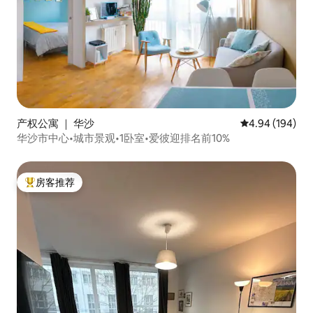
产权公寓 ｜ 华沙
平均评分 4.94
4.94 (194)
华沙市中心•城市景观•1卧室•爱彼迎排名前10%
房客推荐
热门「房客推荐」