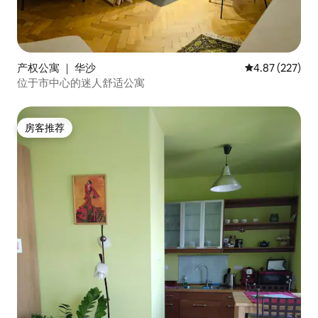
产权公寓 ｜ 华沙
平均评分 4.87
4.87 (227)
位于市中心的迷人舒适公寓
房客推荐
房客推荐