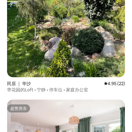
民居 ｜ 华沙
平均评分 4.9
4.95 (22)
带花园的Loft • 宁静 • 停车位 • 家庭办公室
超赞房东
超赞房东