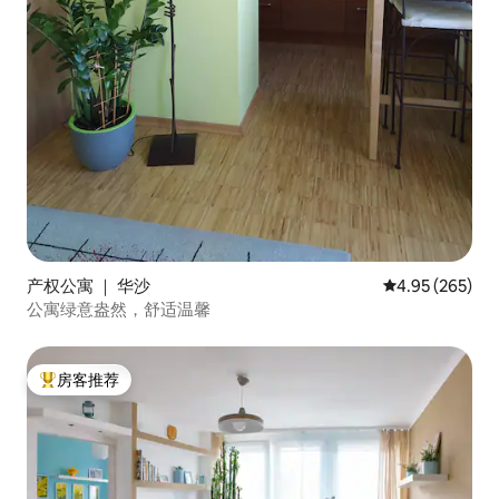
产权公寓 ｜ 华沙
平均评分 4.95
4.95 (265)
公寓绿意盎然，舒适温馨
房客推荐
热门「房客推荐」