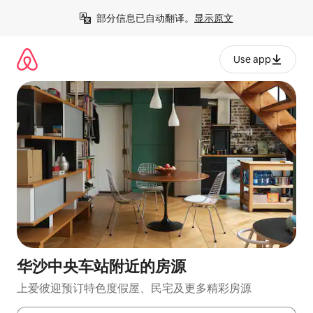
跳
部分信息已自动翻译。
显示原文
至
内
容
Use app
华沙中央车站附近的房源
上爱彼迎预订特色度假屋、民宅及更多精彩房源