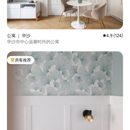
公寓 ｜ 华沙
平均评分 4.9
4.9 (124)
华沙市中心温馨时尚的公寓
房客推荐
热门「房客推荐」