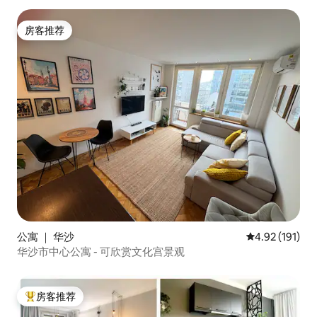
房客推荐
房客推荐
公寓 ｜ 华沙
平均评分 4.92
4.92 (191)
华沙市中心公寓 - 可欣赏文化宫景观
房客推荐
热门「房客推荐」