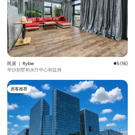
民居 ｜ Rybie
平均评分 5
5 (16)
华沙别墅和水疗中心和盐洞
房客推荐
房客推荐