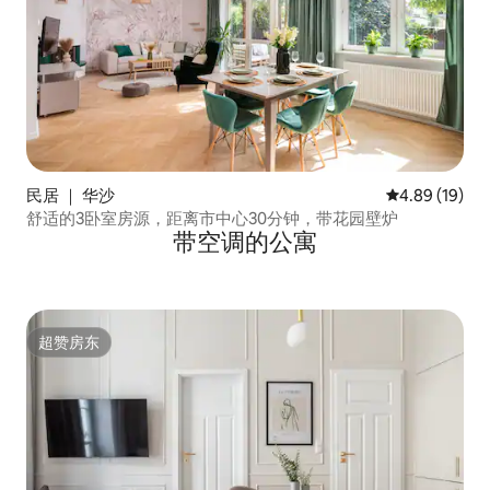
民居 ｜ 华沙
平均评分 4.8
4.89 (19)
舒适的3卧室房源，距离市中心30分钟，带花园壁炉
带空调的公寓
超赞房东
超赞房东