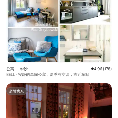
公寓 ｜ 华沙
平均评分 4.96
4.96 (178)
BELL - 安静的单间公寓，夏季有空调，靠近车站
超赞房东
超赞房东