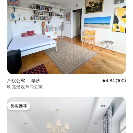
产权公寓 ｜ 华沙
平均评分 4.84
4.84 (100)
明亮景观单间公寓
房客推荐
房客推荐