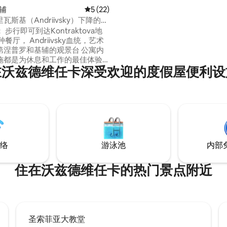
基辅
平均评分 5 分（满分 5 分），共 22 条评价
5 (22)
瓦斯基（Andriivsky）下降的丛
步行即可到达Kontraktova地
餐厅， Andriivsky血统，艺术
涅普罗和基辅的观景台 公寓内
施都是为休息和工作的最佳体验
在沃兹德维任卡深受欢迎的度假屋便利设
 -加上舒适的床 -很少有舒适的
拍照或阅读书籍 -工作空间，稳定
、电水
壶和冰箱 -浴室配有淋浴间、风扇和洗衣机
络
游泳池
内部
住在沃兹德维任卡的热门景点附近
圣索菲亚大教堂