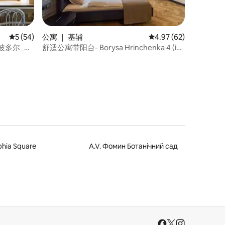
公寓 ｜ 基辅
平均评分 4.97 分（满分
4.97 (62)
平均评分 5 分（满分 5 分），共 54 条评价
5 (54)
舒适公寓带阳台- Borysa Hrinchenka 4 (id
心_波多尔_合
291)
phia Square
A.V. Фомин Ботанічний сад