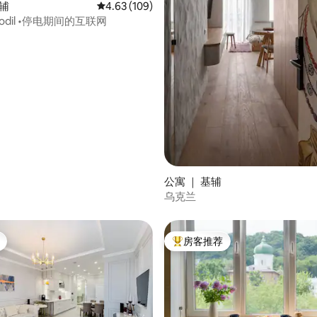
基辅
平均评分 4.63 分（满分 5 分），共 109 条评价
4.63 (109)
• Podil •停电期间的互联网
 5 分），共 34 条评价
公寓 ｜ 基辅
乌克兰
房客推荐
热门「房客推荐」