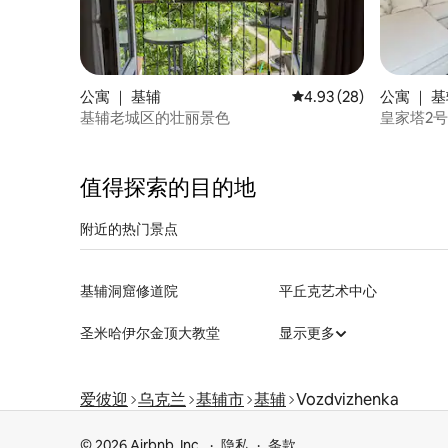
公寓 ｜ 基辅
平均评分 4.93 分（满分
4.93 (28)
公寓 ｜ 
基辅老城区的壮丽景色
皇家塔2
值得探索的目的地
附近的热门景点
基辅洞窟修道院
平丘克艺术中心
圣米哈伊尔金顶大教堂
显示更多
爱彼迎
乌克兰
基辅市
基辅
Vozdvizhenka
© 2026 Airbnb, Inc.
隐私
条款