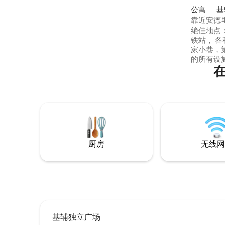
公寓 ｜ 
靠近安德里
林公寓
绝佳地点： 
铁站， 各种
家小巷，第
的所有设
而设计的：
休息区、
的网络连接 -厨房配有微波炉、炊具
厨房
无线网
基辅独立广场