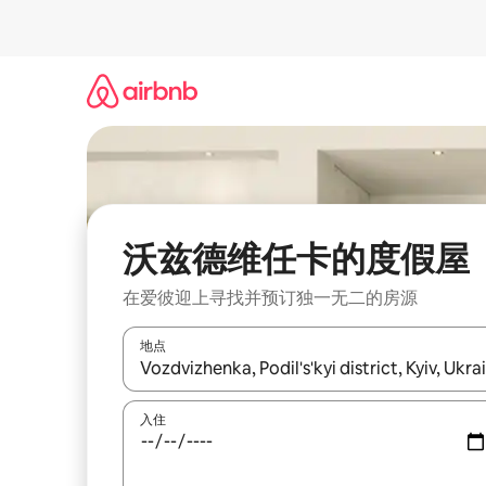
跳
至
内
容
沃兹德维任卡的度假屋
在爱彼迎上寻找并预订独一无二的房源
地点
如有搜索结果，请使用上下方向键查看，或通过点
入住