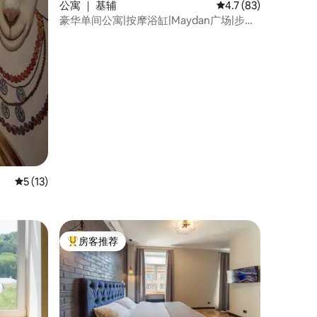
公寓 ｜ 基辅
平均评分 4.7 分（满分
4.7 (83)
豪华单间公寓|按摩浴缸|Maydan广场|步行
可达所有地方|ID 564
平均评分 5 分（满分 5 分），共 13 条评价
5 (13)
房客推荐
热门「房客推荐」