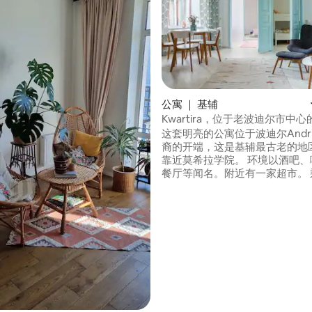
公寓 ｜ 基辅
5 分），共 113 条评价
Kwartira，位于老波迪尔市中
这套明亮的公寓位于波迪尔Andriyi
裔的开端，这是基辅最古老的地
靠近莫希拉学院。 环境以酒吧、
餐厅等闻名。附近有一家超市。 
前往沃洛多摩斯基公园（ Volodom
Park ）很方便，步行15分钟即
沙蒂克（ Khreshatyk ）。7
是家庭和情侣的理想住所。