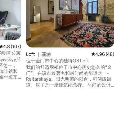
重要提示
停电。 位于基辅市中心步行即可抵达的高
档现代设
Desya
接Andri
这里是您
际酒店和
吧、城市
平均评分 4.8 分（满分 5 分），共 107 条评价
4.8 (107)
心的明亮公寓
Loft ｜ 基辅
平均评分 4.96 分（满分
4.96 (48)
vskyy后
位于金门市中心的独特G8 Loft
区之一，
我们的舒适阁楼位于市中心历史悠久的“金
咖啡馆和
门”。在该市最著名和最时尚的街道之一-
乘坐缆车
Reitarskaya。阳光明媚的阳台，可俯瞰街
orsky
道。房子是一座建筑纪念碑。 时尚的设计
可抵达赫雷
中有乌克兰民间艺术的装饰元素，为室内
5平方米的公寓
增添温暖。 墙壁高4米，南侧有大拱窗，让
您感到轻松自在。 现代化的厨房和生活所
需的一切。 令人愉悦的奖励-带玫瑰花园的
花园。