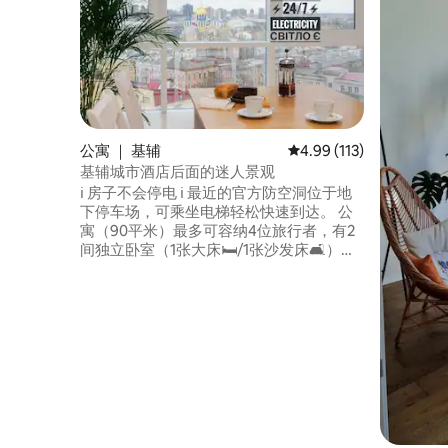
公寓 ｜ 基辅
平均评分 4.99 分（满分 
4.99 (113)
基辅城市酒店后面的迷人景观
ℹ️ 房子不会停电 ℹ️ 最近的官方防空洞位于地
下停车场，可乘坐电梯轻松快速到达。 公
寓（90平米）最多可容纳4位旅行者，有2
间独立卧室（1张大床🛏️/1张沙发床🛋️）、2
间设施齐全的主卫生间（淋浴🚿/浴缸
🛁）、1间客用卫生间、1间设施齐全的厨房
+用餐（客厅）区。 ▫️14楼（16层楼的大
楼）； ▫️两部电梯； ▫️房源内全天候安保； ▫️
自助入住，有保安/礼宾人员和智能门锁。