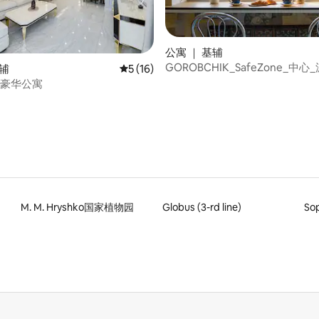
公寓 ｜ 基辅
GOROBCHIK_SafeZone_中
 5 分），共 28 条评价
基辅
平均评分 5 分（满分 5 分），共 16 条评价
5 (16)
同广场
号豪华公寓
M. M. Hryshko国家植物园
Globus (3-rd line)
So