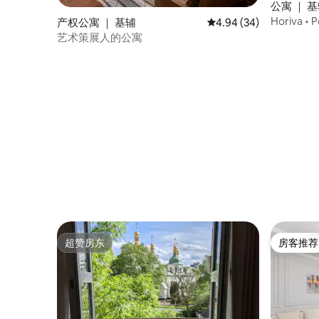
公寓 ｜ 
Horiva 
产权公寓 ｜ 基辅
平均评分 4.94 分（满分
4.94 (34)
艺术策展人的公寓
超赞房东
房客推荐
超赞房东
房客推荐