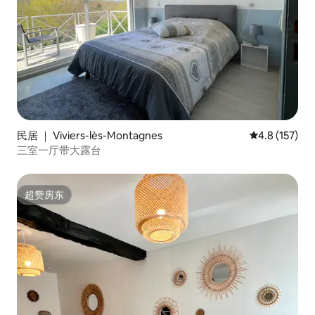
民居 ｜ Viviers-lès-Montagnes
平均评分 4.8
4.8 (157)
三室一厅带大露台
超赞房东
超赞房东