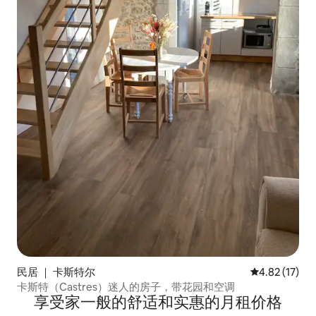
民居 ｜ 卡斯特尔
平均评分 4.8
4.82 (17)
卡斯特（Castres）迷人的房子，带花园和空调
享受家一般的舒适和实惠的月租价格