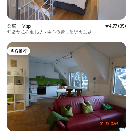
公寓 ｜ Visp
平均评分 4.7
4.77 (35)
舒适复式公寓 | 2人 • 中心位置，靠近火车站
房客推荐
房客推荐