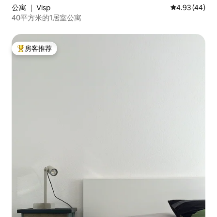
公寓 ｜ Visp
平均评分 4.9
4.93 (44)
40平方米的1居室公寓
房客推荐
热门「房客推荐」