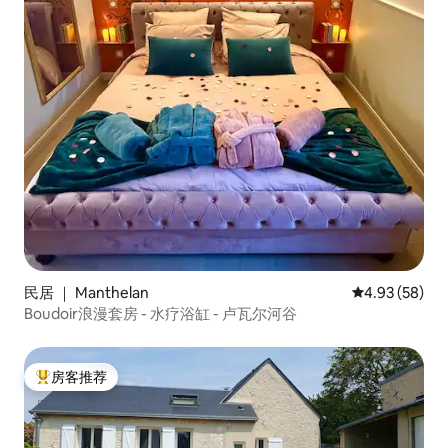
民居 ｜ Manthelan
平均评分 4.93
4.93 (58)
Boudoir浪漫套房 - 水疗浴缸 - 卢瓦尔河谷
房客推荐
热门「房客推荐」