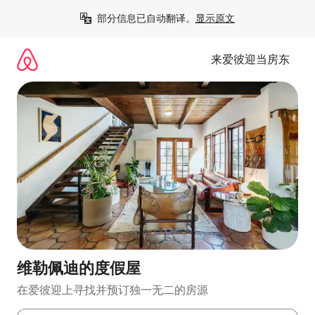
跳
部分信息已自动翻译。
显示原文
至
内
容
来爱彼迎当房东
维勒佩迪的度假屋
在爱彼迎上寻找并预订独一无二的房源