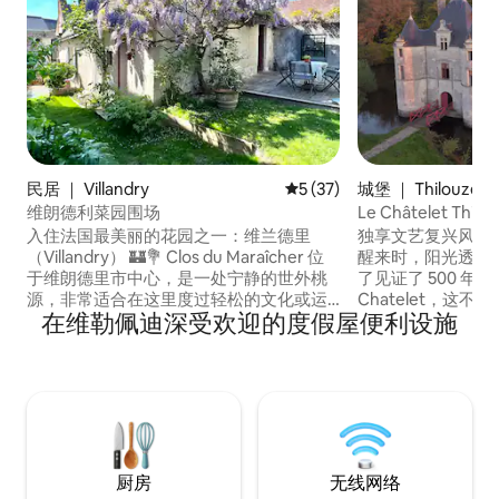
民居 ｜ Villandry
平均评分 5 分（满分 5 分），
5 (37)
城堡 ｜ Thilouze
维朗德利菜园围场
Le Châtelet Th
入住法国最美丽的花园之一：维兰德里
独享文艺复兴风格
（Villandry） 🏰💐 Clos du Maraîcher 位
醒来时，阳光透过
于维朗德里市中心，是一处宁静的世外桃
了见证了 500 年
源，非常适合在这里度过轻松的文化或运
Chatelet，这
在维勒佩迪深受欢迎的度假屋便利设施
动假期。 地理位置优越，非常适合游览该
我们的文艺复兴风
地区。 我们这栋装潢精美的“乡村时尚”房
谷中心，300 多
屋非常适合与亲朋好友一起度过浪漫的周
心照料，是家族管
末。 我们设计了Le Clos du Maraîcher，
订Le Chatele
让您感到「宾至如归」。 提供毛巾和床
房间，您还将独享
单。
厨房
无线网络