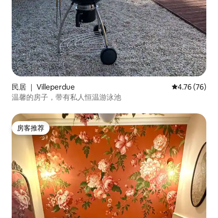
民居 ｜ Villeperdue
平均评分 4.7
4.76 (76)
温馨的房子，带有私人恒温游泳池
房客推荐
房客推荐