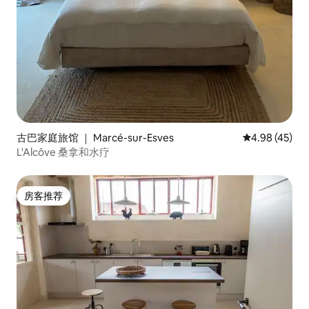
古巴家庭旅馆 ｜ Marcé-sur-Esves
平均评分 4.9
4.98 (45)
L'Alcôve 桑拿和水疗
房客推荐
房客推荐