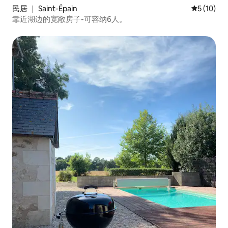
民居 ｜ Saint-Épain
平均评分 5
5 (10)
靠近湖边的宽敞房子-可容纳6人。