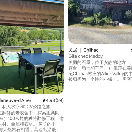
民居 ｜ Chilhac
5 分），共 231 条评价
Gîte chez Maddy
美丽的石屋，位于安静的地方 （ 2间卧室、
露台、场地和车库。） 坐落在美丽的中世
纪Chilhac村庄的Allier Valle
被归类为「个性的小镇」。 房客可以享受
村庄底部美丽的沙滩。 房源附近
童游乐场、网球场、篮球场和péta
我们距离被列为法国最美丽的村
eneuve-d'Allier
平均评分 4.93 分（满分 5 分），共 59 条评价
4.93 (59)
Lavoute-Chilhac村仅5分钟路
：私人水疗和2CV公路之旅
过翻修的老农舍中，探索距离阿
lier）100米处的独特翻修工程，这
木材、金属和石材。 房子的中
房与天然岩石相通，营造出温暖、