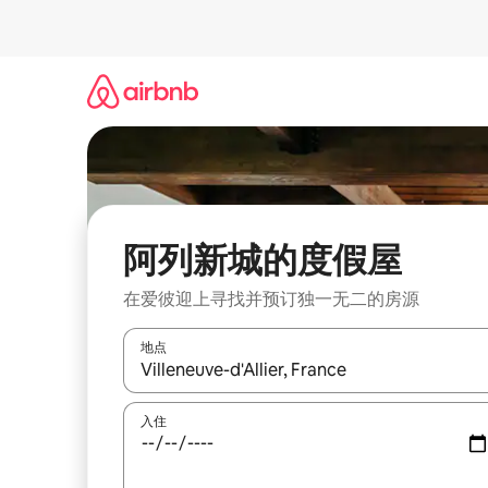
跳
至
内
容
阿列新城的度假屋
在爱彼迎上寻找并预订独一无二的房源
地点
如有搜索结果，请使用上下方向键查看，或通过点
入住