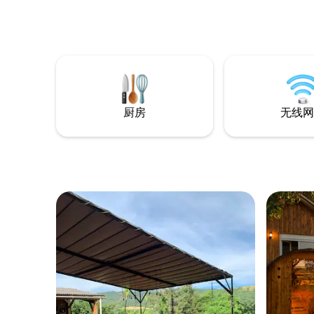
充满矿物
可以享受
然、河流以
de St 
床宿舍中重温童
受打扰！
厨房
无线网