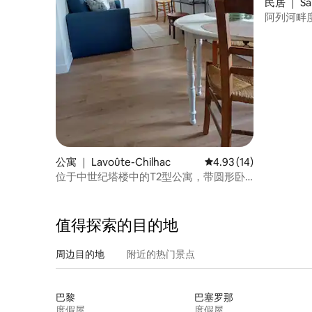
民居 ｜ Sain
阿列河畔
公寓 ｜ Lavoûte-Chilhac
平均评分 4.93 分（满分
4.93 (14)
位于中世纪塔楼中的T2型公寓，带圆形卧
室
值得探索的目的地
周边目的地
附近的热门景点
巴黎
巴塞罗那
度假屋
度假屋