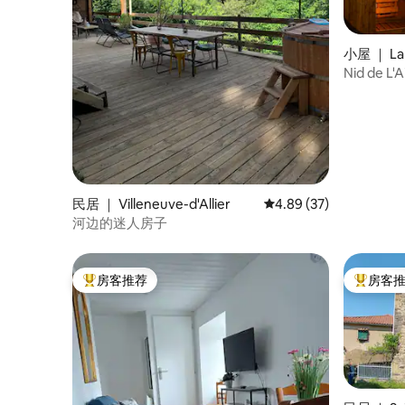
小屋 ｜ La
Nid de
民居 ｜ Villeneuve-d'Allier
平均评分 4.89 分（满分
4.89 (37)
河边的迷人房子
房客推荐
房客
热门「房客推荐」
热门「房