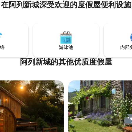
在阿列新城深受欢迎的度假屋便利设施
气息的氛围 在水边漫步之后，您
私人按摩浴缸，同时欣赏到大自
及圣伊尔皮兹城堡（Château
Ilpize）的美景。 晚上，在舒适的 4
年美好时光 保证安静，不
络
游泳池
内部
阿列新城的其他优质度假屋