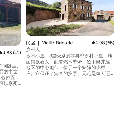
🌿 探索
中心的全
红外线桑
质的 2
间（配备
和日式旅
国情调的
松身心，
民居 ｜ Vieille-Brioude
平均评分 4.98 分（满分
4.98 (65)
这些都在
乡村人
平均评分 4.88 分（满分 5 分），共 42 条评价
4.88 (42)
乡村小屋，3星级别的非典型乡村小屋，地
面铺设石头，配有燃木壁炉，位于奥弗涅
地区的中心地带，位于一个安静的小村
庄。它保证了完全的换景。无论是家人还
y的中心位置，
是朋友，这里的120平方米的空间都是为了
给您提供一个愉快舒适的住宿体验而设计
有一个儿
的。您会感觉就像在家里一样！靠近河
nque。
流，有很多活动可以做：皮划艇、漂流、
庄之一的
钓鱼、海滩，还有徒步旅行、山地自行
程。
车、摩托车…… 欢迎携带宠物