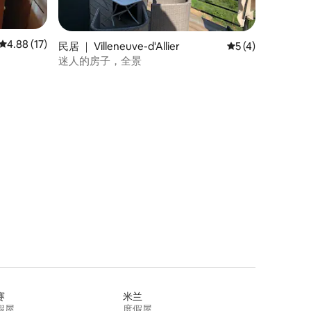
平均评分 4.88 分（满分 5 分），共 17 条评价
4.88 (17)
民居 ｜ Villeneuve-d'Allier
平均评分 5 分（满
5 (4)
迷人的房子，全景
赛
米兰
假屋
度假屋