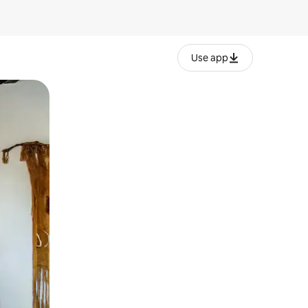
Use app