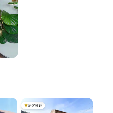
公寓 ｜ 勒
房客推荐
房客
热门「房客推荐」
热门「
日本之旅 