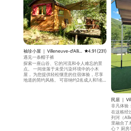
袖珍小屋 ｜ Villeneuve-d'Allie
平均评分 4.91 分（满分 
4.91 (231)
r
遇见一条帽子裤
探索一座山谷、它的河流和令人难忘的景
点。 一间坐落于未受污染环境中的小木
屋， 为您提供轻松惬意的住宿体验，尽享
地道的简约风格。 可容纳约2名成人和1名
儿童入住。 这里配备露台、淋浴间、堆肥
式马桶和小型室外厨房区域，仍然是让您
尽情享受幸福时光的好去处。 - GR 470 徒
民居 ｜ Vill
步道（Compostelle）。 - 圣罗贝尔小路。
非凡体验
La Caboulotte 前面有路标
在这栋经
列河（Al
里融合了
心？ 厨