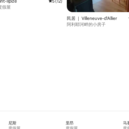
t-Ilpize
平均评分 5 分（满分 5 分），共 12 条评价
5 (12)
度假屋
民居 ｜ Villeneuve-d'Allier
阿利耶河畔的小房子
 5 分），共 14 条评价
尼斯
里昂
马
度假屋
度假屋
度