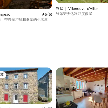
别墅 ｜ Villeneuve-d'Allier
维尔诺夫达利耶度假屋
ngeac
平均评分 5 分（满分 5 分），共 6 条评价
5 (6)
 L'Air | 带按摩浴缸和桑拿的小木屋
 5 分），共 37 条评价
推荐
客推荐」