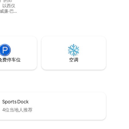
x）的郊
e）以西仅
威廉·巴特
家园，比威斯
、升级改
的历史致
免费停车位
空调
Sports Dock
4位当地人推荐