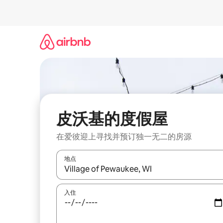
跳
至
内
容
皮沃基的度假屋
在爱彼迎上寻找并预订独一无二的房源
地点
如有搜索结果，请使用上下方向键查看，或通过点
入住