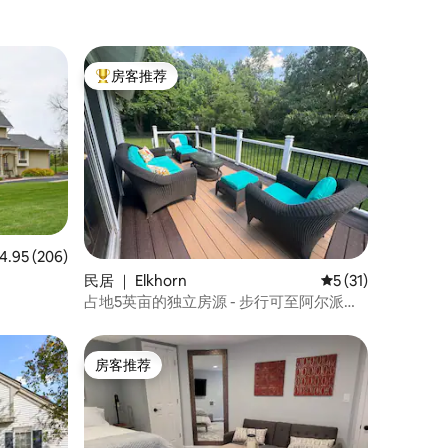
房客推荐
热门「房客推荐」
均评分 4.95 分（满分 5 分），共 206 条评价
4.95 (206)
民居 ｜ Elkhorn
平均评分 5 分（满分
5 (31)
占地5英亩的独立房源 - 步行可至阿尔派恩
谷
房客推荐
房客推荐