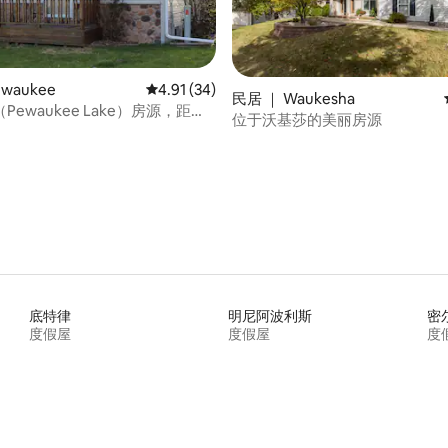
waukee
平均评分 4.91 分（满分 5 分），共 34 条评价
4.91 (34)
5 分），共 38 条评价
民居 ｜ Waukesha
Pewaukee Lake）房源，距离
位于沃基莎的美丽房源
厅仅几步之遥！
底特律
明尼阿波利斯
密
度假屋
度假屋
度