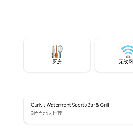
水疗中心，在工作日提供按摩和面部护
理。 与Lisa预约水疗。 入住时间为下午
3:30。2 间配备标准双人床和电热床的卧
室，1 间带雨淋花洒的卫生间和 1 间带电壁
炉的客厅，厨房设施齐全。 日光房全年提
供热水浴缸。附近有徒步旅行、船只租赁
和越野滑雪。
厨房
无线网
Curly's Waterfront Sports Bar & Grill
9位当地人推荐