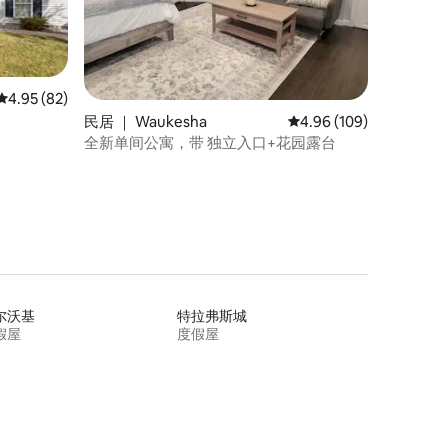
平均评分 4.95 分（满分 5 分），共 82 条评价
4.95 (82)
民居 ｜ Waukesha
平均评分 4.96 分（满分 
4.96 (109)
全新单间公寓，带 独立入口+花园露台
尔沃基
特拉弗斯城
假屋
度假屋