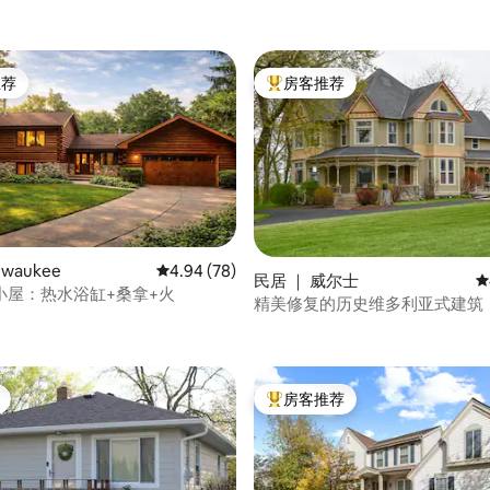
推荐
房客推荐
客推荐」
热门「房客推荐」
waukee
平均评分 4.94 分（满分 5 分），共 78 条评价
4.94 (78)
民居 ｜ 威尔士
平
 5 分），共 28 条评价
小屋：热水浴缸+桑拿+火
精美修复的历史维多利亚式建筑
房客推荐
热门「房客推荐」