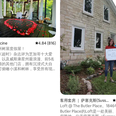
cine
平均评分 4.84 分（满分 5 分），共 816 条评价
4.84 (816)
州树屋度假屋！
《超时》杂志评为芝加哥十大爱
，以及威斯康星州最浪漫、前5名
源的其他门店，拥有沉浸式大自
可俯瞰小溪和树林，享受所有现
己身处森林中
里，可以放下电子产品，好好休
醒来时可以听到鸟鸣，仿佛住在
 5 分），共 3 条评价
离密歇根湖和市中心 3 英里。如
，可以免费提供印度茶！ 快来
守的秘密房源留下终生难忘的回
客用套房 ｜ 萨塞克斯(Susse
平
接受当地人预订。
x)
Loft @ The Butler Place。18
园。
Butler Place的Loft是一处美