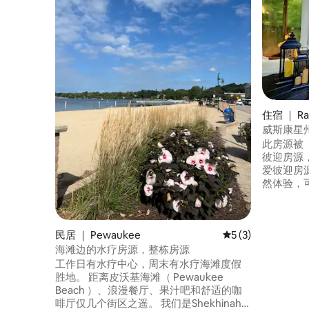
住宿 ｜ Ra
威斯康星
此房源被
彼迎房源
爱彼迎房
然体验，
代舒适设施。 想象一下，自
的小木屋
息充电，
民居 ｜ Pewaukee
平均评分 5 分（满分
5 (3)
树屋里！距
果我们在家
海滩边的水疗房源，整栋房源
拉辛最保
工作日有水疗中心，周末有水疗海滩度假
忆吧。不
胜地。 距离皮沃基海滩（ Pewaukee
Beach ）、浪漫餐厅、果汁吧和舒适的咖
啡厅仅几个街区之遥。 我们是Shekhinah