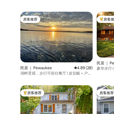
房客推荐
房客
房客推荐
热门「房
民居 ｜ Pe
民居 ｜ Pewaukee
平均评分 4.89 分（满分
4.89 (28)
豪华水疗
湖畔景观，步行可前往餐厅 | 皮划艇 + 户外
火台
房客推荐
房客推荐
热门「房客推荐」
房客推荐