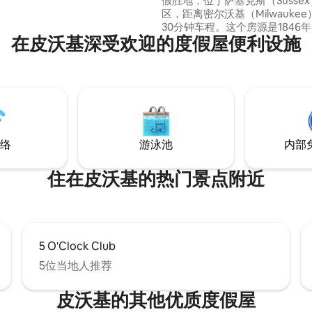
假胜地，位于萨塞克斯（Susse
区，距离密尔沃基（Milwauke
30分钟车程。这个房源是1846年
在皮沃基深受欢迎的度假屋便利设施
勒（William Butler）家族的
康星州还要古老！ 2019年对Loft的改造采
用了精致的农舍风格，并在家具
造的部分和美丽的环境中向房源
敬。 「破碎变成祝福」既告诉也吸引了所
有人。
络
游泳池
内部
住在皮沃基的热门景点附近
5 O'Clock Club
5位当地人推荐
皮沃基的其他优质度假屋