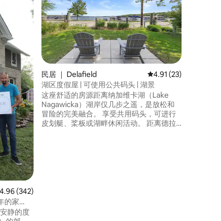
台
这间由设
湖，让您
距离海滩
遥，可欣
加热地板
沃基（P
居之所，
安静的度假。 本房源为另一
民居 ｜ Delafield
平均评分 4.91 分（满分
4.91 (23)
一部分，
湖区度假屋 | 可使用公共码头 | 湖景
用墙壁空
这座舒适的房源距离纳加维卡湖（Lake
体验。
Nagawicka）湖岸仅几步之遥，是放松和
冒险的完美融合。 享受共用码头，可进行
皮划艇、桨板或湖畔休闲活动。 距离德拉
菲尔德市中心和无尽的活动仅几分钟路
程。 从我们首选的船舶合作伙伴租赁，或
自带船舶，可提供最低费用的船舶滑道。
非常适合情侣/夫妻/小家庭。 无论您是想
放松身心、探索还是在水边留下难忘的回
忆，这个迷人的度假胜地都能满足您的需
求。
均评分 4.96 分（满分 5 分），共 342 条评价
4.96 (342)
46年的家
丽、安静的度