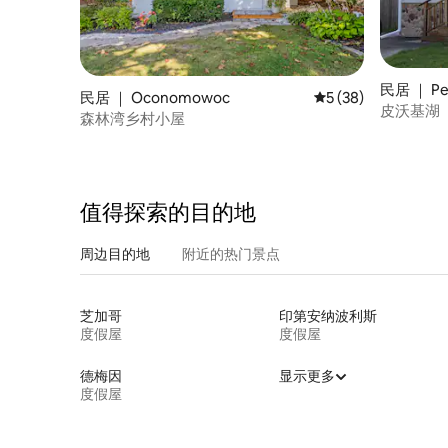
民居 ｜ Pe
民居 ｜ Oconomowoc
平均评分 5 分（满分 
5 (38)
皮沃基湖（
森林湾乡村小屋
水边和餐
值得探索的目的地
周边目的地
附近的热门景点
芝加哥
印第安纳波利斯
度假屋
度假屋
德梅因
显示更多
度假屋