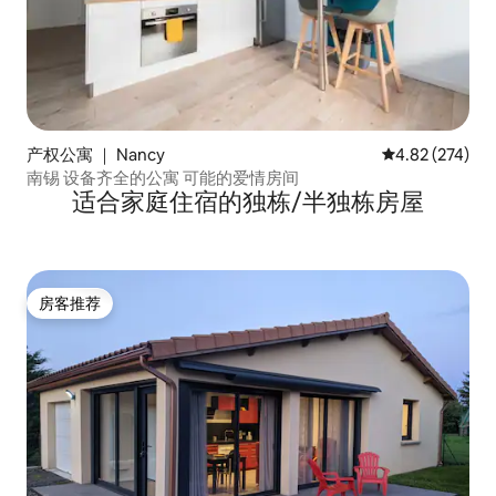
产权公寓 ｜ Nancy
平均评分 4.82
4.82 (274)
南锡 设备齐全的公寓 可能的爱情房间
适合家庭住宿的独栋/半独栋房屋
房客推荐
房客推荐