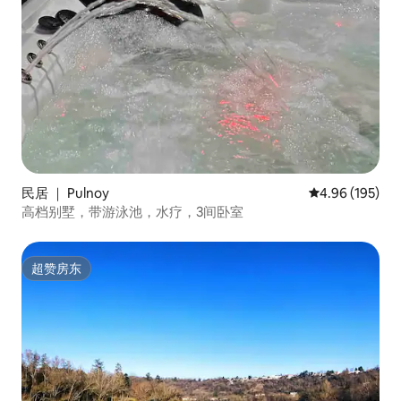
民居 ｜ Pulnoy
平均评分 4.96
4.96 (195)
高档别墅，带游泳池，水疗，3间卧室
超赞房东
超赞房东