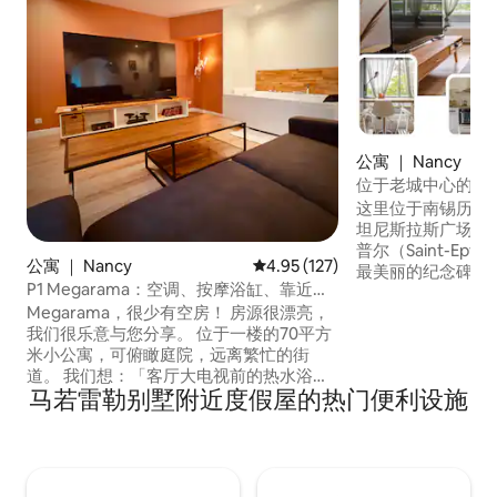
公寓 ｜ Nancy
位于老城中心的宁
这里位于南锡历史
坦尼斯拉斯广场（Plac
普尔（Saint-Ep
公寓 ｜ Nancy
平均评分 4.95 分（满分 5 分），共
4.95 (127)
最美丽的纪念碑仅
P1 Megarama：空调、按摩浴缸、靠近火
树木繁茂的庭院，
车站，身份证件核验！
Megarama，很少有空房！ 房源很漂亮，
一分钟即可抵达餐
我们很乐意与您分享。 位于一楼的70平方
房门出去即可探索
米小公寓，可俯瞰庭院，远离繁忙的街
心。 步行12分钟
道。 我们想：「客厅大电视前的热水浴
合情侣或商务差旅
马若雷勒别墅附近度假屋的热门便利设施
缸，那太棒了！」我们做到了……但在小型
电影院前，对角线2.5米。 柔和、简单、无
闪光的氛围，有多彩的灯光和猴子🙊。 在
城里，所以是付费停车位。 没有私人停车
场。 步行10分钟即可抵达火车站和市中