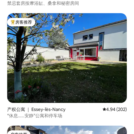
禁忌套房按摩浴缸、桑拿和秘密房间
房客推荐
热门「房客推荐」
产权公寓 ｜ Essey-lès-Nancy
平均评分 4.94
4.94 (202)
“休息……安静”公寓和停车场