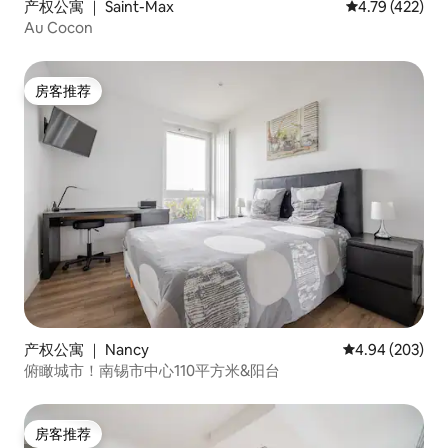
产权公寓 ｜ Saint-Max
平均评分 4.79
4.79 (422)
Au Cocon
房客推荐
房客推荐
产权公寓 ｜ Nancy
平均评分 4.94
4.94 (203)
俯瞰城市！南锡市中心110平方米&阳台
房客推荐
房客推荐