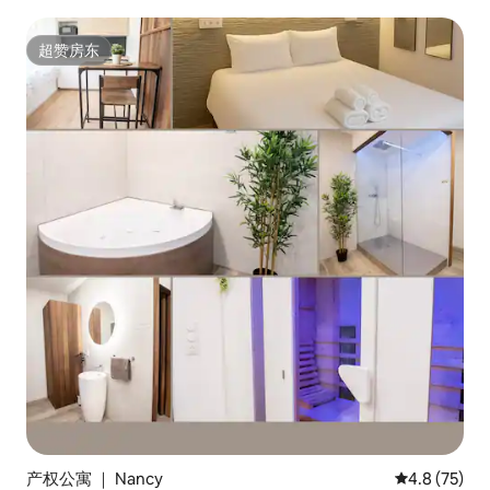
超赞房东
超赞房东
产权公寓 ｜ Nancy
平均评分 4.8
4.8 (75)