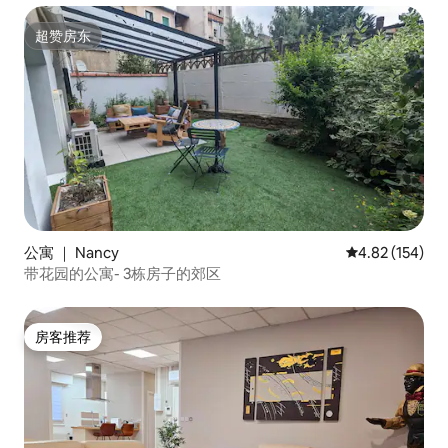
超赞房东
超赞房东
公寓 ｜ Nancy
平均评分 4.82
4.82 (154)
带花园的公寓- 3栋房子的郊区
房客推荐
房客推荐