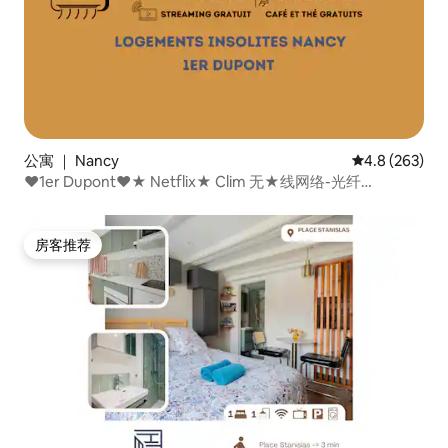
公寓 ｜ Nancy
平均评分 4.8 
4.8 (263)
♥1er Dupont♥★ Netflix★ Clim 无★线网络-光纤
★OscarNewHome★
房客推荐
房客推荐