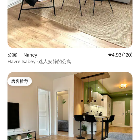
公寓 ｜ Nancy
平均评分 4.93
4.93 (120)
Havre Isabey -迷人安静的公寓
房客推荐
房客推荐