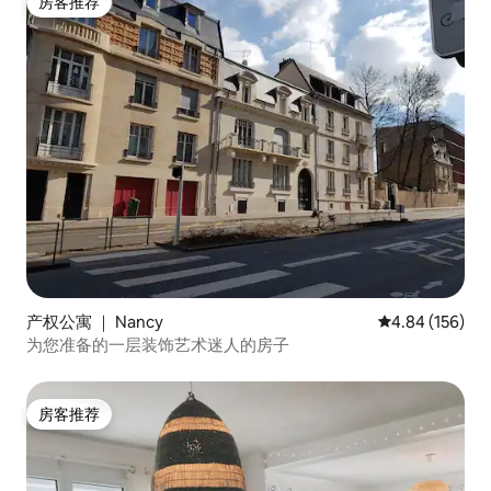
房客推荐
房客推荐
产权公寓 ｜ Nancy
平均评分 4.84
4.84 (156)
为您准备的一层装饰艺术迷人的房子
房客推荐
房客推荐