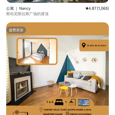
公寓 ｜ Nancy
平均评分 4.87 分
4.87 (1,065)
斯坦尼斯拉斯广场的屋顶
超赞房东
超赞房东