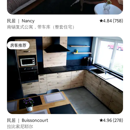
民居 ｜ Nancy
平均评分 4.84
4.84 (758)
南锡复式公寓，带车库（整套住宅）
房客推荐
房客推荐
民居 ｜ Buissoncourt
平均评分 4.96
4.96 (278)
拉比索尼耶尔