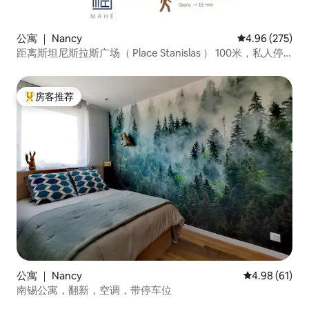
公寓 ｜ Nancy
平均评分 4.96
4.96 (275)
距离斯坦尼斯拉斯广场（ Place Stanislas ） 100米，私人停
车场
房客推荐
热门「房客推荐」
公寓 ｜ Nancy
平均评分 4.9
4.98 (61)
南锡公寓，翻新，空调，带停车位