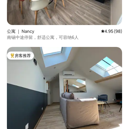
公寓 ｜ Nancy
平均评分 4.95
4.95 (98)
南锡中途停留，舒适公寓，可容纳6人
房客推荐
热门「房客推荐」