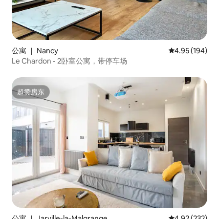
公寓 ｜ Nancy
平均评分 4.95
4.95 (194)
Le Chardon - 2卧室公寓，带停车场
超赞房东
超赞房东
公寓 ｜ Jarville-la-Malgrange
平均评分 4.92
4.92 (232)