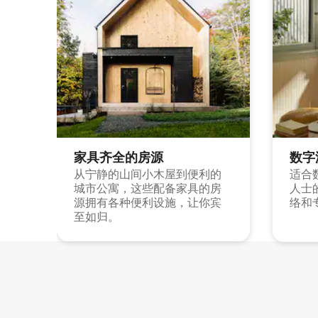
家具齐全的房源
数字
从宁静的山间小木屋到便利的
适合
城市公寓，这些配备家具的房
人士
源拥有各种便利设施，让你宾
络和
至如归。