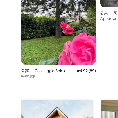
公寓 ｜ 
Apparta
和水疗中
公寓 ｜ Casaleggio Boiro
平均评分 4.92 分（满分
4.92 (89)
松树寓所