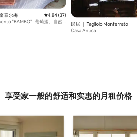
阿奎泰尔梅
平均评分 4.84 分（满分 5 分），共 37 条评价
4.84 (37)
mento "BAMBO" -葡萄酒、自然
民居 ｜ Tagliolo Monferrato
心
Casa Antica
 5 分），共 89 条评价
享受家一般的舒适和实惠的月租价格