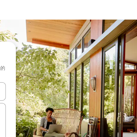
般的
击或滑动手势浏览。