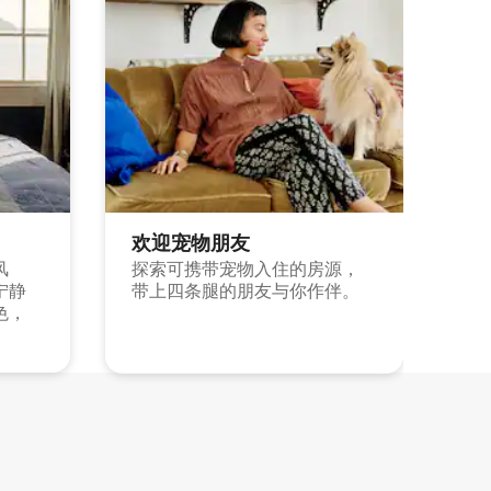
欢迎宠物朋友
风
探索可携带宠物入住的房源，
宁静
带上四条腿的朋友与你作伴。
色，