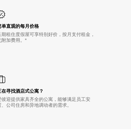
简单直观的每月价格
长期租住度假屋可享特别好价，按月支付租金，
无附加费用。*
正在寻找酒店式公寓？
爱彼迎提供家具齐全的公寓，能够满足员工安
置、公司住房和异地调动者的需求。