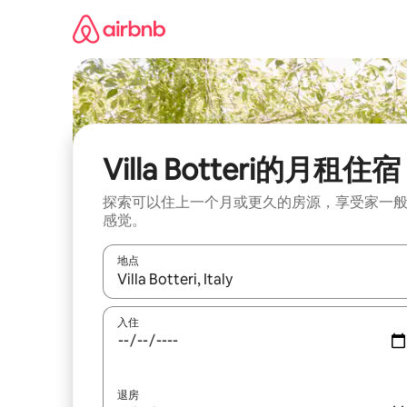
跳
至
内
容
Villa Botteri的月租住宿
探索可以住上一个月或更久的房源，享受家一
感觉。
地点
如有搜索结果，请使用上下方向键查看，或通过点
入住
退房