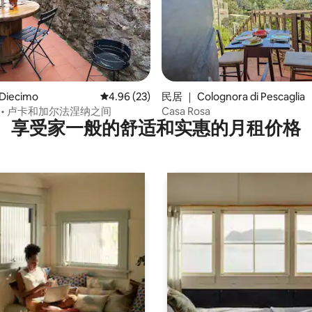
5 分），共 120 条评价
iecimo
平均评分 4.96 分（满分 5 分），共 23 条评价
4.96 (23)
民居 ｜ Colognora di Pescaglia
tina • 卢卡和加尔法涅纳之间
Casa Rosa
享受家一般的舒适和实惠的月租价格