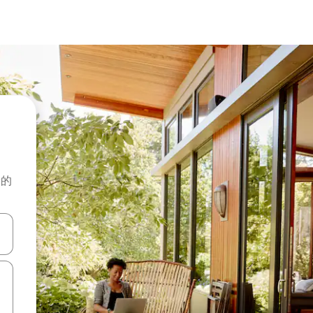
般的
击或滑动手势浏览。