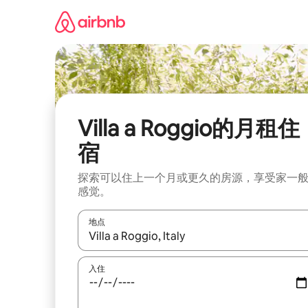
跳
至
内
容
Villa a Roggio的月租住
宿
探索可以住上一个月或更久的房源，享受家一
感觉。
地点
如有搜索结果，请使用上下方向键查看，或通过点
入住