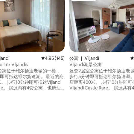
5 分），共 23 条评价
jandi
平均评分 4.95 分（满分 5 分），共 145 条评价
4.95 (145)
公寓 ｜ Viljandi
平
korter Viljandis
Viljandi湖景公寓
公寓位于维尔扬迪老城的一楼，
这套2居室公寓位于维尔扬迪老
钟即可抵达维尔扬迪湖。 最近的商
步行5分钟即可抵达维尔扬迪湖。
。 步行10分钟即可抵达Viljandi
店距离400米。 步行10分钟即可
4套公寓，也请注
Viljandi Castle Rare。 房源共有4套公寓，
扰邻居。 房子后面有一个花园、
请注意不要打扰邻居。 房子后面
角和一个共用的休息角。 公寓可
烧烤角和休息角，这些都是共用的。
房客。 院子里没有停车位，最近的
可供3位房客入住（1张折叠床）。 在院
山”街（距离房子150米）或维尔
里停车，无需额外费用。 欢迎携带家养动
50米）的停车场。 公寓就在街
物入住。