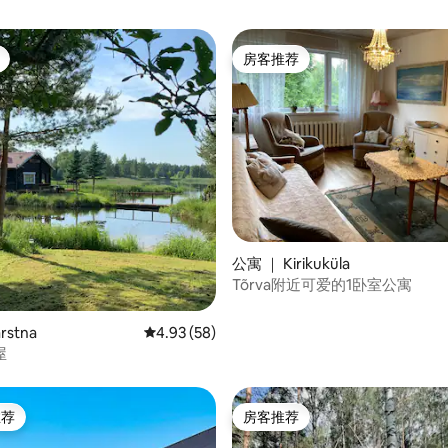
房客推荐
房客推荐
分 5 分），共 5 条评价
公寓 ｜ Kirikuküla
Tõrva附近可爱的1卧室公寓
rstna
平均评分 4.93 分（满分 5 分），共 58 条评价
4.93 (58)
屋
推荐
房客推荐
客推荐」
房客推荐