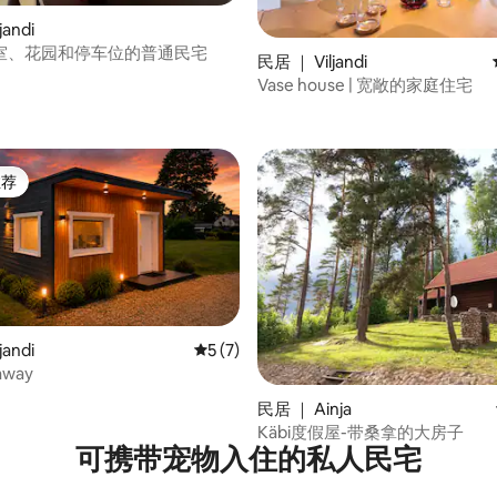
jandi
室、花园和停车位的普通民宅
民居 ｜ Viljandi
Vase house | 宽敞的家庭住宅
推荐
客推荐」
 5 分），共 35 条评价
jandi
平均评分 5 分（满分 5 分），共 7 条评价
5 (7)
away
民居 ｜ Ainja
Käbi度假屋-带桑拿的大房子
可携带宠物入住的私人民宅