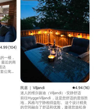
老城区带
位于老城
舒适的家居体验。 
人床和一
室。 设备齐全的厨房，供您自行烹饪餐
点，提供咖啡机。 
那里放松身心
餐厅、咖啡馆
越，适合
堡遗址和
均评分 4.99 分（满分 5 分），共 104 条评价
4.99 (104)
城的一楼，
 最近的商
抵达
是花园、
 公寓
子
民居 ｜ Viljandi
平均评分 4.94 分（满分
4.94 (16)
迷人的维尔扬迪（Viljandi）-安静舒适
前往HyggeViljandi ，这是您舒适的度假胜
地，风格与宁静相得益彰。 这个设计精美
的空间融合了舒适和优雅，邀请您放松身