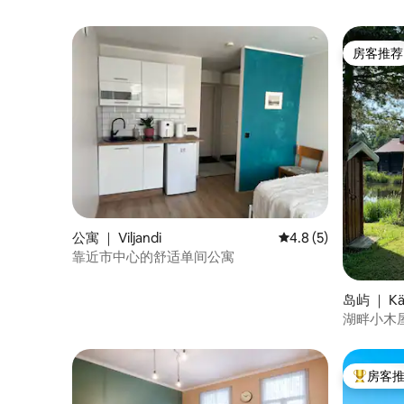
房客推荐
房客推荐
公寓 ｜ Viljandi
平均评分 4.8 分（满
4.8 (5)
靠近市中心的舒适单间公寓
岛屿 ｜ Kä
湖畔小木
房客
热门「房