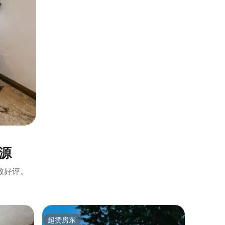
源
致好评。
公寓 ｜ Vil
超赞房东
房客
超赞房东
热门「