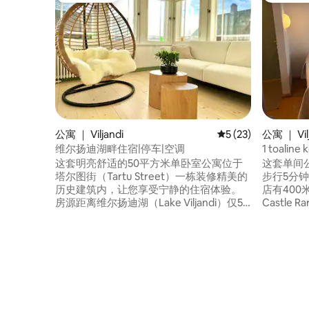
公寓 ｜ Viljandi
平均评分 5 分（满分 
5 (23)
公寓 ｜ Vil
维尔扬迪湖畔住宿|停车|空调
1 toaline 
这套明亮舒适的50平方米单卧室公寓位于
这套单间
塔尔图街（Tartu Street）一栋装修精美的
步行5分
历史建筑内，让您享受宁静的住宿体验。
店有400米
房源距离维尔扬迪湖（Lake Viljandi）仅5
Castle Rare。 房源内有
分钟步行路程，靠近大自然、文化和当地
意不要打
咖啡馆，是您放松身心的好去处。 公寓设
一个烧烤
有一间宽敞的卧室，配备180厘米宽的床，
容纳2位
还有一个舒适的起居区和设备齐全的厨
停车位是“
房，非常适合烹饪。 现代化的卫生间内设
扬迪湖（2
有步入式淋浴间和所有必备设施，让您住
边。
宿舒适。