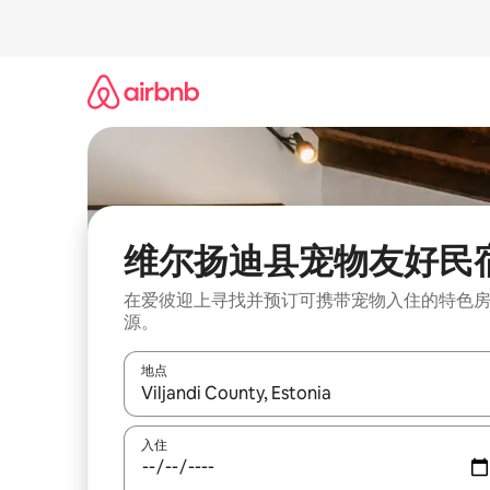
跳
至
内
容
维尔扬迪县宠物友好民
在爱彼迎上寻找并预订可携带宠物入住的特色
源。
地点
如有搜索结果，请使用上下方向键查看，或通过点
入住