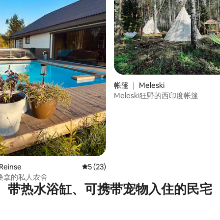
 5 分），共 3 条评价
帐篷 ｜ Meleski
Meleski狂野的西印度帐篷
einse
平均评分 5 分（满分 5 分），共 23 条评价
5 (23)
桑拿的私人农舍
带热水浴缸、可携带宠物入住的民宅