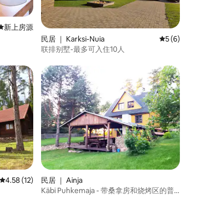
新房源
新上房源
民居 ｜ Karksi-Nuia
平均评分 5 分（满
5 (6)
联排别墅-最多可入住10人
平均评分 4.58 分（满分 5 分），共 12 条评价
4.58 (12)
民居 ｜ Ainja
Käbi Puhkemaja - 带桑拿房和烧烤区的普
通民宅