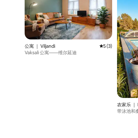
公寓 ｜ Viljandi
平均评分 5 分（满分
5 (3)
Vaksali 公寓——维尔延迪
农家乐 ｜ R
带泳池和