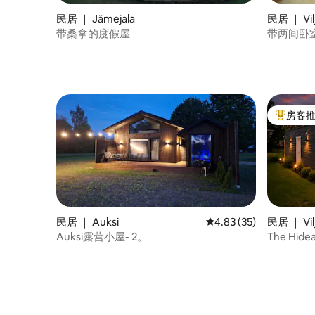
民居 ｜ Jämejala
民居 ｜ Vil
带桑拿的度假屋
带两间卧
房客
热门「房
民居 ｜ Auksi
平均评分 4.83 分（满分
4.83 (35)
民居 ｜ Vil
Auksi露营小屋- 2。
The Hide