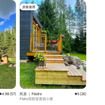
房客推荐
房客推荐
平均评分 4.98 分（满分 5 分），共 57 条评价
4.98 (57)
民居 ｜ Päidre
平均评分 5 分（满分
5 (26)
Päike双卧室度假小屋