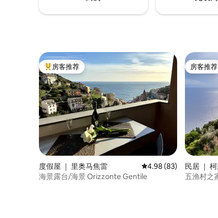
房客推荐
房客推荐
热门「房客推荐」
房客推荐
度假屋 ｜ 里奥马焦雷
平均评分 4.98 分（满分
4.98 (83)
民居 ｜ 
海景露台/海景 Orizzonte Gentile
五渔村之家