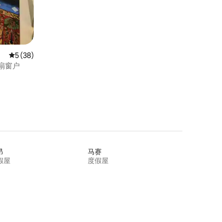
平均评分 5 分（满分 5 分），共 38 条评价
5 (38)
的3扇窗户
昂
马赛
假屋
度假屋