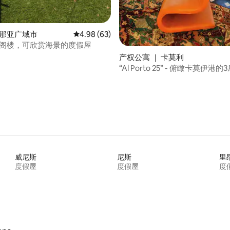
热那亚广域市
平均评分 4.98 分（满分 5 分），共 63 条评价
4.98 (63)
ri的阁楼，可欣赏海景的度假屋
产权公寓 ｜ 卡莫利
“Al Porto 25” - 俯瞰卡莫伊港
威尼斯
尼斯
里
度假屋
度假屋
度