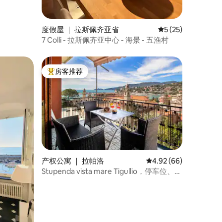
度假屋 ｜ 拉斯佩齐亚省
平均评分 5 分（满分
5 (25)
7 Colli - 拉斯佩齐亚中心 - 海景 - 五渔村
房客推荐
热门「房客推荐」
产权公寓 ｜ 拉帕洛
平均评分 4.92 分（满分
4.92 (66)
Stupenda vista mare Tigullio，停车位、空
调、无线网络