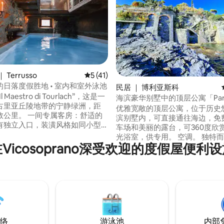
Terrusso
平均评分 5 分（满分 5 分），共 41 条评价
5 (41)
日落度假胜地 • 室内和室外泳池
 5 分），共 85 条评价
民居 ｜ 博利亚斯科
 Maestro di Tourlach”，这是一
海滨豪华别墅中的顶层公寓「Para
古里亚丘陵地带的宁静绿洲，距
优雅宽敞的顶层公寓，位于历史
数公里。 一间专属客房：舒适的
滨别墅内，可直接通往海边，免
有独立入口，装潢风格如同小型
车场和美丽的露台，可360度欣
。 房源设有独立卫生间、带壁炉
光浴室，供专用。 空调。 独特
和设备齐全的厨房，均供房客专
Vicosoprano深受欢迎的度假屋便利
决方案。 步行5分钟即可抵达火
 带加热功能的室内泳池和室外泳
（Cinque Terre、Santa
日光躺椅，仅供房客使用。 隐
Margherita/Portofino、Camo
环境和宁静得到保障。 应要求提
连接）。 花园里有2个停车位：
厨师烹饪的浪漫晚餐以及绘画和
宝贵舒适！ 在私人悬崖上直达海边。 步行
验。
即可前往餐厅和商店。
络
游泳池
内部