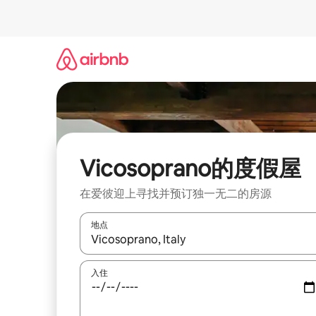
跳
至
内
容
Vicosoprano的度假屋
在爱彼迎上寻找并预订独一无二的房源
地点
如有搜索结果，请使用上下方向键查看，或通过点
入住