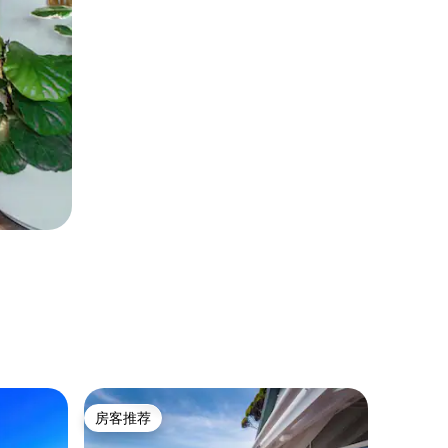
民居 ｜ 
房客推荐
房客
房客推荐
热门「
艾玛之家（