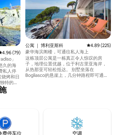
私人花园
010067
屋。安布
两人或带孩子的
位。壮丽
可俯瞰菲诺
按摩浴缸，淡季
间带加大
淋浴的浴
公寓 ｜ 博利亚斯科
平均评分 4.89 分（满分 
4.89 (225)
瞰另一个
豪华海滨阁楼，可通往私人海上
平均评分 4.96 分（满分 5 分），共 79 条评价
4.96 (79)
这栋顶层公寓是一栋真正令人惊叹的房
diso」
子，地理位置优越，位于利古里亚海岸，
悠久的海
从热那亚可轻松抵达。 别墅坐落在
费私人停
Bogliasco的悬崖上，几分钟路程即可通往
赏烧烤和日
海边，公共交通极佳。 配备定制厨房、配
而独特的解
备Netflix的三星电视、豪华床和沙发，是
设施
车站
海滨度假的理想度假胜地。 适合情侣和家
庭度假。 请联系我们！ CODICE CITRA ：
gli和Genoa
010004-LT-0018
利古利亚的
免费停车位
空调