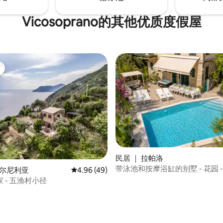
Vicosoprano的其他优质度假屋
民居 ｜ 拉帕洛
带泳池和按摩浴缸的别墅 - 花园 -
 5 分），共 83 条评价
柯尔尼利亚
平均评分 4.96 分（满分 5 分），共 49 条评价
4.96 (49)
空调
 - 五渔村小径