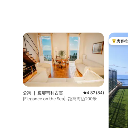
房客
热门「房
公寓 ｜ 皮耶韦利古雷
平均评分 4.82 分（满分
4.82 (84)
{Elegance on the Sea} -距离海边200米的
无线网络