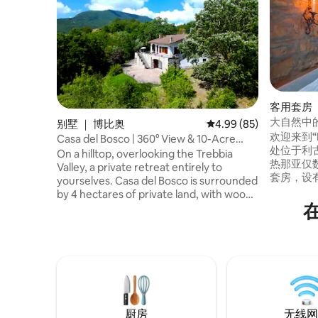
客用套房 ｜ 
大自然中的
别墅 ｜ 博比奥
平均评分 4.99 分（满分
4.99 (85)
欢迎来到“Il
Casa del Bosco | 360° View & 10-Acre
处位于利
Park
On a hilltop, overlooking the Trebbia
热那亚仅
Valley, a private retreat entirely to
套房，设
yourselves. Casa del Bosco is surrounded
艺术画廊
by 4 hectares of private land, with woods
的休息室
在
and centuries-old trees, and features a
享使用。
panoramic terrace overlooking Bobbio,
池，配有
voted Italy’s Most Beautiful Village in
私、优美
2019. Here, the only sounds are the wind
供：私人
through the trees and birdsong. The
葡萄酒体
perfect place to slow down, reconnect
with silence, or work remotely immersed
in nature.
厨房
无线网