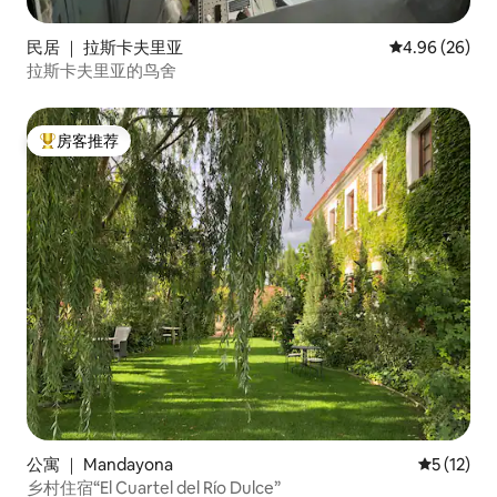
民居 ｜ 拉斯卡夫里亚
平均评分 4.96
4.96 (26)
拉斯卡夫里亚的鸟舍
房客推荐
热门「房客推荐」
公寓 ｜ Mandayona
平均评分 5
5 (12)
乡村住宿“El Cuartel del Río Dulce”