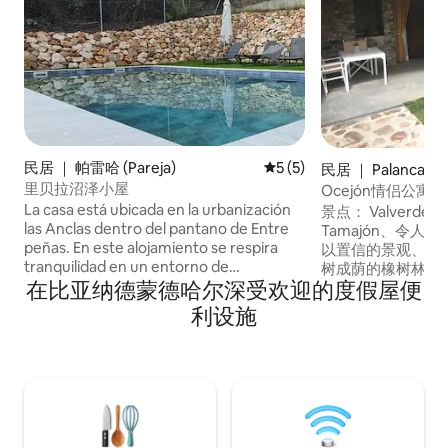
民居 ｜ 帕雷哈 (Pareja)
平均评分 5 分（满分 5 分）
5 (5)
民居 ｜ Palancares
里贝拉沼泽小屋
Ocejón情侣公寓
La casa está ubicada en la urbanización
景点： Valverde de
las Anclas dentro del pantano de Entre
Tamajón、令
peñas. En este alojamiento se respira
以置信的景观、Hayed
tranquilidad en un entorno de
树成荫的橡树林、Pic
在比亚纳德蒙德哈尔深受欢迎的度假屋便
naturaleza único, ¡relájate con toda la
Despeñalagua、B
familia! Ideal para todo el año. Es una de
线、舒适的床铺、
利设施
las tres casas que disponemos, el
间。 您会爱上我
conjunto puede alojar hasta 16 personas.
的，一切都设计得
以置信，非常个性
假。我的房源适合
入住。