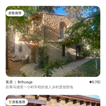
房客推荐
房客推荐
客房 ｜ Brihuega
平均评分 5
5 (15)
距离马德里一小时车程的迷人乡村度假胜地
房客推荐
热门「房客推荐」