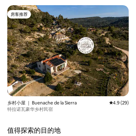
房客推荐
房客推荐
乡村小屋 ｜ Buenache de la Sierra
平均评分 4.9
4.9 (29)
特拉诺瓦豪华乡村民宿
值得探索的目的地