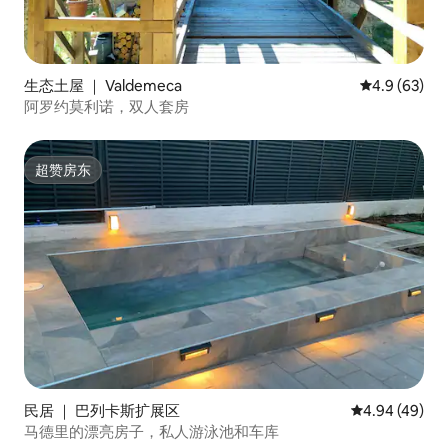
生态土屋 ｜ Valdemeca
平均评分 4.9
4.9 (63)
阿罗约莫利诺，双人套房
超赞房东
超赞房东
民居 ｜ 巴列卡斯扩展区
平均评分 4.94
4.94 (49)
马德里的漂亮房子，私人游泳池和车库