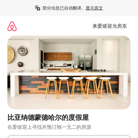
跳
部分信息已自动翻译。
显示原文
至
内
容
来爱彼迎当房东
比亚纳德蒙德哈尔的度假屋
在爱彼迎上寻找并预订独一无二的房源