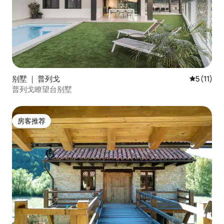
别墅 ｜ 普列戈
平均评分 5
5 (11)
普列戈瞭望台别墅
房客推荐
房客推荐