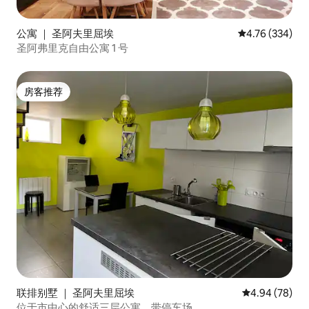
公寓 ｜ 圣阿夫里屈埃
平均评分 4.76
4.76 (334)
圣阿弗里克自由公寓 1 号
房客推荐
房客推荐
联排别墅 ｜ 圣阿夫里屈埃
平均评分 4.94
4.94 (78)
位于市中心的舒适三层公寓，带停车场。