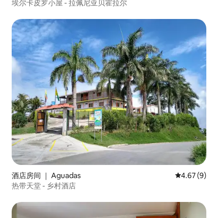
埃尔卡皮罗小屋 - 拉佩尼亚贝霍拉尔
酒店房间 ｜ Aguadas
平均评分 4.6
4.67 (9)
热带天堂 - 乡村酒店