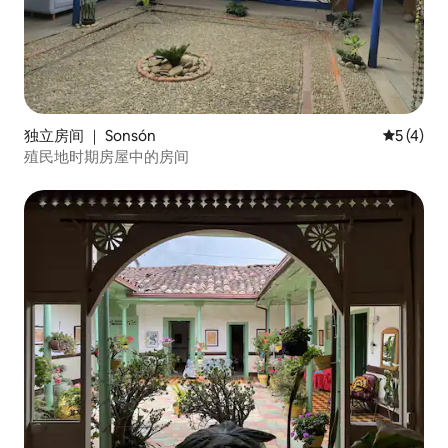
独立房间 ｜ Sonsón
平均评分 
5 (4)
殖民地时期房屋中的房间