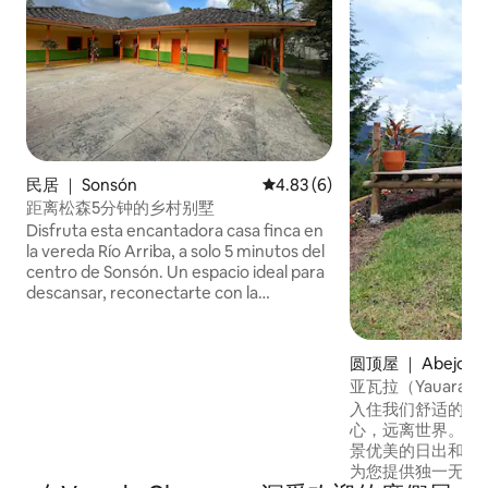
民居 ｜ Sonsón
平均评分 4.83 分（满分 5 分）
4.83 (6)
距离松森5分钟的乡村别墅
Disfruta esta encantadora casa finca en
la vereda Río Arriba, a solo 5 minutos del
centro de Sonsón. Un espacio ideal para
descansar, reconectarte con la
naturaleza y compartir momentos
inolvidables en familia, con amigos o en
pareja. La casa está completamente a tu
圆顶屋 ｜ Abejorra
disposición y cuenta con 3 habitaciones,
亚瓦拉（Yauar
8 camas sencillas, 1 cama doble y
（Domo Nawi），牛
入住我们舒适的豪
parqueadero para hasta 3 vehículos.
Buey）
心，远离世界。 
Vive la tranquilidad del campo sin alejarte
景优美的日出和大
de las comodidades del pueblo.
为您提供独一无二