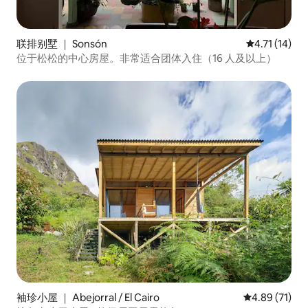
联排别墅 ｜ Sonsón
平均评分 4.7
4.71 (14)
位于松松的中心房屋。非常适合团体入住（16 人及以上）
袖珍小屋 ｜ Abejorral / El Cairo
平均评分 4.8
4.89 (71)