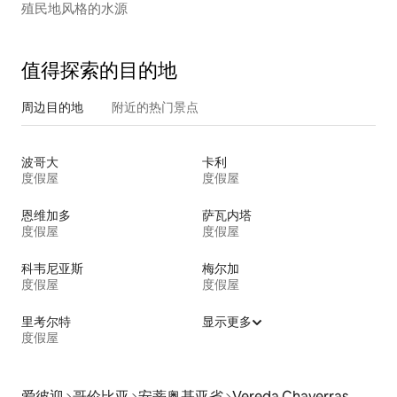
殖民地风格的水源
值得探索的目的地
周边目的地
附近的热门景点
波哥大
卡利
度假屋
度假屋
恩维加多
萨瓦内塔
度假屋
度假屋
科韦尼亚斯
梅尔加
度假屋
度假屋
里考尔特
显示更多
度假屋
爱彼迎
哥伦比亚
安蒂奥基亚省
Vereda Chaverras