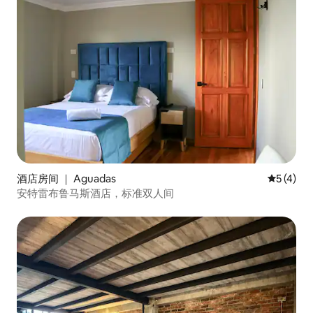
酒店房间 ｜ Aguadas
平均评分 
5 (4)
安特雷布鲁马斯酒店，标准双人间