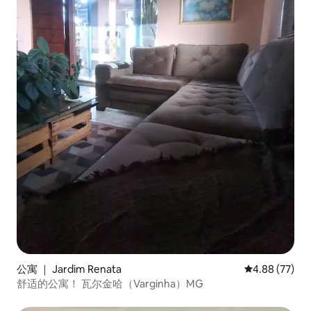
公寓 ｜ Jardim Renata
平均评分 4.88
4.88 (77)
舒适的公寓！ 瓦尔金哈（Varginha）MG