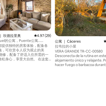
｜ 坎德拉里奥
平均评分 4.97 分（满分 5 分），共 29 条评价
4.97 (29)
 5 分），共 41 条评价
anuel的公寓，Puente公寓……
公寓 ｜ Cáceres‎
都提供独特的房客体验，配备各
拉韦拉的小屋
施，可欣赏令人叹为观止的美
VERA GRANDE TR-CC-00580
新翻修，配备了舒适入住所需的一
Desconecta de la rutina en est
松身心，享受大自然。 在这套
alojamiento único y relajante. Prohibido
除了厨房之外，房客还会看到一
hacer fuego o barbacoa durant
美的宽敞餐厅。 在这里，您可以
periodo de riesgo alto de incen
优雅的氛围中享用美食，可容纳
el 27 de mayo de 2026 y el 15 d
一群朋友。 这座迷人的乡村住宅
de 2026
舒适的客房，每间客房均旨在为
舒适和休息的空间；每间客房均
，将质朴元素与现代风格相结
温馨舒适的氛围，卫生间设备齐
外，为了确保房客在寒冷月份的舒
源配备了颗粒燃料炉，在整个住