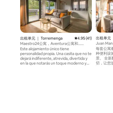
出租单元 
出租单元 ｜ Torremenga
平均评分 4.95 分（满分
4.95 (41)
Juan M
Maestro24公寓，Aventura公寓和……
每套公寓
Este alojamiento único tiene
种便利设
personalidad propia. Una casita que no te
景。 全
dejará indiferente, atrevida, divertida y
切，让您放
en la que notarás un toque moderno y
公寓里，
elegante. El alojamiento consta de 2
间装饰精
apartamentos independientes de diseño
在舒适而
moderno, con salón-cocina americana
全家人或
totalmente equipada, que comunica con
提供三间
el porche y desde el que accederás a un
房客提供
jardín privado de 100m2. 1 habitación con
装饰高雅
cama de 150 cm y 1 baño con ducha.
合，营造
Dispones de un porche de 15m2 y de un
全。 此
jardín privado de 100m2 que te permitirá
适度，房
pasar momentos inolvidables. Wifi A/A