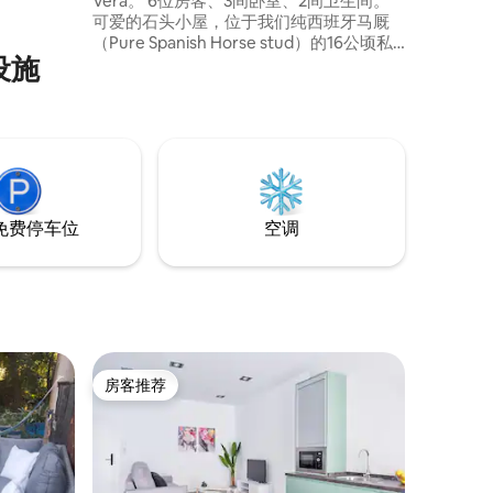
Vera。 6位房客、3间卧室、2间卫生间。
可爱的石头小屋，位于我们纯西班牙马厩
（Pure Spanish Horse stud）的16公顷私
设施
人庄园内，可欣赏格雷多斯山脉的迷人景
色。 舒适的开放式起居室/餐厅、设备齐全
的厨房、3间双人卧室和2间卫生间。漂亮
的玫瑰和草本花园，配有盐水泳池，阴凉
的休息区，可俯瞰下面的山谷。可在当地
安排骑马。
免费停车位
空调
房客推荐
房客推荐