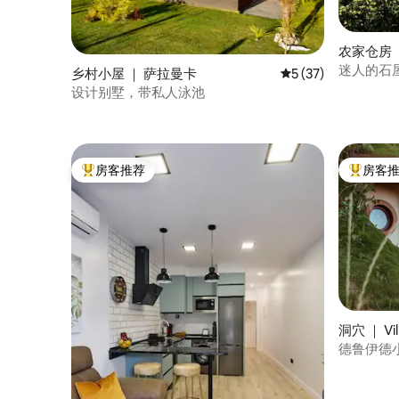
农家仓房 ｜ V
era
迷人的石
乡村小屋 ｜ 萨拉曼卡
平均评分 5 分（满分 
5 (37)
设计别墅，带私人泳池
房客推荐
房客
热门「房客推荐」
热门「房
洞穴 ｜ Vill
德鲁伊德小