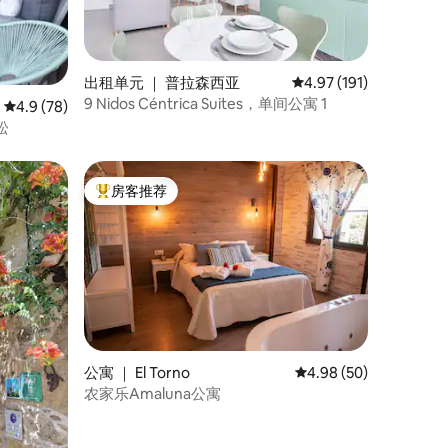
出租单元 ｜ 普拉森西亚
平均评分 4.97 分（满分
4.97 (191)
9 Nidos Céntrica Suites，单间公寓 1
平均评分 4.9 分（满分 5 分），共 78 条评价
4.9 (78)
松
房客推荐
热门「房客推荐」
公寓 ｜ El Torno
平均评分 4.98 分（满分
4.98 (50)
农家乐Amaluna公寓