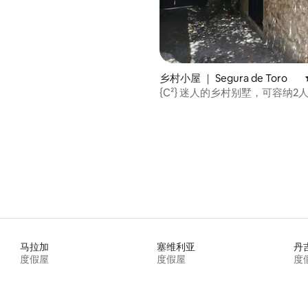
乡村小屋 ｜ Segura de Toro
{C²} 迷人的乡村别墅，可容纳2
 5 分），共 33 条评价
马拉加
塞维利亚
丹
度假屋
度假屋
度