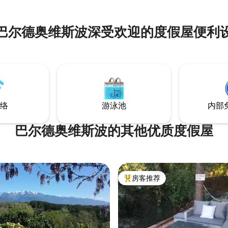
供温馨舒适的暖气。 非常明亮，
均面向室外，并设有阳台，可欣
村庄和山景。 客厅配有舒适的沙
巴尔德奥维斯波深受欢迎的度假屋便利
椅，非常适合在探索大自然一天
络
游泳池
内部
巴尔德奥维斯波的其他优质度假屋
房客推荐
热门「房客推荐」