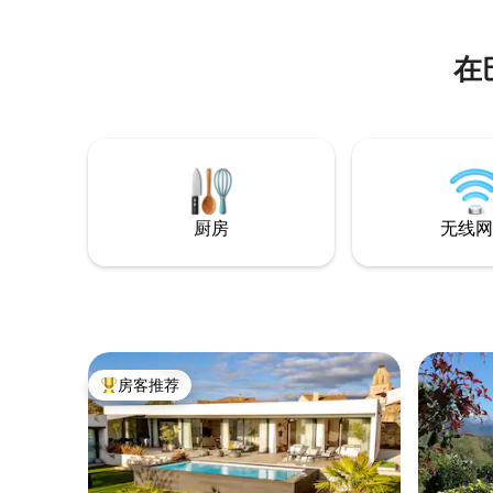
宿期间提
chimenea eléctrica y parking en la calle.
所有房间
Para estancias largas disponemos de
赏迷人的
lavadora y secadora de uso gratuito. Solo
在
发和扶手
tienes que solicitárnosla.
后休息。
厨房
无线网
房客推荐
热门「房客推荐」