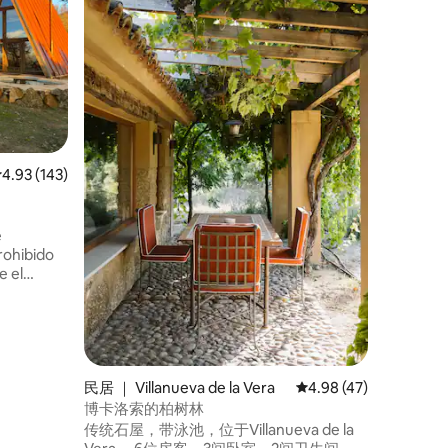
位于田园诗
Ambr
得舒适安
台，门廊
天，这里都
位置优越，位
Cáparra，
Monfr
池... TR-
平均评分 4.93 分（满分 5 分），共 143 条评价
4.93 (143)
e
e el
dio entre
e octubre
民居 ｜ Villanueva de la Vera
平均评分 4.98 分（满分
4.98 (47)
博卡洛索的柏树林
传统石屋，带泳池，位于Villanueva de la