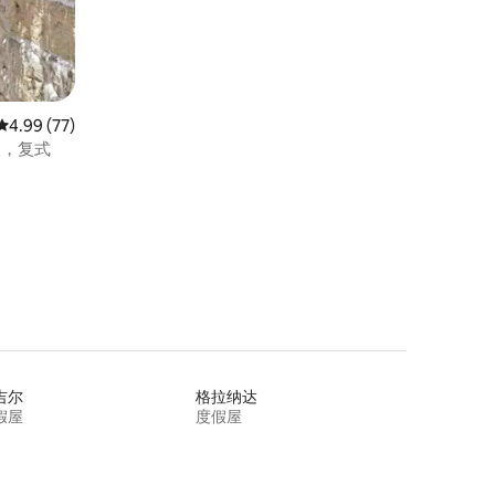
平均评分 4.99 分（满分 5 分），共 77 条评价
4.99 (77)
人，复式
吉尔
格拉纳达
假屋
度假屋