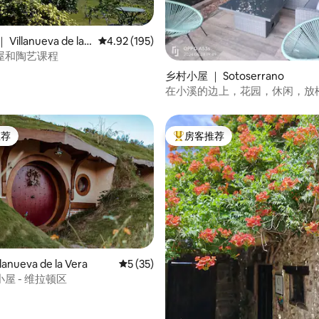
illanueva de la V
平均评分 4.92 分（满分 5 分），共 195 条评价
4.92 (195)
屋和陶艺课程
5 分），共 37 条评价
乡村小屋 ｜ Sotoserrano
在小溪的边上，花园，休闲，放
推荐
房客推荐
客推荐」
热门「房客推荐」
anueva de la Vera
平均评分 5 分（满分 5 分），共 35 条评价
5 (35)
屋 - 维拉顿区