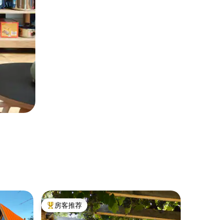
乡村小屋 ｜
房客推荐
房客推
热门「房客推荐」
房客推
带私人游泳