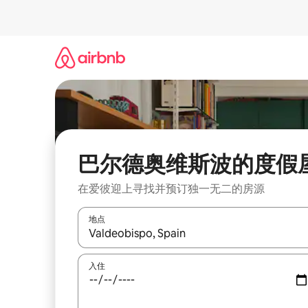
跳
至
内
容
巴尔德奥维斯波的度假
在爱彼迎上寻找并预订独一无二的房源
地点
如有搜索结果，请使用上下方向键查看，或通过点
入住