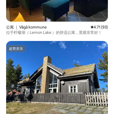
公寓 ｜ Vågå kommune
平均评分 4.7
4.71 (93)
位于柠檬湖（ Lemon Lake ）的舒适公寓，景观非常好！
超赞房东
超赞房东