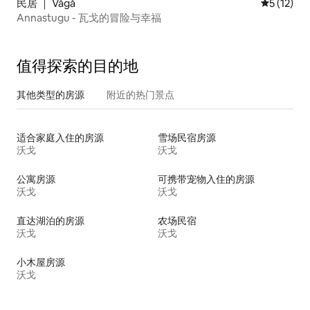
民居 ｜ Vågå
平均评分 5
5 (12)
Annastugu - 瓦戈的冒险与幸福
值得探索的目的地
其他类型的房源
附近的热门景点
适合家庭入住的房源
雪场民宿房源
沃戈
沃戈
公寓房源
可携带宠物入住的房源
沃戈
沃戈
直达湖泊的房源
农场民宿
沃戈
沃戈
小木屋房源
沃戈