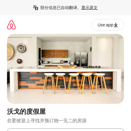
跳
部分信息已自动翻译。
显示原文
至
内
容
Use app
沃戈的度假屋
在爱彼迎上寻找并预订独一无二的房源