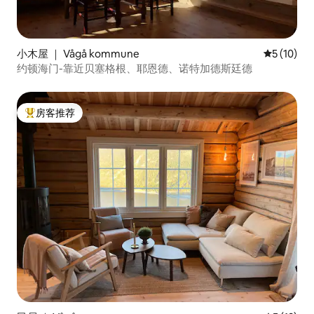
小木屋 ｜ Vågå kommune
平均评分 5
5 (10)
约顿海门-靠近贝塞格根、耶恩德、诺特加德斯廷德
房客推荐
热门「房客推荐」