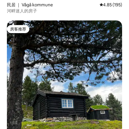
民居 ｜ Vågå kommune
平均评分 4.85
4.85 (195)
河畔迷人的房子
房客推荐
房客推荐