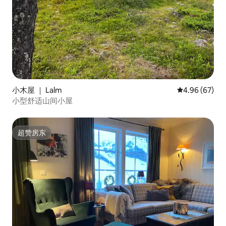
小木屋 ｜ Lalm
平均评分 4.96
4.96 (67)
小型舒适山间小屋
超赞房东
超赞房东