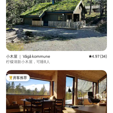
小木屋 ｜ Vågå kommune
平均评分 4.97
4.97 (34)
柠檬湖新小木屋，可睡8人
房客推荐
热门「房客推荐」