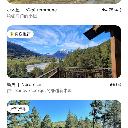
小木屋 ｜ Vågå kommune
平均评分 4.7
4.78 (41)
约顿海门的小屋
房客推荐
热门「房客推荐」
民居 ｜ Nørdre Lii
平均评分 
5 (5)
位于Sandviksberget的舒适新木屋
房客推荐
房客推荐