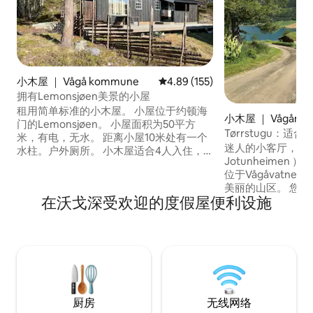
小木屋 ｜ Vågå kommune
平均评分 4.89 分（满分 5 分），共
4.89 (155)
拥有Lemonsjøen美景的小屋
租用简单标准的小木屋。 小屋位于约顿海
小木屋 ｜ Vågåmo
门的Lemonsjøen。 小屋面积为50平方
Tørrstugu：适
米，有电，无水。 距离小屋10米处有一个
迷人的小客厅，可
水柱。户外厕所。 小木屋适合4人入住，
Jotunheimen
分为2间小卧室。 可供4人入住的羽绒被/枕
位于Vågåvatn
头。 无床上用品。（可租用） 配备简单的
美丽的山区。 您
厨房设备，配备冰箱、烤箱、微波炉和水
在沃戈深受欢迎的度假屋便利设施
目的地，如Bessegg
槽。 -配有户外淋浴室。 不错的徒步机
Glittertind、Ro
会： 40分钟到Gjendesheim/Besseggen
现代化厨房和带淋浴
距离Lemonsjøen山间小屋不远-
人+ 1名婴儿。 老
Kalvenseter-Brimisæter-电动自行车租赁
化厨房和卫生间。
自行车和徒步旅行Jotunheimen。
好。 Facebook: Hel
Hellegardvaga
厨房
无线网络