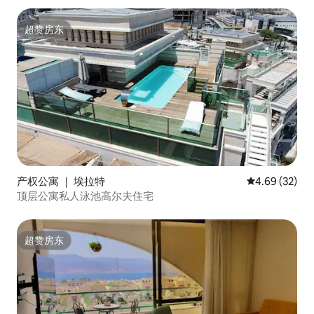
超赞房东
超赞房东
产权公寓 ｜ 埃拉特
平均评分 4.69
4.69 (32)
顶层公寓私人泳池高尔夫住宅
超赞房东
超赞房东