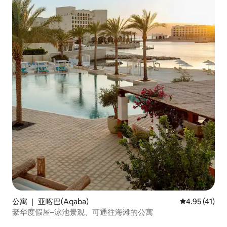
公寓 ｜ 亚喀巴(Aqaba)
平均评分 4.9
4.95 (41)
豪华度假屋–泳池景观、可通往海滩的公寓