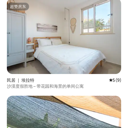
超赞房东
超赞房东
民居 ｜ 埃拉特
平均评分 
5 (9)
沙漠度假胜地 – 带花园和海景的单间公寓