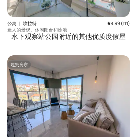
公寓 ｜ 埃拉特
平均评分 4.99
4.99 (111)
迷人的景观、休闲阳台和泳池
水下观察站公园附近的其他优质度假屋
超赞房东
超赞房东