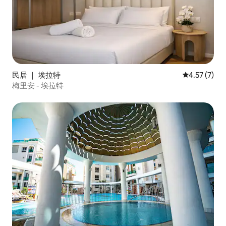
民居 ｜ 埃拉特
平均评分 4.5
4.57 (7)
梅里安 - 埃拉特