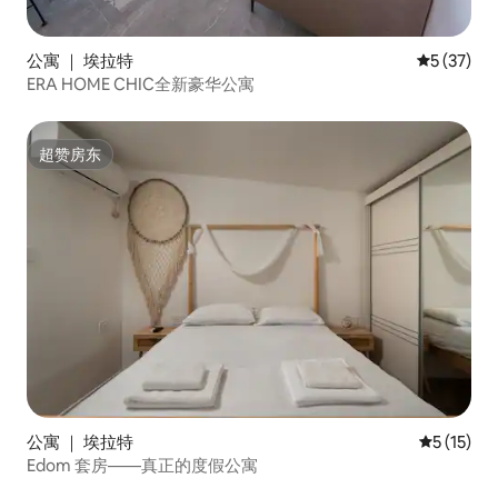
公寓 ｜ 埃拉特
平均评分 5
5 (37)
ERA HOME CHIC全新豪华公寓
超赞房东
超赞房东
公寓 ｜ 埃拉特
平均评分 5
5 (15)
Edom 套房——真正的度假公寓