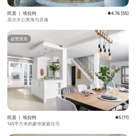
民居 ｜ 埃拉特
平均评分 4.7
4.76 (55)
高尔夫公寓海与灵魂
超赞房东
超赞房东
民居 ｜ 埃拉特
平均评分 5
5 (11)
145平方米的豪华家庭住宅