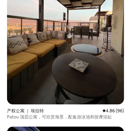
产权公寓 ｜ 埃拉特
平均评分 4.86
4.86 (96)
Patou 顶层公寓，可欣赏海景，配备游泳池和按摩浴缸