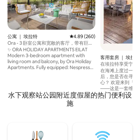
公寓 ｜ 埃拉特
平均评分 4.89 分（满分 5 分），共
4.89 (260)
Ora - 3 卧室公寓和宽敞的客厅，带有巨大
的阳台
✨ ORA HOLIDAY APARTMENTS EILAT
Modern 3-bedroom apartment with
客用套房 ｜ 埃拉特
living room and balcony, by Ora Holiday
在埃拉特享受宁静
Apartments. Fully equipped: Nespresso
和按摩浴缸
在海滩上度过一天
machine, kitchen with cookware,
后，您是否在寻找
stovetop, oven, toaster oven, washing
心？ 欢迎来到「Shalva
machine. TV with cable & WiFi in every
——这是一套维护
room. 📍 Central location – walking
水下观察站公园附近度假屋的热门便利设
单元，配有私人按
distance to beach, promenade,
最多可入住4位房客
施
synagogue & shopping center. 🧼 Linens,
室、带双人沙发床
towels & amenities included 🚭 No
厨房和卫生间。 
smoking | 🔇 No music Quiet and
私人阳台是结束一天
pleasant stay
人按摩浴缸、大露
车场和互联网。 
距离海滩、步行街