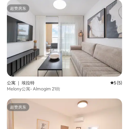
超赞房东
超赞房东
公寓 ｜ 埃拉特
平均评分 
5 (5)
Melony公寓- Almogim 21街
超赞房东
超赞房东