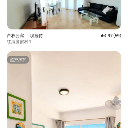
产权公寓 ｜ 埃拉特
平均评分 4.97
4.97 (59)
红海度假村 1
超赞房东
超赞房东