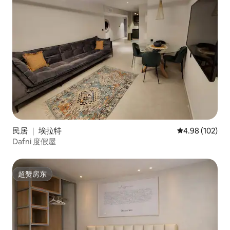
民居 ｜ 埃拉特
平均评分 4.98
4.98 (102)
Dafni 度假屋
超赞房东
超赞房东