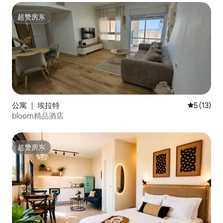
超赞房东
超赞房东
公寓 ｜ 埃拉特
平均评分 5
5 (13)
bloom精品酒店
超赞房东
超赞房东