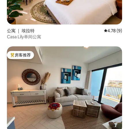
公寓 ｜ 埃拉特
平均评分 4.7
4.78 (9)
Casa Lily单间公寓
房客推荐
热门「房客推荐」