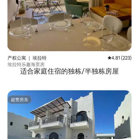
产权公寓 ｜ 埃拉特
平均评分 4.81
4.81 (223)
埃拉特乐趣海景房
适合家庭住宿的独栋/半独栋房屋
超赞房东
超赞房东