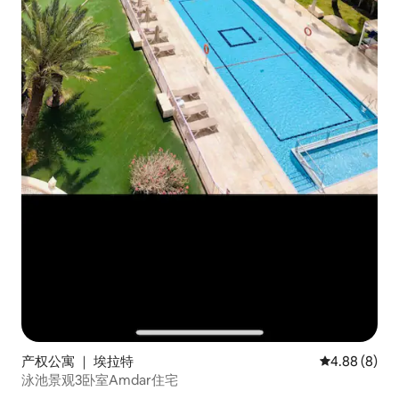
产权公寓 ｜ 埃拉特
平均评分 4.8
4.88 (8)
泳池景观3卧室Amdar住宅