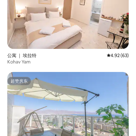
公寓 ｜ 埃拉特
平均评分 4.92
4.92 (63)
Kohav Yam
超赞房东
超赞房东