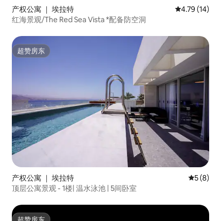
产权公寓 ｜ 埃拉特
平均评分 4.7
4.79 (14)
红海景观/The Red Sea Vista *配备防空洞
超赞房东
超赞房东
产权公寓 ｜ 埃拉特
平均评分 
5 (8)
顶层公寓景观 - 1楼| 温水泳池 | 5间卧室
超赞房东