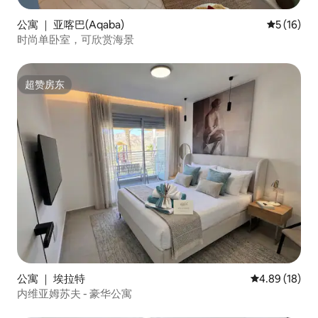
公寓 ｜ 亚喀巴(Aqaba)
平均评分 5
5 (16)
时尚单卧室，可欣赏海景
超赞房东
超赞房东
公寓 ｜ 埃拉特
平均评分 4.8
4.89 (18)
内维亚姆苏夫 - 豪华公寓