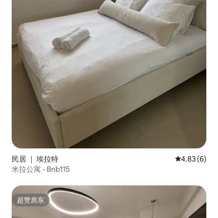
民居 ｜ 埃拉特
平均评分 4.8
4.83 (6)
米拉公寓 - Bnb115
超赞房东
超赞房东