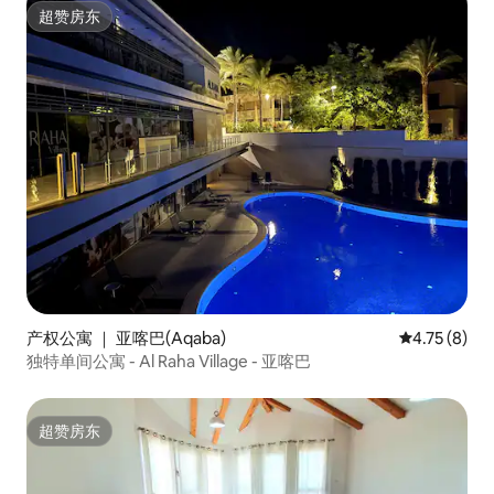
超赞房东
超赞房东
产权公寓 ｜ 亚喀巴(Aqaba)
平均评分 4.7
4.75 (8)
独特单间公寓 - Al Raha Village - 亚喀巴
超赞房东
超赞房东