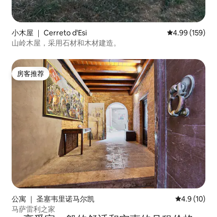
小木屋 ｜ Cerreto d'Esi
平均评分 4.99
4.99 (159)
山岭木屋，采用石材和木材建造。
房客推荐
房客推荐
公寓 ｜ 圣塞韦里诺马尔凯
平均评分 4.9
4.9 (10)
马萨雷利之家