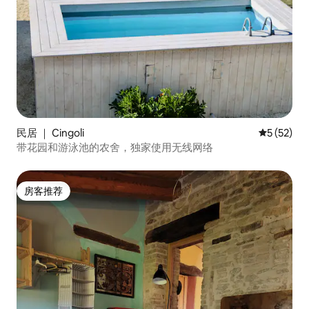
民居 ｜ Cingoli
平均评分 5
5 (52)
带花园和游泳池的农舍，独家使用无线网络
房客推荐
房客推荐