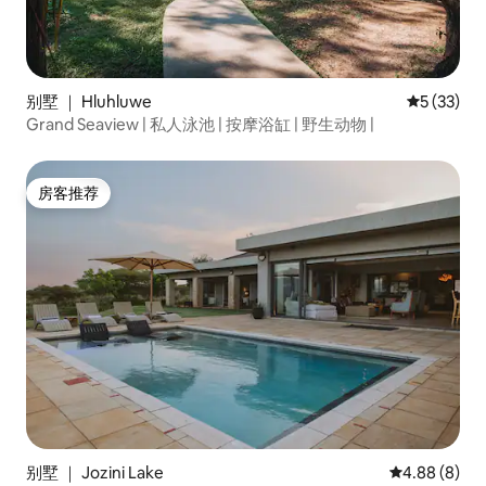
别墅 ｜ Hluhluwe
平均评分 5
5 (33)
Grand Seaview | 私人泳池 | 按摩浴缸 | 野生动物 |
房客推荐
房客推荐
别墅 ｜ Jozini Lake
平均评分 4.8
4.88 (8)