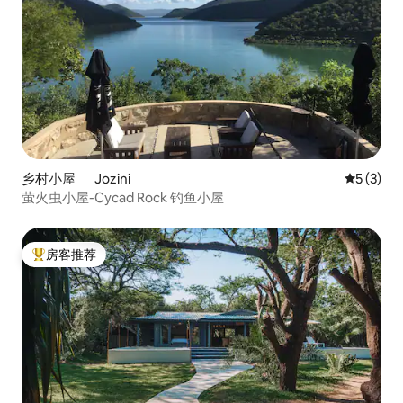
乡村小屋 ｜ Jozini
平均评分 
5 (3)
萤火虫小屋-Cycad Rock 钓鱼小屋
房客推荐
热门「房客推荐」