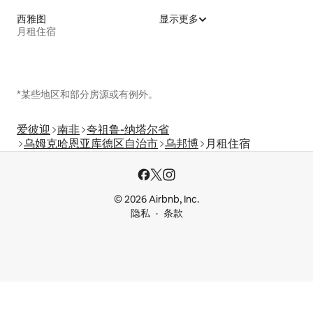
西雅图
显示更多
月租住宿
*某些地区和部分房源或有例外。
爱彼迎
南非
夸祖鲁-纳塔尔省
乌姆克哈恩亚库德区自治市
乌邦博
月租住宿
© 2026 Airbnb, Inc.
隐私
条款