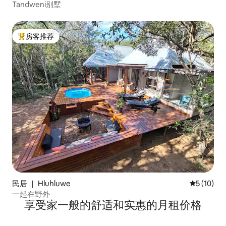
Tandweni别墅
房客推荐
热门「房客推荐」
民居 ｜ Hluhluwe
平均评分 5
5 (10)
一起在野外
享受家一般的舒适和实惠的月租价格