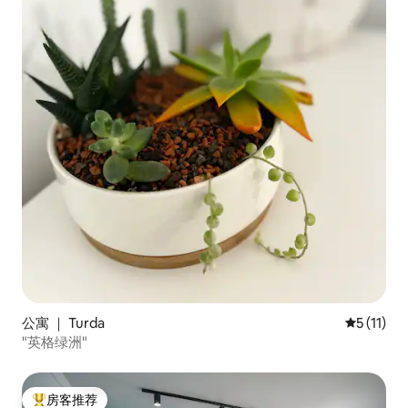
公寓 ｜ Turda
平均评分 5
5 (11)
"英格绿洲"
房客推荐
热门「房客推荐」