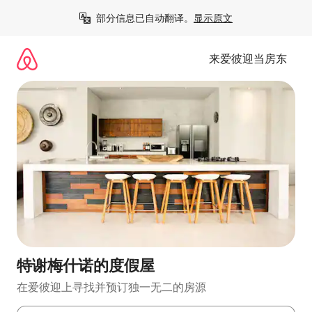
跳
部分信息已自动翻译。
显示原文
至
内
容
来爱彼迎当房东
特谢梅什诺的度假屋
在爱彼迎上寻找并预订独一无二的房源