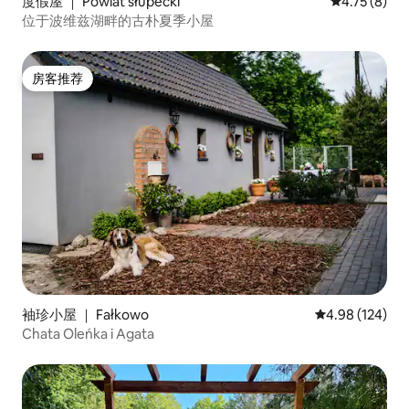
度假屋 ｜ Powiat słupecki
平均评分 4.7
4.75 (8)
位于波维兹湖畔的古朴夏季小屋
房客推荐
房客推荐
袖珍小屋 ｜ Fałkowo
平均评分 4.98
4.98 (124)
Chata Oleńka i Agata