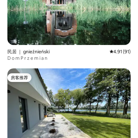
民居 ｜ gnieźnieński
平均评分 4.9
4.91 (91)
D o m P r z e m i a n
房客推荐
房客推荐