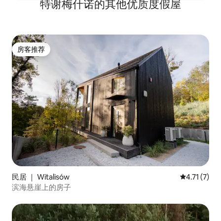
特谢梅什诺的其他优质度假屋
房客推荐
房客推荐
民居 ｜ Witalisów
平均评分 4.
4.71 (7)
滨海悬崖上的房子