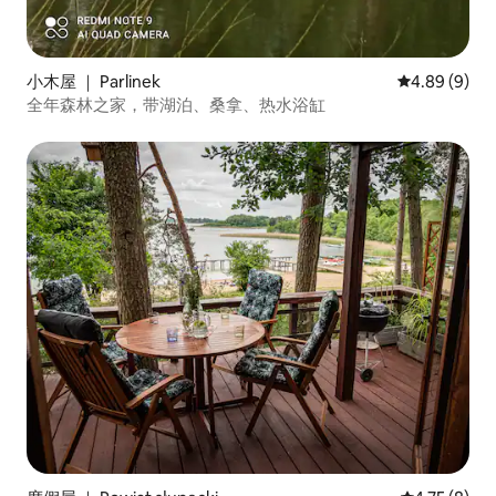
小木屋 ｜ Parlinek
平均评分 4.8
4.89 (9)
全年森林之家，带湖泊、桑拿、热水浴缸