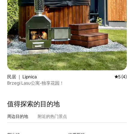
民居 ｜ Lipnica
平均评分 
5 (4)
Brzegi Lasu公寓-独享花园！
值得探索的目的地
周边目的地
附近的热门景点