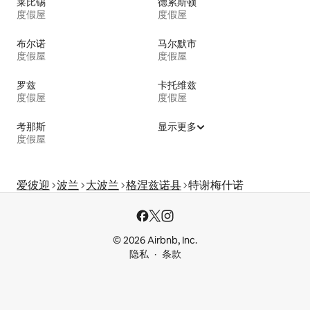
莱比锡
德累斯顿
度假屋
度假屋
布尔诺
马尔默市
度假屋
度假屋
罗兹
卡托维兹
度假屋
度假屋
考那斯
显示更多
度假屋
爱彼迎
波兰
大波兰
格涅兹诺县
特谢梅什诺
© 2026 Airbnb, Inc.
隐私
条款