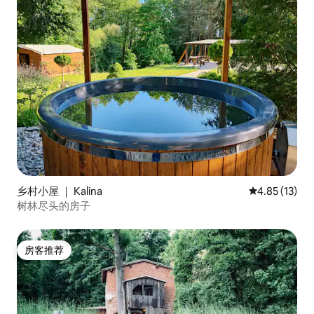
乡村小屋 ｜ Kalina
平均评分 4.8
4.85 (13)
树林尽头的房子
房客推荐
房客推荐