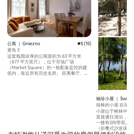
公寓 ｜ Gniezno
平均评分 5 分（满分 5 分），
5 (15)
避免 3
这套氛围浓厚的公寓面积为 63 平方米
（677 平方英尺），位于市场广场
（Market Square）的一栋配备监控的建
筑内，靠近所有历史名胜。 距离餐厅、地
标建筑和景点仅几步之遥。 公寓设有：一
间配备160厘米x200厘米床、书桌/梳妆台
和三门衣柜的卧室；一间配备沙发床（睡
眠区约140厘米x220厘米）、单人沙发床
袖珍小屋 ｜ Święt
（睡眠区104厘米x190厘米）、三门衣柜、
很棒的小屋 在湖边
梳妆台和智能电视的客厅；一间配备淋浴
小屋位于树林中，
间和洗衣机的卫生间；一间设备齐全的厨
直接通往湖泊，最
房。
一楼有2间带双人床
（折叠式沙发床、
灶、碗碟、大冰箱、咖啡