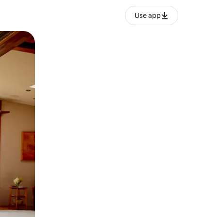
Use app