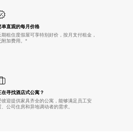
简单直观的每月价格
长期租住度假屋可享特别好价，按月支付租金，
无附加费用。*
正在寻找酒店式公寓？
爱彼迎提供家具齐全的公寓，能够满足员工安
置、公司住房和异地调动者的需求。