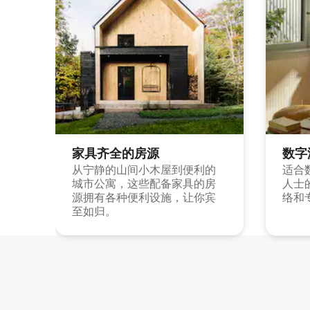
家具齐全的房源
数字
从宁静的山间小木屋到便利的
适合
城市公寓，这些配备家具的房
人士
源拥有各种便利设施，让你宾
络和
至如归。