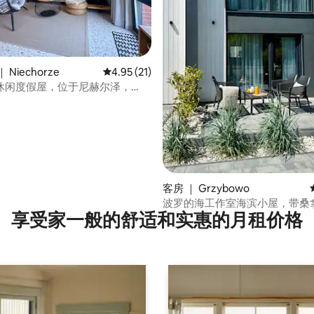
Niechorze
平均评分 4.95 分（满分 5 分），共 21 条评价
4.95 (21)
休闲度假屋，位于尼赫尔泽，
 5 分），共 7 条评价
客房 ｜ Grzybowo
波罗的海工作室海滨小屋，带桑
享受家一般的舒适和实惠的月租价格