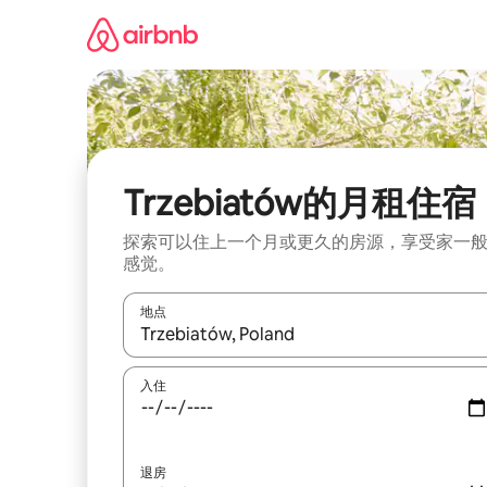
跳
至
内
容
Trzebiatów的月租住宿
探索可以住上一个月或更久的房源，享受家一
感觉。
地点
如有搜索结果，请使用上下方向键查看，或通过点
入住
退房