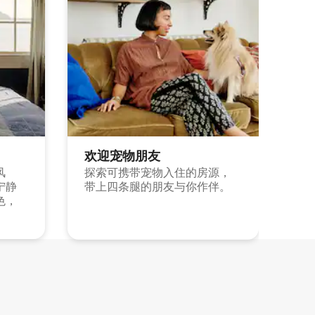
欢迎宠物朋友
风
探索可携带宠物入住的房源，
宁静
带上四条腿的朋友与你作伴。
色，