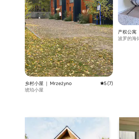
产权公寓 ｜ 
波罗的海
AP14
乡村小屋 ｜ Mrzeżyno
平均评分 5 分（满分
5 (7)
琥珀小屋