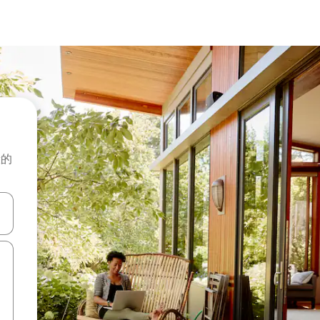
般的
击或滑动手势浏览。