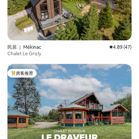
民居 ｜ Mékinac
平均评分 4.8
4.89 (47)
Chalet Le Grizly
房客推荐
热门「房客推荐」