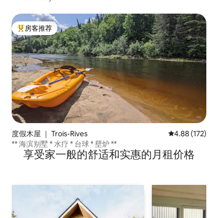
房客推荐
热门「房客推荐」
度假木屋 ｜ Trois-Rives
平均评分 4.88
4.88 (172)
** 海滨别墅 * 水疗 * 台球 * 壁炉 **
享受家一般的舒适和实惠的月租价格