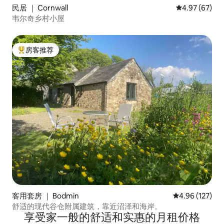
民居 ｜ Cornwall
平均评分 4.97
4.97 (67)
韦尔奇乡村小屋
房客推荐
热门「房客推荐」
客用套房 ｜ Bodmin
平均评分 4.96
4.96 (127)
舒适的现代谷仓附属建筑，靠近沼泽和海岸。
享受家一般的舒适和实惠的月租价格