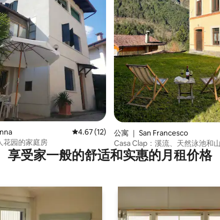
 5 分），共 13 条评价
nna
平均评分 4.67 分（满分 5 分），共 12 条评价
4.67 (12)
公寓 ｜ San Francesco
人花园的家庭房
Casa Clap：溪流、天然泳池和
享受家一般的舒适和实惠的月租价格