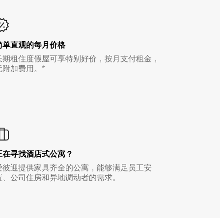
简单直观的每月价格
长期租住度假屋可享特别好价，按月支付租金，
无附加费用。*
正在寻找酒店式公寓？
爱彼迎提供家具齐全的公寓，能够满足员工安
置、公司住房和异地调动者的需求。