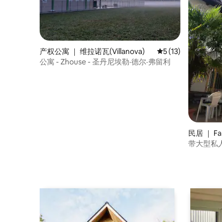
产权公寓 ｜ 维拉诺瓦(Villanova)
平均评分 5 分（满分
5 (13)
公寓 - Zhouse - 圣丹尼埃勒·德尔·弗留利
民居 ｜ Fa
带大型私