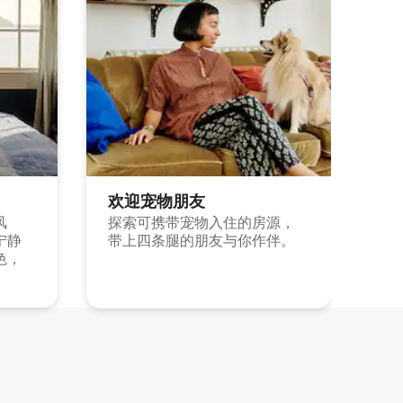
欢迎宠物朋友
风
探索可携带宠物入住的房源，
宁静
带上四条腿的朋友与你作伴。
色，