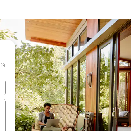
般的
击或滑动手势浏览。