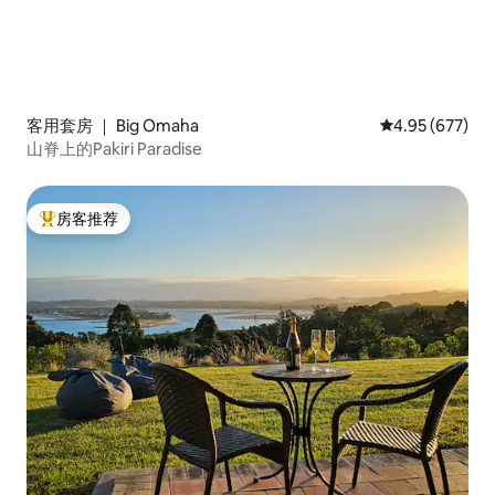
客用套房 ｜ Big Omaha
平均评分 4.95
4.95 (677)
山脊上的Pakiri Paradise
房客推荐
热门「房客推荐」