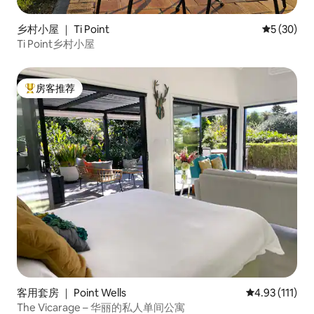
乡村小屋 ｜ Ti Point
平均评分 5
5 (30)
Ti Point乡村小屋
房客推荐
热门「房客推荐」
客用套房 ｜ Point Wells
平均评分 4.93
4.93 (111)
The Vicarage – 华丽的私人单间公寓