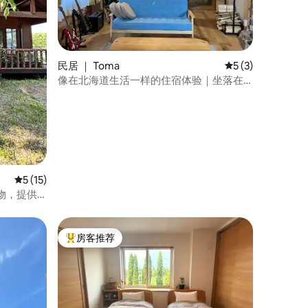
民居 ｜ Toma
平均评分 5 分（满
5 (3)
像在北海道生活一样的住宿体验｜坐落在
田园风景中的古民宅｜配备庭院、鼓和木
质露台｜TOMAHOUSE
平均评分 5 分（满分 5 分），共 15 条评价
5 (15)
物，提供
阅读书籍
房客推荐
热门「房客推荐」