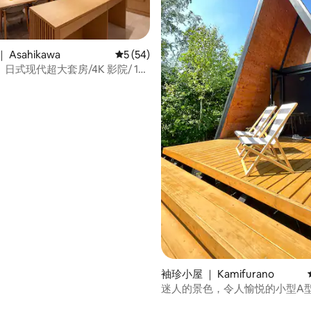
 5 分），共 20 条评价
Asahikawa
平均评分 5 分（满分 5 分），共 54 条评价
5 (54)
e】日式现代超大套房/4K 影院/ 1
/3个浴室/4个卧室/最多可容纳
袖珍小屋 ｜ Kamifurano
迷人的景色，令人愉悦的小型A