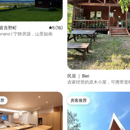
5 分），共 14 条评价
中富良野町
平均评分 5 分（满分 5 分），共 16 条评价
5 (16)
 Furano | 宁静房源，山景如画
民居 ｜ Biei
农家经营的原木小屋，可携带宠
早餐饭团！您可以在这里悠闲地
推荐
房客推荐
客推荐」
房客推荐