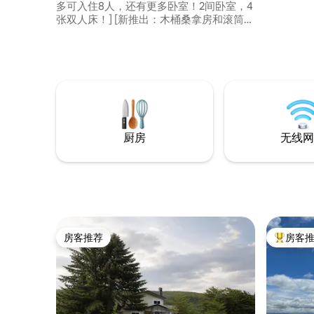
多可入住8人，还有更多卧室！2间卧室，4
芙（Crea
张双人床！] [新推出：木桶桑拿房和滚筒洗
Crea
衣机和烘干机（带自动洗涤剂注入）！] 现
子看到这
场带上您最喜爱的食材和饮料，露营米
鞋油」时开始的。 
饭！您现在可以在设施中购买食材了！除
镇）、通
了冷冻肉、和牛、披萨和冰淇淋外，还有
汇处，以
蒸煮包装食品、杯面、罐装啤酒、苹果酒
馆。
等。 我们都在玩具、游戏和影院室看电
影，并与朋友一起演奏各种乐器！这是完
全私密的，您可以尽情享受，无需担心周
厨房
无线网
围环境！ ！ 从幼儿到成人，您可以随心所
欲地享受！ 在晴朗的日子外面烧烤！在美
iei欣赏夜空，欣赏星空！这里有山丘（西
北山丘、肯树和玛丽树） ，步行一小段路
即可欣赏美景，还有一个蓝色的池塘和白
金温泉（ Shirokane Onsen ） ！在周边地
区享受北海道的季节性活动、旭山动物园
和冬季滑雪！我们建议您连住几晚！！！
房客推荐
房客
房客推荐
热门「房
非常适合全家人入住！ 住宿地址北海道神
川郡大村大久保