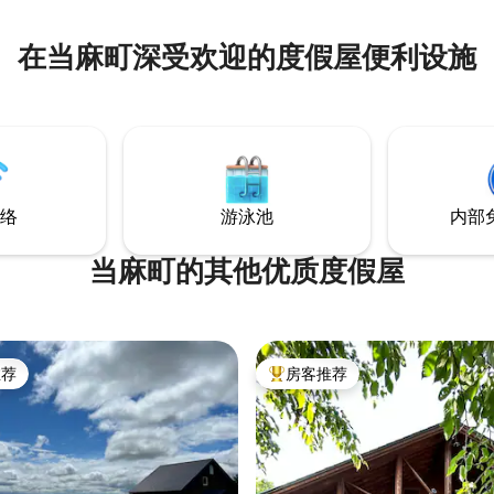
m Puff）的发音与“鞋油”（Shoe
m）相似。这家旅馆是在我第二个儿
在当麻町深受欢迎的度假屋便利设施
栋房子的外观时说：「看起来像
享受东川镇（摄影之
往雪山的门户、美食和文化的交
及专为放松身心而打造的鞋油旅
络
游泳池
内部
当麻町的其他优质度假屋
推荐
房客推荐
客推荐」
热门「房客推荐」