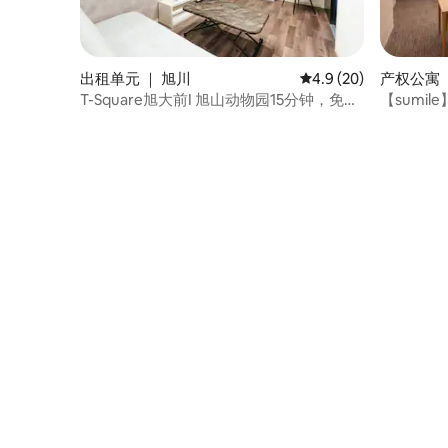
出租单元 ｜ 旭川
平均评分 4.9 分（满分
4.9 (20)
产权公寓 ｜ 
T-Square旭大前I 旭山动物园15分钟，免费
【sumil
停车，配备暖气，家庭公寓203
分钟便利店
14人