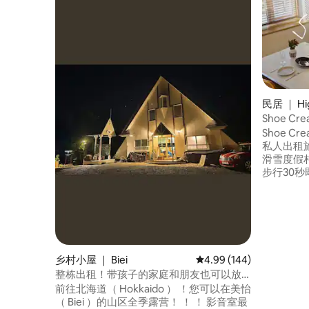
民居 ｜ Hi
Shoe C
町の中心
Shoe C
ぐ】
私人出租
滑雪度假村
步行30秒
可抵达Se
Rishir
Table。 我们精心翻修了一栋110平方米的
大房子，配
改造成旅
造，配有
乡村小屋 ｜ Biei
平均评分 4.99 分（满分 
4.99 (144)
利玻璃咖
整栋出租！带孩子的家庭和朋友也可以放
都经过精心挑选
心，炎热的夏天和寒冷的冬天也有舒适的
前往北海道（ Hokkaido ） ！您可以在美怡
使用，才
露营桑拿！
（ Biei ）的山区全季露营！ ！ ！ 影音室最
我们来说都会很愉