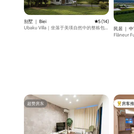
别墅 ｜ Biei
平均评分 5 分（满分 
5 (14)
Ubaku Villa｜坐落于美瑛自然中的整栋包
民居 ｜ 
租别墅
Flâneur
超赞房东
房客
超赞房东
热门「房