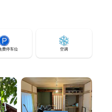
电影、游戏及卡拉OK。这里绝不只是个睡
觉的地方——这是富良野唯一一个让您从
早到晚都能尽情享受旅程的特别场所！ 🔸
豪华露营是从2026年5月中旬开始的全新服
务，计划从气温回暖的5月中旬开放，至气
温下降的9月底结束。
免费停车位
空调