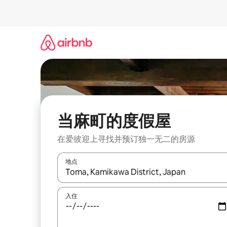
跳
至
内
容
当麻町的度假屋
在爱彼迎上寻找并预订独一无二的房源
地点
如有搜索结果，请使用上下方向键查看，或通过点
入住