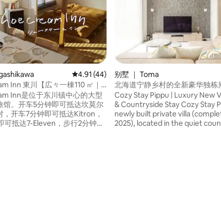
gashikawa
平均评分 4.91 分（满分 5 分），共 44 条评价
4.91 (44)
别墅 ｜ Toma
ream Inn 東川【広々一棟110 ㎡｜
北海道宁静乡村的全新豪华独栋
｜コンビニ、居酒屋、徒歩す
ream Inn是位于东川镇中心的大型
Cozy Stay Pippu | Luxury New Vil
旅馆。开车5分钟即可抵达坎莫尔
& Countryside Stay Cozy Stay Pippu is a
，开车7分钟即可抵达Kitron，
newly built private villa (comple
即可抵达7-Eleven，步行2分钟即
2025), located in the quiet coun
ntopia，步行5分钟即可抵达
Toma Town, Hokkaido. Surrounded by
i，步行6分钟即可抵达On the
snow-covered landscapes in win
home offers a perfect balance 
备了1970年代的家具，并将其
comfort, warmth, and tranquilit
馆。这栋房子由日本木匠精心打
day on the slopes, return to a p
白色荷兰桌、匈牙利餐椅、意大
beautifully designed space wh
5 分），共 144 条评价
啡桌和日本音频设备，所有这些
can truly relax.
和布置。 「好东西要小心
能用得久。」我相信这对地球和
快。 在日语中，奶油泡