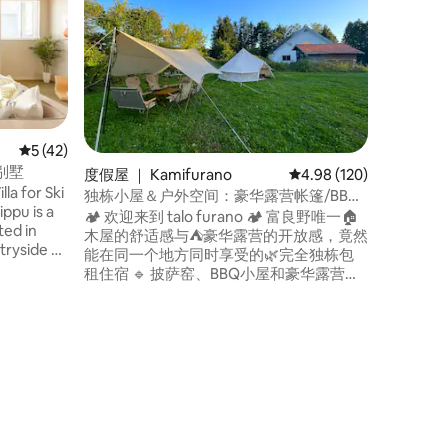
的起居室
目の前に
🍣 そ
ラーメン
飲食店や
な場所です！ 旭山動物園や
瑛や富良
帰り圏内
のドライ
平均评分 5 分（满分 5 分），共 42 条评价
5 (42)
か☺️ リビングダイニングが広々としたお
别墅
度假屋 ｜ Kamifurano
平均评分 4.98 分（满分 
4.98 (120)
家の一棟
la for Ski
るので年
独栋小屋＆户外空间：豪华露营帐篷/BBQ/
て使えます。 2025年3月に
披萨窑/露天温泉/电影院｜从婴儿到祖父母
🏕️ 欢迎来到 talo furano 🏕️ 富良野唯一🏠
ted in
モダンな
都适合
木屋的舒适感与⛺豪华露营的开放感，竟然
tryside of
ックスで
能在同一个地方同时享受的🌿完全独栋包
車場も何
租住宿 🔹 披萨窑、BBQ小屋和豪华露营帐
ter, this
🅿️ もちろん、スキー場やゴルフ場は、ご
篷免费使用 😃 🔹 富田农场（15分钟）· 精
of
紹介しき
灵露台（30分钟）· 青池（30分钟）· 四季
y. After a
ります！
彩之丘（10分钟）· 最近的超市或便利店
eaceful,
北海道旅
（9分钟）——是游览富良野·美瑛的绝佳据
ere you
たら嬉し
点 🪻 🔹 最适合2晚以上的悠闲旅行。专为
家庭旅游及2至3代同堂的多世代家族设
计。白天尽情观光，夜晚在小屋与豪华露
营中，享受专属家人的北海道特别体验。
🔹 设有BBQ小屋、露天温泉浴池、大屏幕