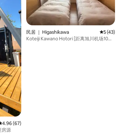
民居 ｜ Higashikawa
平均评分 5 分（满分
5 (43)
Koteiji Kawano Hotori [距离旭川机场10分
钟车程，位于河边的小旅馆]
平均评分 4.96 分（满分 5 分），共 67 条评价
4.96 (67)
型房源