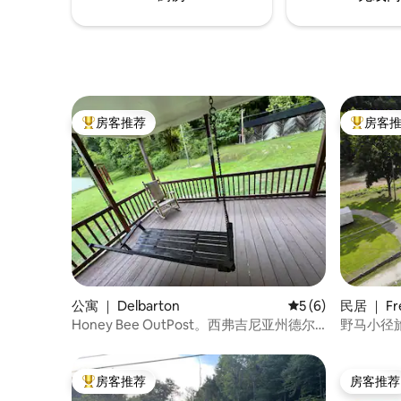
房客推荐
房客
热门「房客推荐」
热门「房
公寓 ｜ Delbarton
平均评分 5 分（满分
5 (6)
民居 ｜ Fr
Honey Bee OutPost。西弗吉尼亚州德尔
野马小径
巴顿，靠近119号公路
房客推荐
房客推荐
热门「房客推荐」
房客推荐