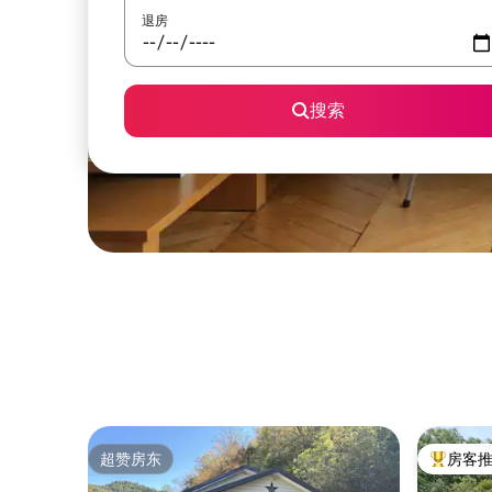
退房
搜索
超赞房东
房客
超赞房东
热门「房