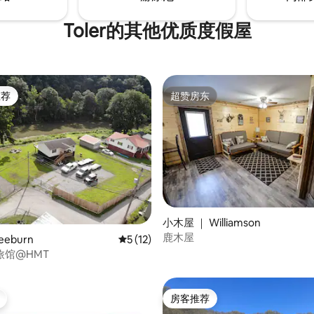
Toler的其他优质度假屋
推荐
超赞房东
客推荐」
超赞房东
小木屋 ｜ Williamson
鹿木屋
 5 分），共 6 条评价
eeburn
平均评分 5 分（满分 5 分），共 12 条评价
5 (12)
旅馆@HMT
房客推荐
房客推荐