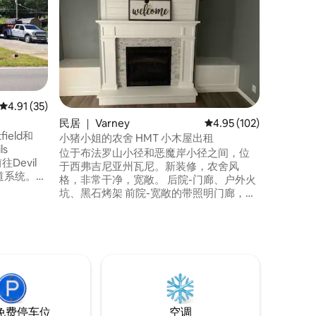
私人停车
可俯瞰溪
是标准双
达阁楼的
生间；全
阁楼吊床
蔽的室外
缸；有顶
平均评分 4.91 分（满分 5 分），共 35 条评价
4.91 (35)
域，配备干
民居 ｜ Varney
平均评分 4.95 分（满分 
4.95 (102)
尺的大型室
ield和
炭烧烤架
小猪小姐的农舍 HMT 小木屋出租
ls
位于布法罗山小径和恶魔岸小径之间，位
Devil
于西弗吉尼亚州瓦尼。新装修，农舍风
e步道系统。我
格，非常干净，宽敞。 后院-门廊、户外火
中央空
坑、黑石烤架 前院-宽敞的带照明门廊，带
网络和无
用餐区 卧室1-加标准双人床，带主卫生间
所有床上
卧室2-标准双人床 3号卧室-标准双人床 第
机、木炭
二间浴室-全功能卫生间 客厅1-沙发 客厅2-
旁。我们
沙发床，带2张单人床 洗衣机和烘干机 全功
2间全功能
能厨房 Keurig咖啡机、炉灶、烤箱、微波
炉、烤面包机和洗碗机
免费停车位
空调