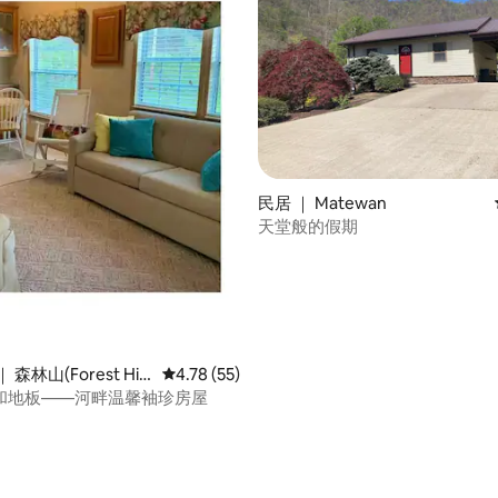
 5 分），共 66 条评价
民居 ｜ Matewan
天堂般的假期
森林山(Forest Hill
平均评分 4.78 分（满分 5 分），共 55 条评价
4.78 (55)
和地板——河畔温馨袖珍房屋