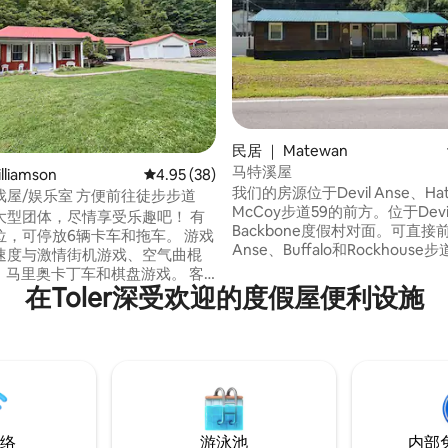
民居 ｜ Matewan
马特溪屋
 5 分），共 29 条评价
liamson
平均评分 4.95 分（满分 5 分），共 38 条评价
4.95 (38)
我们的房源位于Devil Anse、Hatf
戏屋/娱乐室 方便前往徒步步道
McCoy步道59的前方。位于Devi
型团体，尽情享受乐趣吧！ 有
Backbone度假村对面。可直接前往
，可停放6辆卡车和拖车。 游戏
Anse、Buffalo和Rockhous
速度与激情街机游戏、空气曲棍
们提供所有家居舒适设施，包括
 U、马里奥卡丁车和棋盘游戏。 客
调、设备齐全的厨房、配备有线
在Toler深受欢迎的度假屋便利设施
英寸Roku电视，可容纳8人，让
线网络的舒适起居室。我们提供
9张床中的1
用品和浴室用品、洗衣机和烘干
入睡，有15个床位和2张日式床
烤架和外围椅子，可围坐在火堆
山步道（Buffalo Mountain
可以接待1-9位房客。3间卧室、
11号和12号步道与52号公路交叉口
卫生间。停车位充足。
来吧，放松身心，努力
络
游泳池
内部