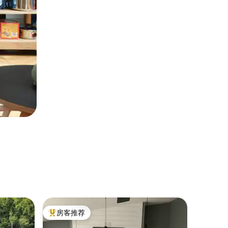
住宿 ｜ Wi
房客推荐
房客推
热门「房客推荐」
房客推
红狗小屋