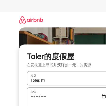
跳
至
内
容
Toler的度假屋
在爱彼迎上寻找并预订独一无二的房源
地点
如有搜索结果，请使用上下方向键查看，或通过点
入住