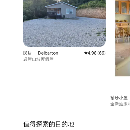
民居 ｜ Delbarton
平均评分 4.98 分（满分
4.98 (66)
岩屋山坡度假屋
袖珍小屋 ｜ 
s)
全新油漆
值得探索的目的地