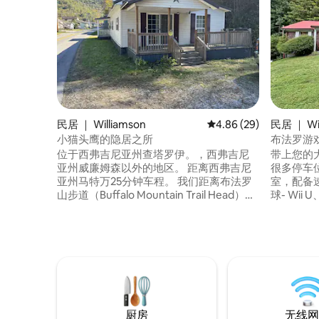
民居 ｜ Williamson
平均评分 4.86 分（满分
4.86 (29)
民居 ｜ Wil
小猫头鹰的隐居之所
布法罗游
位于西弗吉尼亚州查塔罗伊。，西弗吉尼
带上您的大
亚州威廉姆森以外的地区。 距离西弗吉尼
很多停车位
亚州马特万25分钟车程。 我们距离布法罗
室，配备
山步道（Buffalo Mountain Trail Head）约
球- Wii
4.4英里，距离布法罗山步道10（WV
厅设有65
Swing Overlook）约3.5英里，距离步道12
您放松身心。 每个人都可以在
约3英里。 距离Outlaw步道约2英里。 可前
张上舒适
往Devil Anse和Rockhouse步道。 最近的
垫！距离水牛
加油站距离这里不到3英里，那里出售哈特
Trail）
菲尔德和麦科伊步道通行证。 我们距离商
2.5英里。 距离水牛山步道起点3.5英里，距
店、餐厅和其他加油站不到5英里。
离非法步道1英里。 
玩耍！
厨房
无线网